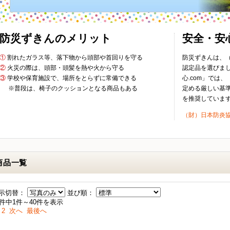
防災ずきんのメリット
安全・安
①
割れたガラス等、落下物から頭部や首回りを守る
防災ずきんは、
②
火災の際は、頭部・頭髪を熱や火から守る
認定品を選びま
③
学校や保育施設で、場所をとらずに常備できる
心.com」では
※普段は、椅子のクッションとなる商品もある
定める厳しい基
を推奨していま
（財）日本防炎
商品一覧
示切替：
並び順：
1件中1件～40件を表示
2
次へ
最後へ