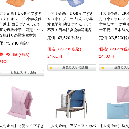
大明企画】DKタイプずき
【大明企画】DKタイプずき
【大明企画】DK
（大）オレンジ 小学校低
ん（小）ブルー 幼児～小学
ん（小）オレンジ
年以上 防災ずきん カバー
校低学年 防災ずきん カバー
学生低学年 防災
要で直接椅子に固定！ソフ
不要！日本防炎協会認定品
ー不要！日本防炎
な肌触りの難燃素材製
定価:
¥3,520
(税込)
定価:
¥3,520
(税
価:
¥3,740
(税込)
価格:
¥2,648
(税込)
価格:
¥2,648
(税
格:
¥2,856
(税込)
24%OFF
24%OFF
3%OFF
大明企画】防炎タイプずき
【大明企画】アジャストカバ
【大明企画】防炎