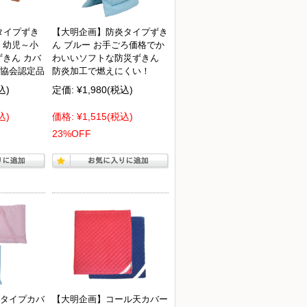
タイプずき
【大明企画】防炎タイプずき
 幼児～小
ん ブルー お手ごろ価格でか
ずきん カバ
わいいソフトな防災ずきん
協会認定品
防炎加工で燃えにくい！
込)
定価:
¥1,980
(税込)
込)
価格:
¥1,515
(税込)
23%OFF
タイプカバ
【大明企画】コール天カバー