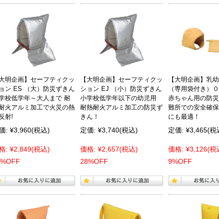
大明企画】セーフティクッ
【大明企画】セーフティクッ
【大明企画】乳幼
ョン ES （大）防災ずきん
ション EJ （小）防災ずきん
（専用袋付き）０
学校低学年～大人まで 耐
小学校低学年以下の幼児用
赤ちゃん用の防災
耐火アルミ加工で火災の熱
耐熱耐火アルミ加工の防災ず
難所での安全確保
反射!
きん！
にも最適！
価:
¥3,960
(税込)
定価:
¥3,740
(税込)
定価:
¥3,465
(税
格:
¥2,849
(税込)
価格:
¥2,657
(税込)
価格:
¥3,126
(税
8%OFF
28%OFF
9%OFF