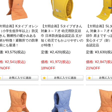
大明企画】Kタイプ オレン
【大明企画】Sタイプずきん
【大明企画】SL
（小学生低学年以上）防災
対象３～７才 幼児用防災頭
ん 対象３～７才
きん 難燃性の暖かみある
巾 日本防炎協会認定品 丈が
頭巾 肩まですっ
材が特徴！避難所での防寒
短く幼児でもかぶりやすいの
安心タイプ（財）
策にも最適！
が特徴！
会認定品
価:
¥3,575
(税込)
定価:
¥2,420
(税込)
定価:
¥3,630
(税
格:
¥2,541
(税込)
価格:
¥1,972
(税込)
価格:
¥2,847
(税
8%OFF
18%OFF
21%OFF