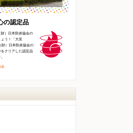
心の認定品
（財）日本防炎協会の
しょう！「大安
、（財）日本防炎協会の
準をクリアした認定品
す。
協会