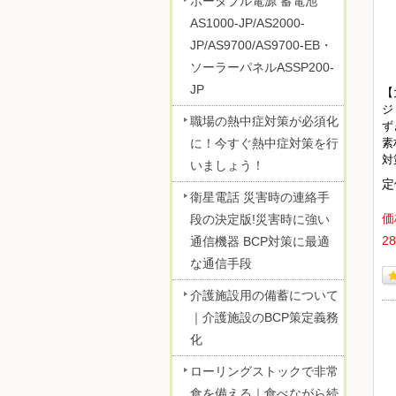
ポータブル電源 蓄電池
AS1000-JP/AS2000-
JP/AS9700/AS9700-EB・
ソーラーパネルASSP200-
JP
【
ジ
職場の熱中症対策が必須化
ず
素
に！今すぐ熱中症対策を行
対
いましょう！
定
衛星電話 災害時の連絡手
価
段の決定版!災害時に強い
2
通信機器 BCP対策に最適
な通信手段
介護施設用の備蓄について
｜介護施設のBCP策定義務
化
ローリングストックで非常
食を備える｜食べながら続