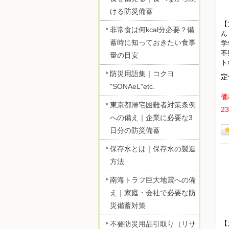
ける防災備蓄
【
非常食は何kcal分必要？備
ん
蓄時に知っておきたい食事
学
不
量の目安
ト
防災用語集｜コクヨ
定
"SONAeL"etc.
価
東京都帰宅困難者対策条例
2
への備え｜企業に必要な3
日分の防災備蓄
保存水とは｜保存水の製造
方法
南海トラフ巨大地震への備
え｜家庭・会社で必要な防
災備蓄対策
【
不要防災用品引取り（リサ