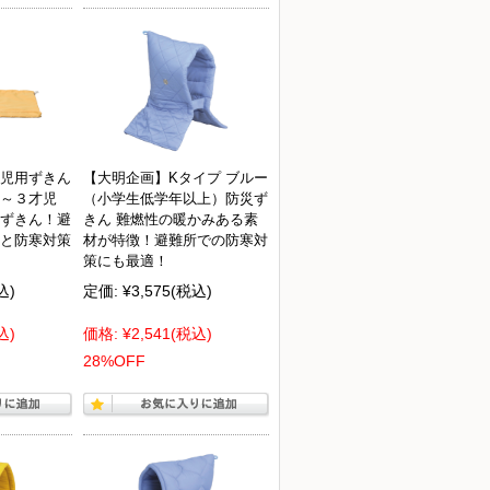
児用ずきん
【大明企画】Kタイプ ブルー
～３才児
（小学生低学年以上）防災ず
ずきん！避
きん 難燃性の暖かみある素
と防寒対策
材が特徴！避難所での防寒対
策にも最適！
込)
定価:
¥3,575
(税込)
込)
価格:
¥2,541
(税込)
28%OFF