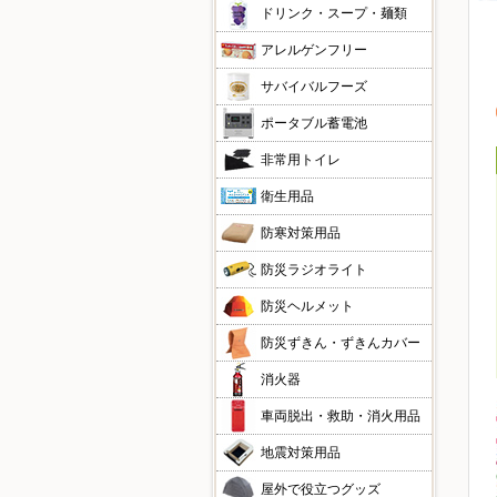
ドリンク・スープ・麺類
アレルゲンフリー
サバイバルフーズ
ポータブル蓄電池
非常用トイレ
衛生用品
防寒対策用品
防災ラジオライト
防災ヘルメット
防災ずきん・ずきんカバー
消火器
車両脱出・救助・消火用品
地震対策用品
屋外で役立つグッズ