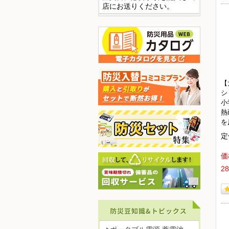
店にお送りください。
【
シ
小
熱
を
定
価
2