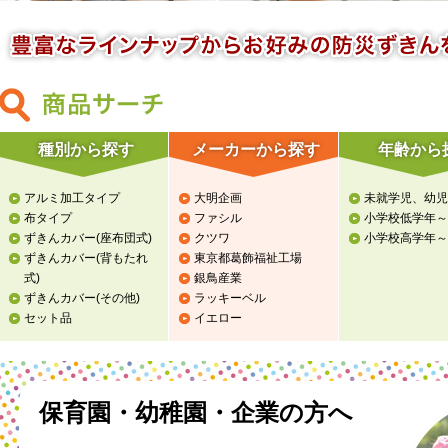
種別から探す
メーカーから探す
年齢から
アルミ加工タイプ
大明企画
未就学児、幼児
布タイプ
ファシル
小学校低学年～
ずきんカバー
(座布団式)
クツワ
小学校高学年～
ずきんカバー
(背もたれ
東京都葛飾福祉工場
式)
銀鳥産業
ずきんカバー
(その他)
ラッキーベル
セット品
イエロー
保育園・幼稚園・企業の方へ