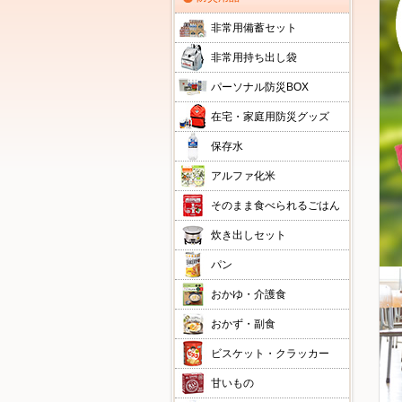
非常用備蓄セット
非常用持ち出し袋
パーソナル防災BOX
在宅・家庭用防災グッズ
保存水
アルファ化米
そのまま食べられるごはん
炊き出しセット
パン
おかゆ・介護食
おかず・副食
ビスケット・クラッカー
甘いもの