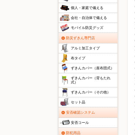
個人・家庭で備える
会社・自治体で備える
モバイル防災グッズ
防災ずきん専門店
アルミ加工タイプ
布タイプ
ずきんカバー（座布団式）
ずきんカバー（背もたれ
式）
ずきんカバー（その他）
セット品
安否確認システム
安否コール
防犯用品