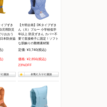
タイプずき
【大明企画】DKタイプずき
 幼児用防災
ん（大）ブルー 小学校低学
ぽりおおう
年以上 防災ずきん カバー不
日本防炎協
要で直接椅子に固定！ソフト
な肌触りの難燃素材製
込)
定価:
¥3,740
(税込)
込)
価格:
¥2,856
(税込)
23%OFF