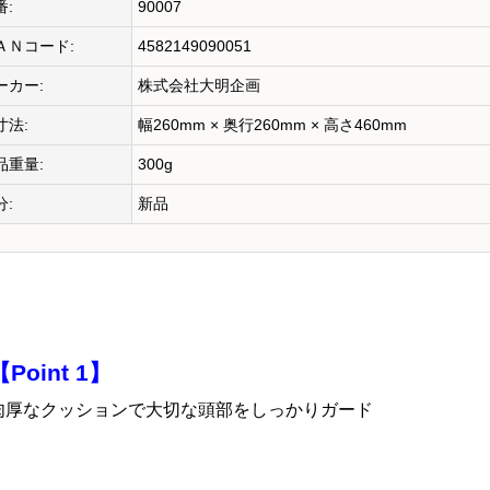
番:
90007
ＡＮコード:
4582149090051
ーカー:
株式会社大明企画
寸法:
幅260mm × 奥行260mm × 高さ460mm
品重量:
300g
分:
新品
【Point 1】
肉厚なクッションで大切な頭部をしっかりガード