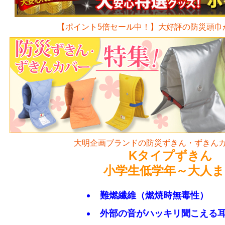
【ポイント5倍セール中！】
大好評の防災頭巾
大明企画ブランドの
防災ずきん・ずきん
Kタイプずきん
小学生低学年～大人ま
難燃繊維（燃焼時無毒性）
外部の音がハッキリ聞こえる