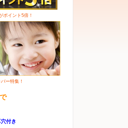
がポイント5倍！
カバー特集！
で
耳穴付き