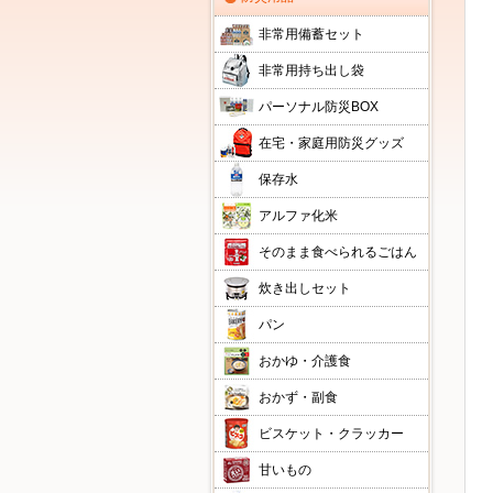
非常用備蓄セット
非常用持ち出し袋
パーソナル防災BOX
在宅・家庭用防災グッズ
保存水
アルファ化米
そのまま食べられるごはん
炊き出しセット
パン
おかゆ・介護食
おかず・副食
ビスケット・クラッカー
甘いもの