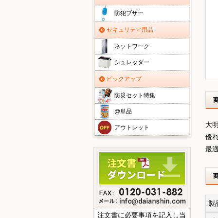
防犯ブザー
セキュリティ用品
ネットワーク
シュレッダー
ピックアップ
防災セット特集
@単品
大
アウトレット
優
最
製
注文書に必要事項を記入し当