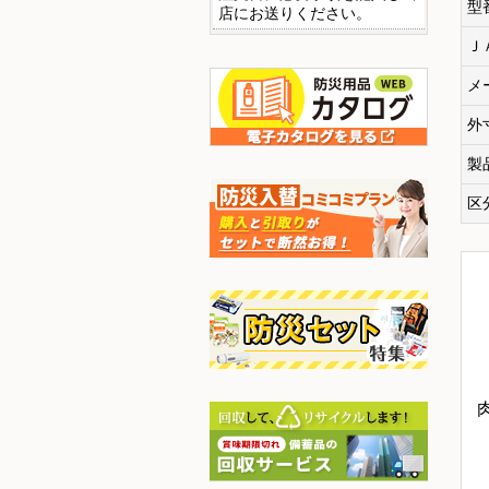
型
店にお送りください。
Ｊ
メ
外
製
区