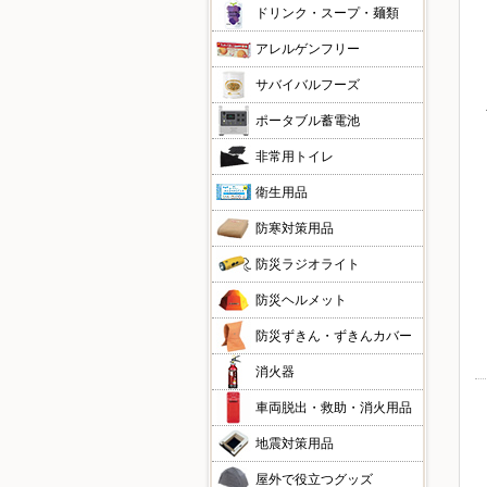
ドリンク・スープ・麺類
アレルゲンフリー
サバイバルフーズ
ポータブル蓄電池
非常用トイレ
衛生用品
防寒対策用品
防災ラジオライト
防災ヘルメット
防災ずきん・ずきんカバー
消火器
車両脱出・救助・消火用品
地震対策用品
屋外で役立つグッズ