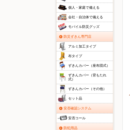
個人・家庭で備える
会社・自治体で備える
モバイル防災グッズ
防災ずきん専門店
アルミ加工タイプ
布タイプ
ずきんカバー（座布団式）
ずきんカバー（背もたれ
式）
ずきんカバー（その他）
セット品
安否確認システム
安否コール
防犯用品