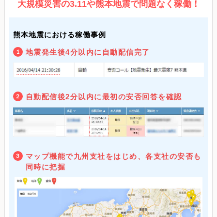
大規模災害の3.11や熊本地震で問題なく稼働！
熊本地震における稼働事例
地震発生後4分以内に自動配信完了
1
自動配信後2分以内に最初の安否回答を確認
2
マップ機能で九州支社をはじめ、各支社の安否も
3
同時に把握