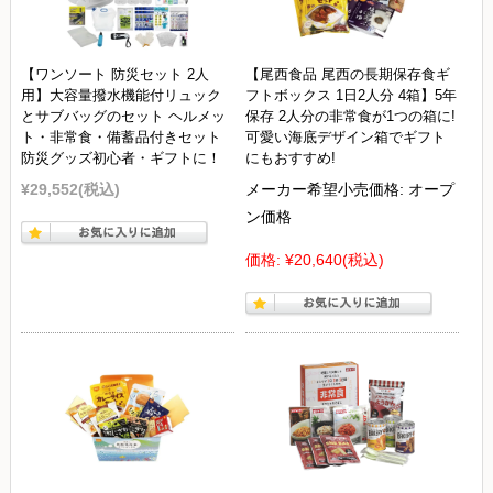
【ワンソート 防災セット 2人
【尾西食品 尾西の長期保存食ギ
用】大容量撥水機能付リュック
フトボックス 1日2人分 4箱】5年
とサブバッグのセット ヘルメッ
保存 2人分の非常食が1つの箱に!
ト・非常食・備蓄品付きセット
可愛い海底デザイン箱でギフト
防災グッズ初心者・ギフトに！
にもおすすめ!
¥29,552
(税込)
メーカー希望小売価格:
オープ
ン価格
価格:
¥20,640
(税込)