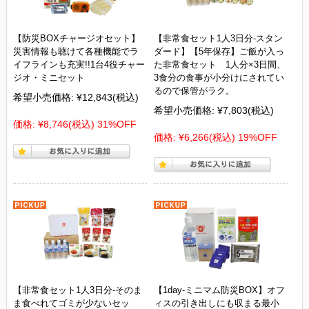
【防災BOXチャージオセット】
【非常食セット1人3日分-スタン
災害情報も聴けて各種機能でラ
ダード】【5年保存】ご飯が入っ
イフラインも充実!!1台4役チャー
た非常食セット 1人分×3日間、
ジオ・ミニセット
3食分の食事が小分けにされてい
るので保管がラク。
希望小売価格:
¥12,843
(税込)
希望小売価格:
¥7,803
(税込)
価格:
¥8,746
(税込)
31%OFF
価格:
¥6,266
(税込)
19%OFF
【非常食セット1人3日分-そのま
【1day-ミニマム防災BOX】オフ
ま食べれてゴミが少ないセッ
ィスの引き出しにも収まる最小