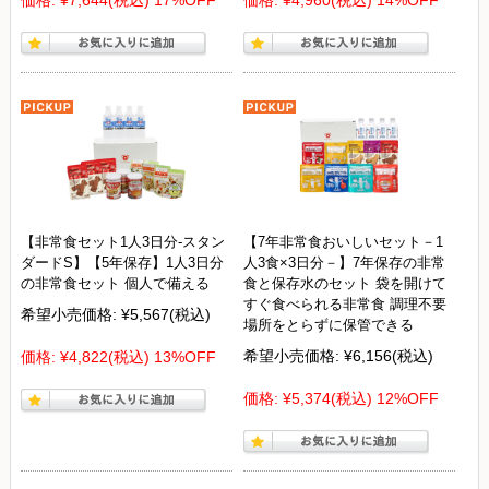
【非常食セット1人3日分-スタン
【7年非常食おいしいセット－1
ダードS】【5年保存】1人3日分
人3食×3日分－】7年保存の非常
の非常食セット 個人で備える
食と保存水のセット 袋を開けて
すぐ食べられる非常食 調理不要
希望小売価格:
¥5,567
(税込)
場所をとらずに保管できる
希望小売価格:
¥6,156
(税込)
価格:
¥4,822
(税込)
13%OFF
価格:
¥5,374
(税込)
12%OFF