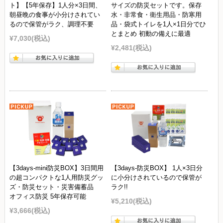
ト】【5年保存】1人分×3日間、
サイズの防災セットです。保存
朝昼晩の食事が小分けされてい
水・非常食・衛生用品・防寒用
るので保管がラク、調理不要
品・袋式トイレを1人×1日分でひ
とまとめ 初動の備えに最適
¥7,030
(税込)
¥2,481
(税込)
【3days-mini防災BOX】3日間用
【3days-防災BOX】 1人×3日分
の超コンパクトな1人用防災グッ
に小分けされているので保管が
ズ・防災セット・災害備蓄品
ラク!!
オフィス防災 5年保存可能
¥5,210
(税込)
¥3,666
(税込)