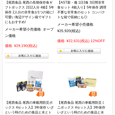
【尾西食品 尾西の長期保存食ギ
【AST新・備 1日3食 3日間非常
フトボックス 2日2人分 4箱】5年
食セット 4箱入り】5年保存 調理
保存 2人分の非常食が1つの箱に!
不要な非常食のセット コンパク
可愛い海辺デザイン箱でギフト
トな箱で収納にも◎
にもおすすめ!
メーカー希望小売価格:
メーカー希望小売価格:
オープ
¥25,920
(税込)
ン価格
価格:
¥22,631
(税込)
12%OFF
価格:
¥29,190
(税込)
【尾西食品 尾西の車載用防災ボ
【尾西食品 尾西の車載用防災ミ
ックス 4セット入】3年保存 いざ
ニボックス 4セット入】3年保存
という時のための食品と水とト
いざという時のための食品と水