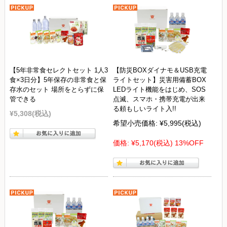
【5年非常食セレクトセット 1人3
【防災BOXダイナモ＆USB充電
食×3日分】5年保存の非常食と保
ライトセット】災害用備蓄BOX
存水のセット 場所をとらずに保
LEDライト機能をはじめ、SOS
管できる
点滅、スマホ・携帯充電が出来
る頼もしいライト入!!
¥5,308
(税込)
希望小売価格:
¥5,995
(税込)
価格:
¥5,170
(税込)
13%OFF