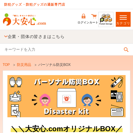
防犯グッズ・防犯グッズの通販専門店
ログイン
カート
カテゴリ
企業・団体の皆さまはこちら
TOP
防災用品
パーソナル防災BOX
＼＼大安心.comオリジナルBOX／