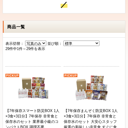
／
商品一覧
表示切替：
並び順：
29件中1件～29件を表示
【7年保存スマート防災BOX 1人
【7年保存まんぞく防災BOX 1人
×3食×3日分】7年保存 非常食と
×3食×3日分】7年保存 非常食と
保存水のセット 業界最小級のコ
保存水のセット 大安心スタッフ
ンパクトBOX 調理不要
厳選の美味しい非常食 すぐに食