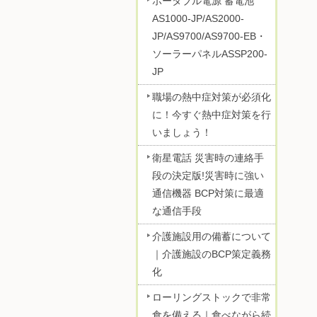
ポータブル電源 蓄電池
AS1000-JP/AS2000-
JP/AS9700/AS9700-EB・
ソーラーパネルASSP200-
JP
職場の熱中症対策が必須化
に！今すぐ熱中症対策を行
いましょう！
衛星電話 災害時の連絡手
段の決定版!災害時に強い
通信機器 BCP対策に最適
な通信手段
介護施設用の備蓄について
｜介護施設のBCP策定義務
化
ローリングストックで非常
食を備える｜食べながら続