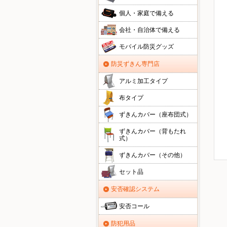
個人・家庭で備える
会社・自治体で備える
モバイル防災グッズ
防災ずきん専門店
アルミ加工タイプ
布タイプ
ずきんカバー（座布団式）
ずきんカバー（背もたれ
式）
ずきんカバー（その他）
セット品
安否確認システム
安否コール
防犯用品