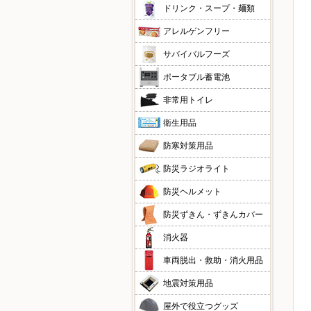
ドリンク・スープ・麺類
アレルゲンフリー
サバイバルフーズ
ポータブル蓄電池
非常用トイレ
衛生用品
防寒対策用品
防災ラジオライト
防災ヘルメット
防災ずきん・ずきんカバー
消火器
車両脱出・救助・消火用品
地震対策用品
屋外で役立つグッズ