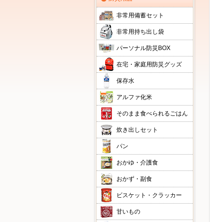
非常用備蓄セット
非常用持ち出し袋
パーソナル防災BOX
在宅・家庭用防災グッズ
保存水
アルファ化米
そのまま食べられるごはん
炊き出しセット
パン
おかゆ・介護食
おかず・副食
ビスケット・クラッカー
甘いもの