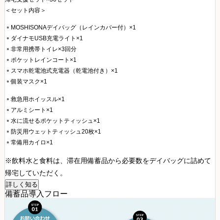
＜セット内容＞
MOSHISONAデイバッグ（レインカバー付）×1
ダイナモUSB充電ライト×1
非常用携帯トイレ×3回分
ポケットレインコート×1
スマホ乾電池式充電器（乾電池付き）×1
個装マスク×1
救急用ホイッスル×1
アルミシート×1
水に流せるポケットティッシュ×1
防災用ウェットティッシュ20枚×1
常備用カイロ×1
※飲料水と食料は、滞在用備蓄品から必要数をデイバッグに詰めて
帰宅していただく。
詳しく知る
備蓄品導入フロー