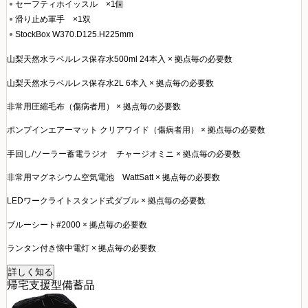
セーフティホイッスル ×1個
滑り止め軍手 ×1双
StockBox W370.D125.H225mm
山梨天然水ラベルレス保存水500ml 24本入 × 拠点毎の必要数
山梨天然水ラベルレス保存水2L 6本入 × 拠点毎の必要数
非常用圧縮毛布（傷病者用） × 拠点毎の必要数
ポンプインエアーマット クリアワイド（傷病者用） × 拠点毎の必要数
手回し/ソーラー蓄電ラジオ チャージオミニ × 拠点毎の必要数
非常用マグネシウム空気電池 WattSatt × 拠点毎の必要数
LEDワークライトスタンド式ダブル × 拠点毎の必要数
ブルーシート#2000 × 拠点毎の必要数
ランタン付き懐中電灯 × 拠点毎の必要数
詳しく知る
帰宅支援型備蓄品