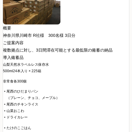
概要
神奈川県川崎市 R社様
300名様 3日分
ご提案内容
複数拠点に対し、3日間滞在可能とする最低限の備蓄の納品
導入備蓄品
山梨天然水ラベルレス保存水
500ml24本入り × 225箱
非常食各300個
尾西のひだまりパン
（プレーン、チョコ、メープル）
尾西のチキンライス
山菜おこわ
ドライカレー
たけのこごはん