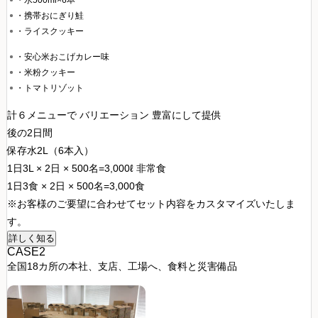
・水500ml×6本
・携帯おにぎり鮭
・ライスクッキー
・安心米おこげカレー味
・米粉クッキー
・トマトリゾット
計６メニューで バリエーション 豊富にして提供
後の2日間
保存水2L（6本入）
1日3L × 2日 × 500名=3,000ℓ
非常食
1日3食 × 2日 × 500名=3,000食
※お客様のご要望に合わせてセット内容をカスタマイズいたしま
す。
詳しく知る
CASE2
全国18カ所の本社、支店、工場へ、食料と災害備品