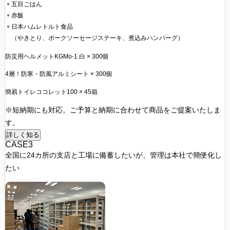
五目ごはん
赤飯
日本ハムレトルト食品
（やきとり、ポークソーセージステーキ、煮込みハンバーグ）
防災用ヘルメットKGMo-1 白 × 300個
4層！防寒・防風アルミシート × 300個
簡易トイレココレット100 × 45箱
※短納期にも対応。ご予算と納期に合わせて商品をご提案いたしま
す。
詳しく知る
CASE3
全国に24カ所の支店と工場に備蓄したいが、管理は本社で簡便化し
たい