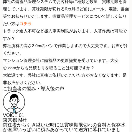
弊社の備蓄品管理システムでお客様毎に種類と数量、賞味期限を管
理しています。賞味期限が切れる6カ月ほど前にメール、電話、書面
等でお知らせいたします。備蓄品管理サービスについて詳しく知り
たい方は
コチラ
トラック進入不可など搬入車両制限があります。入替作業は可能で
すか？
弊社所有の高さ2.0mのバンで作業しますので大丈夫です。お声がけ
ください。
マンション管理会社に備蓄品の更新提案を受けています。大安
心.comからも見積もりを取ることは可能ですか？
大歓迎です。弊社に直接ご依頼いただいた方がお安くなります。是
非お声がけください。
ご担当者の悩み・導入後の声
VOICE 01
東京都 M社
前任者から引き継いだ時には賞味期限切れの食料と保存水
が倉庫いっぱいに積みあがっていて途方に暮れていまし