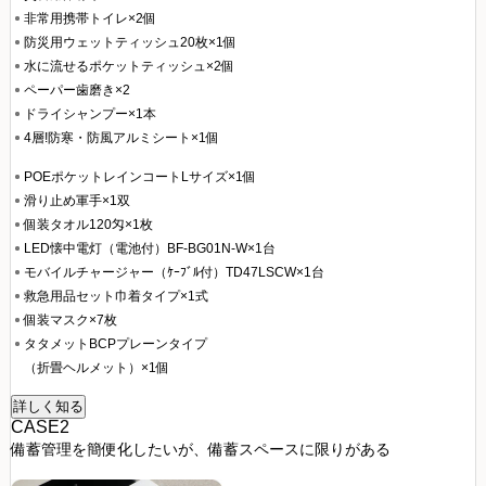
非常用携帯トイレ×2個
防災用ウェットティッシュ20枚×1個
水に流せるポケットティッシュ×2個
ペーパー歯磨き×2
ドライシャンプー×1本
4層!防寒・防風アルミシート×1個
POEポケットレインコートLサイズ×1個
滑り止め軍手×1双
個装タオル120匁×1枚
LED懐中電灯（電池付）BF-BG01N-W×1台
モバイルチャージャー（ｹｰﾌﾞﾙ付）TD47LSCW×1台
救急用品セット巾着タイプ×1式
個装マスク×7枚
タタメットBCPプレーンタイプ
（折畳ヘルメット）×1個
詳しく知る
CASE2
備蓄管理を簡便化したいが、備蓄スペースに限りがある