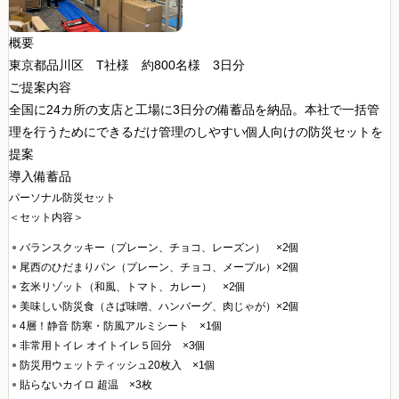
概要
東京都品川区 T社様
約800名様 3日分
ご提案内容
全国に24カ所の支店と工場に3日分の備蓄品を納品。本社で一括管
理を行うためにできるだけ管理のしやすい個人向けの防災セットを
提案
導入備蓄品
パーソナル防災セット
＜セット内容＞
バランスクッキー（プレーン、チョコ、レーズン） ×2個
尾西のひだまりパン（プレーン、チョコ、メープル）×2個
玄米リゾット（和風、トマト、カレー） ×2個
美味しい防災食（さば味噌、ハンバーグ、肉じゃが）×2個
4層！静音 防寒・防風アルミシート ×1個
非常用トイレ オイトイレ５回分 ×3個
防災用ウェットティッシュ20枚入 ×1個
貼らないカイロ 超温 ×3枚