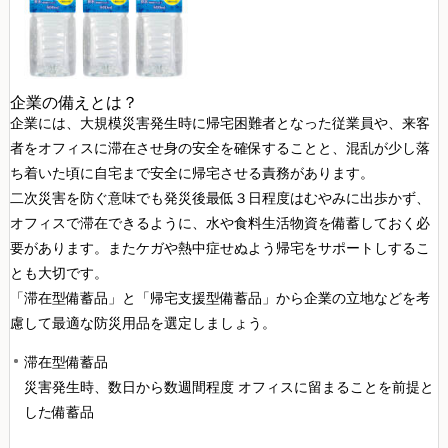
企業の備えとは？
企業には、大規模災害発生時に帰宅困難者となった従業員や、来客
者をオフィスに滞在させ身の安全を確保することと、混乱が少し落
ち着いた頃に自宅まで安全に帰宅させる責務があります。
二次災害を防ぐ意味でも発災後最低３日程度はむやみに出歩かず、
オフィスで滞在できるように、水や食料生活物資を備蓄しておく必
要があります。またケガや熱中症せぬよう帰宅をサポートしするこ
とも大切です。
「滞在型備蓄品」と「帰宅支援型備蓄品」から企業の立地などを考
慮して最適な防災用品を選定しましょう。
滞在型備蓄品
災害発生時、数日から数週間程度 オフィスに留まることを前提と
した備蓄品