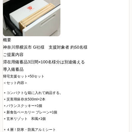
概要
神奈川県横浜市 G社様
支援対象者 約50名様
ご提案内容
滞在用備蓄品3日間×100名様分は別途備える
導入備蓄品
帰宅支援セット×50セット
＜セット内容＞
コンパクトな箱に入れて納品する。
災害用保存水500ml×2本
バランスクッキー×1個
新食缶ベーカリー プレーン×1個
玄米リゾット 和風×1個
４層！防寒・防風アルミシート