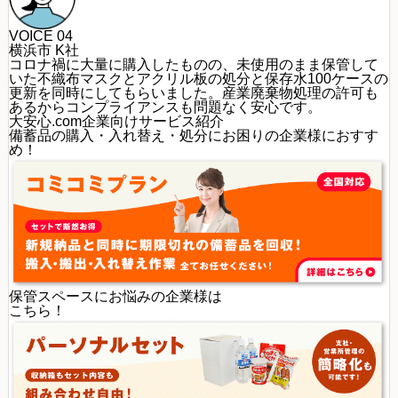
VOICE 04
横浜市 K社
コロナ禍に大量に購入したものの、未使用のまま保管して
いた不織布マスクとアクリル板の処分と保存水100ケースの
更新を同時にしてもらいました。産業廃棄物処理の許可も
あるからコンプライアンスも問題なく安心です。
大安心.com企業向けサービス紹介
備蓄品の購入・入れ替え・処分にお困りの企業様におすす
め！
保管スペースにお悩みの企業様は
こちら！