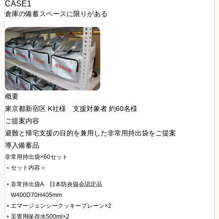
CASE1
倉庫の備蓄スペースに限りがある
概要
東京都新宿区 K社様
支援対象者 約60名様
ご提案内容
避難と帰宅支援の目的を兼用した非常用持出袋をご提案
導入備蓄品
非常用持出袋×60セット
＜セット内容＞
非常持出袋A 日本防炎協会認定品
W400D70H405mm
エマージェンシークッキープレーン×2
災害用保存水500ml×2