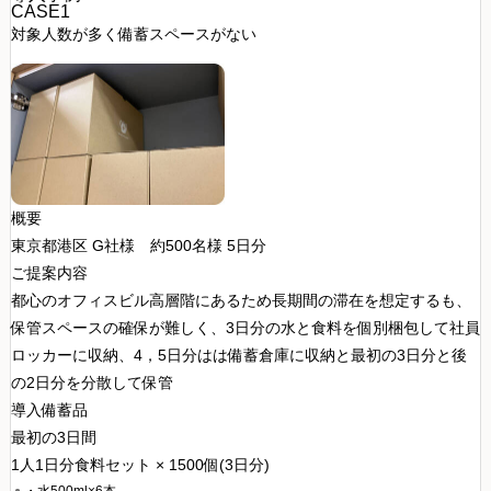
CASE1
対象人数が多く備蓄スペースがない
概要
東京都港区 G社様
約500名様 5日分
ご提案内容
都心のオフィスビル高層階にあるため長期間の滞在を想定するも、
保管スペースの確保が難しく、3日分の水と食料を個別梱包して社員
ロッカーに収納、4，5日分はは備蓄倉庫に収納と最初の3日分と後
の2日分を分散して保管
導入備蓄品
最初の3日間
1人1日分食料セット × 1500個(3日分)