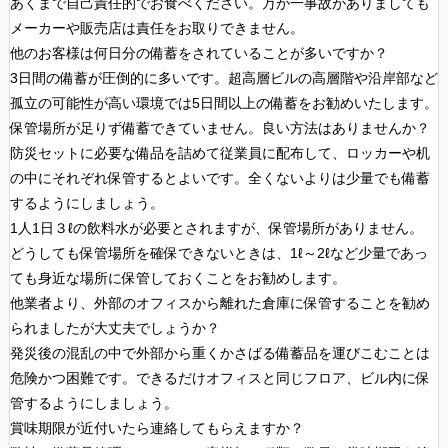
あくまで自己責任的でお食べください。万が一事故がありましても
メーカーや販売店は責任をお取りできません。
他のお客様は何日分の備蓄をされていることが多いですか？
3日間の備蓄が圧倒的に多いです。超高層ビルの高層階や沿岸部など
孤立の可能性が高い環境では5日間以上の備蓄をお勧めいたします。
保管場所が足りず備蓄できていません。良い方法はありませんか？
防災セットに必要な備品を詰めて従業員に配布して、ロッカーや机
の中にそれぞれ保管するとよいです。全くないよりは少量でも備蓄
するようにしましょう。
1人1日３ℓの飲料水が必要とされますが、保管場所がありません。
どうしても保管場所を確保できないときは、1ℓ～2ℓなど少量であっ
ても身近な場所に保管しておくことをお勧めします。
他業者より、外部のオフィスから離れた倉庫に保管することを勧め
られましたが大丈夫でしょうか？
発災後の混乱の中で外部から重くかさばる備蓄品を運びこむことは
危険かつ困難です。できるだけオフィスと同じフロア、ビル内に保
管するようにしましょう。
賞味期限が近付いたら連絡してもらえますか？