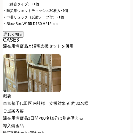
（静音タイプ）×1個
防災用ウェットティッシュ20枚入×1個
巾着リュック（反射テープ付）×1個
StockBox W155.D130.H215mm
詳しく知る
CASE3
滞在用備蓄品と帰宅支援セットを併用
概要
東京都千代田区 M社様
支援対象者 約30名様
ご提案内容
滞在用備蓄品3日間×80名様分は別途備える
導入備蓄品
帰宅支援セット×30セット