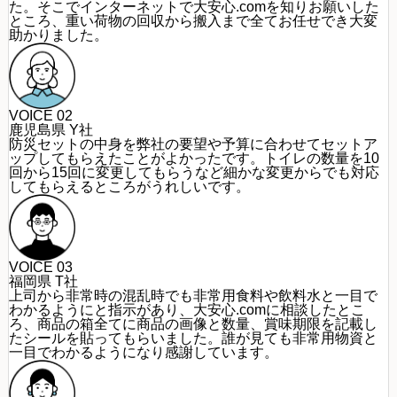
た。そこでインターネットで大安心.comを知りお願いした
ところ、重い荷物の回収から搬入まで全てお任せでき大変
助かりました。
VOICE 02
鹿児島県 Y社
防災セットの中身を弊社の要望や予算に合わせてセットア
ップしてもらえたことがよかったです。トイレの数量を10
回から15回に変更してもらうなど細かな変更からでも対応
してもらえるところがうれしいです。
VOICE 03
福岡県 T社
上司から非常時の混乱時でも非常用食料や飲料水と一目で
わかるようにと指示があり、大安心.comに相談したとこ
ろ、商品の箱全てに商品の画像と数量、賞味期限を記載し
たシールを貼ってもらいました。誰が見ても非常用物資と
一目でわかるようになり感謝しています。