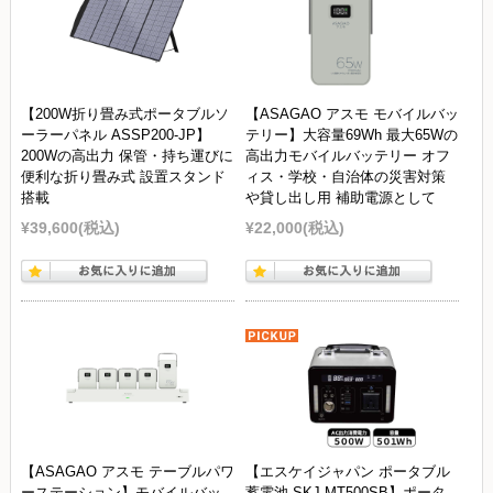
【200W折り畳み式ポータブルソ
【ASAGAO アスモ モバイルバッ
ーラーパネル ASSP200-JP】
テリー】大容量69Wh 最大65Wの
200Wの高出力 保管・持ち運びに
高出力モバイルバッテリー オフ
便利な折り畳み式 設置スタンド
ィス・学校・自治体の災害対策
搭載
や貸し出し用 補助電源として
¥39,600
(税込)
¥22,000
(税込)
【ASAGAO アスモ テーブルパワ
【エスケイジャパン ポータブル
ーステーション】モバイルバッ
蓄電池 SKJ-MT500SB】ポータ