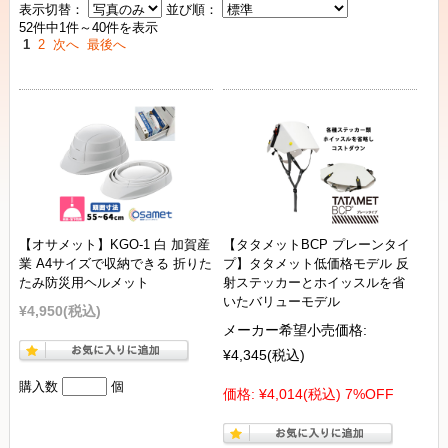
表示切替：
並び順：
52件中1件～40件を表示
1
2
次へ
最後へ
【オサメット】KGO-1 白 加賀産
【タタメットBCP プレーンタイ
業 A4サイズで収納できる 折りた
プ】タタメット低価格モデル 反
たみ防災用ヘルメット
射ステッカーとホイッスルを省
いたバリューモデル
¥4,950
(税込)
メーカー希望小売価格:
¥4,345
(税込)
購入数
個
価格:
¥4,014
(税込)
7%OFF