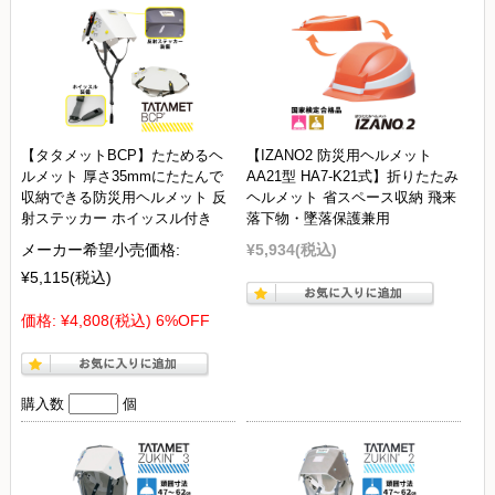
【タタメットBCP】たためるヘ
【IZANO2 防災用ヘルメット
ルメット 厚さ35mmにたたんで
AA21型 HA7-K21式】折りたたみ
収納できる防災用ヘルメット 反
ヘルメット 省スペース収納 飛来
射ステッカー ホイッスル付き
落下物・墜落保護兼用
メーカー希望小売価格:
¥5,934
(税込)
¥5,115
(税込)
価格:
¥4,808
(税込)
6%OFF
購入数
個