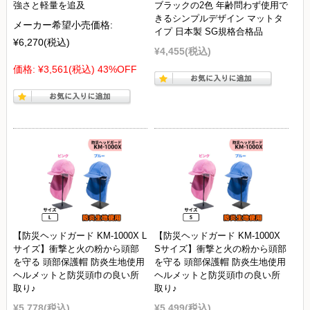
強さと軽量を追及
ブラックの2色 年齢問わず使用で
きるシンプルデザイン マットタ
メーカー希望小売価格:
イプ 日本製 SG規格合格品
¥6,270
(税込)
¥4,455
(税込)
価格:
¥3,561
(税込)
43%OFF
【防災ヘッドガード KM-1000X L
【防災ヘッドガード KM-1000X
サイズ】衝撃と火の粉から頭部
Sサイズ】衝撃と火の粉から頭部
を守る 頭部保護帽 防炎生地使用
を守る 頭部保護帽 防炎生地使用
ヘルメットと防災頭巾の良い所
ヘルメットと防災頭巾の良い所
取り♪
取り♪
¥5,778
(税込)
¥5,499
(税込)