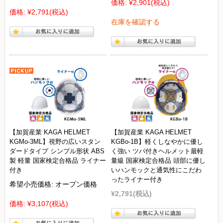
価格:
¥2,901
(税込)
価格:
¥2,791
(税込)
在庫を確認する
【加賀産業 KAGA HELMET
【加賀産業 KAGA HELMET
KGMo-3ML】視野の広いスタン
KGBo-1B】軽くしなやかに優し
ダードタイプ シンプル形状 ABS
く強い ツバ付きヘルメット最軽
製 軽量 国家検定合格品 ライナー
量級 国家検定合格品 頭部に優し
付き
いハンモックと通気性にこだわ
ったライナー付き
希望小売価格:
オープン価格
¥2,791
(税込)
価格:
¥3,107
(税込)