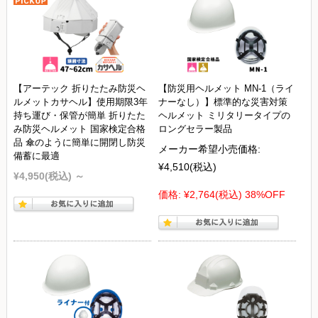
【アーテック 折りたたみ防災ヘ
【防災用ヘルメット MN-1（ライ
ルメットカサヘル】使用期限3年
ナーなし）】標準的な災害対策
持ち運び・保管が簡単 折りたた
ヘルメット ミリタリータイプの
み防災ヘルメット 国家検定合格
ロングセラー製品
品 傘のように簡単に開閉し防災
メーカー希望小売価格:
備蓄に最適
¥4,510
(税込)
¥4,950
(税込)
～
価格:
¥2,764
(税込)
38%OFF