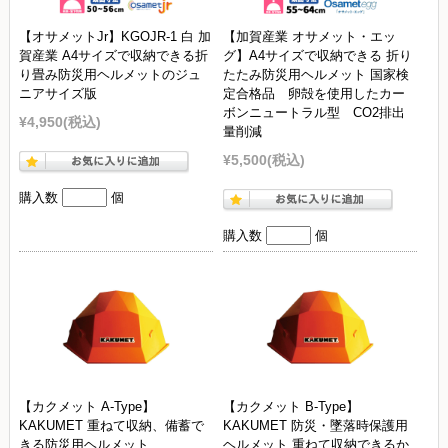
【オサメットJr】KGOJR-1 白 加
【加賀産業 オサメット・エッ
賀産業 A4サイズで収納できる折
グ】A4サイズで収納できる 折り
り畳み防災用ヘルメットのジュ
たたみ防災用ヘルメット 国家検
ニアサイズ版
定合格品 卵殻を使用したカー
ボンニュートラル型 CO2排出
¥4,950
(税込)
量削減
¥5,500
(税込)
購入数
個
購入数
個
【カクメット A-Type】
【カクメット B-Type】
KAKUMET 重ねて収納、備蓄で
KAKUMET 防災・墜落時保護用
きる防災用ヘルメット
ヘルメット 重ねて収納できるか