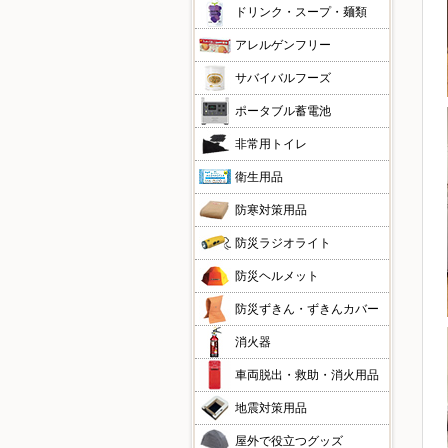
ドリンク・スープ・麺類
アレルゲンフリー
サバイバルフーズ
ポータブル蓄電池
非常用トイレ
衛生用品
防寒対策用品
防災ラジオライト
防災ヘルメット
防災ずきん・ずきんカバー
消火器
車両脱出・救助・消火用品
地震対策用品
屋外で役立つグッズ