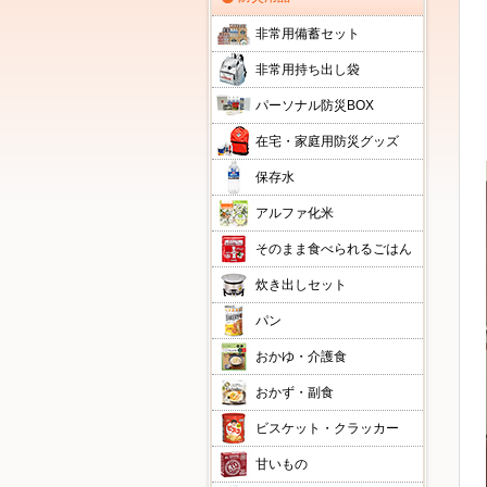
非常用備蓄セット
非常用持ち出し袋
パーソナル防災BOX
在宅・家庭用防災グッズ
保存水
アルファ化米
そのまま食べられるごはん
炊き出しセット
パン
おかゆ・介護食
おかず・副食
ビスケット・クラッカー
甘いもの