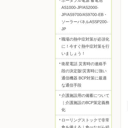
ポータブル電源 蓄電池
AS1000-JP/AS2000-
JP/AS9700/AS9700-EB・
ソーラーパネルASSP200-
JP
職場の熱中症対策が必須化
に！今すぐ熱中症対策を行
いましょう！
衛星電話 災害時の連絡手
段の決定版!災害時に強い
通信機器 BCP対策に最適
な通信手段
介護施設用の備蓄について
｜介護施設のBCP策定義務
化
ローリングストックで非常
食を備える｜食べながら続