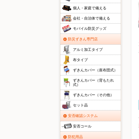
個人・家庭で備える
会社・自治体で備える
モバイル防災グッズ
防災ずきん専門店
アルミ加工タイプ
布タイプ
ずきんカバー（座布団式）
ずきんカバー（背もたれ
式）
ずきんカバー（その他）
セット品
安否確認システム
安否コール
防犯用品