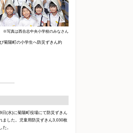
※写真は西合志中央小学校のみなさん
び菊陽町の小学生へ防災ずきん約
19日(水)に菊陽町役場にて防災ずきん
ました。児童用防災ずきん3,030枚
した。