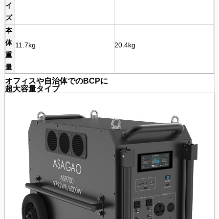
イ
ズ
本
体
11.7kg
20.4kg
重
量
オフィスや自治体でのBCPに
超大容量タイプ