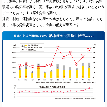
ここ数年、猛暑による
熱中症の死者数
が急増しています。特に
労働
現場
での発症率が高く、死亡事故の
約8割
が職場で起きているという
データもあります（厚生労働省調べ）。
建設・製造・運輸業
などの屋外作業はもちろん、屋内でも
誰にでも
起こり得る労働災害として、
企業の備え
が重要です。