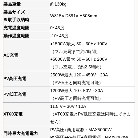
製品重量
約130kg
製品サイズ
W815× D591× H508mm
※取手収納時
充電温度範囲
0~45度
動作温度範囲
-10~45度
●1500W最大 50～60Hz 100V
（フル充電まで約7時間）
AC充電
●5000W最大 50～60Hz 200V
（フル充電まで約2.5時間）
2500W最大 120～450V・20A
PV高圧充電
（PV低圧と同時充電可能）
1200W最大 10～50V・30A
PV低圧充電
（PV高圧と同時充電可能）
11.5 V～30V / 10A
XT60充電
（XT60充電とPV低圧充電は同時にできま
せん）
PV高圧+商用電源：MAX5000W
同時最大充電電力
PV高圧+PV低圧+商用電源：MAX6200W