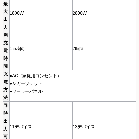
最
大
1800W
2800W
出
力
満
充
1.5時間
2時間
電
時
間
充
●AC（家庭用コンセント）
電
●シガーソケット
方
●ソーラーパネル
法
同
時
出
11デバイス
13デバイス
力
可