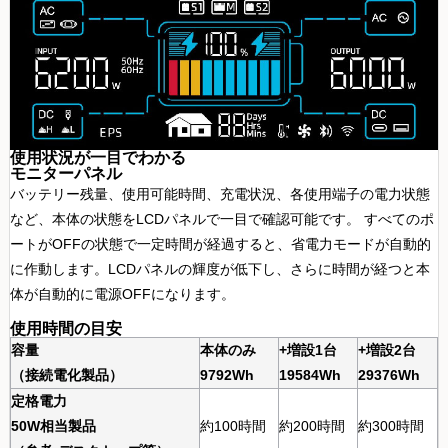
使用状況が一目でわかる
モニターパネル
バッテリー残量、使用可能時間、充電状況、各使用端子の電力状態
など、本体の状態をLCDパネルで一目で確認可能です。 すべてのポ
ートがOFFの状態で一定時間が経過すると、省電力モードが自動的
に作動します。LCDパネルの輝度が低下し、さらに時間が経つと本
体が自動的に電源OFFになります。
使用時間の目安
容量
本体のみ
+増設1台
+増設2台
（接続電化製品）
9792Wh
19584Wh
29376Wh
定格電力
50W相当製品
約100時間
約200時間
約300時間