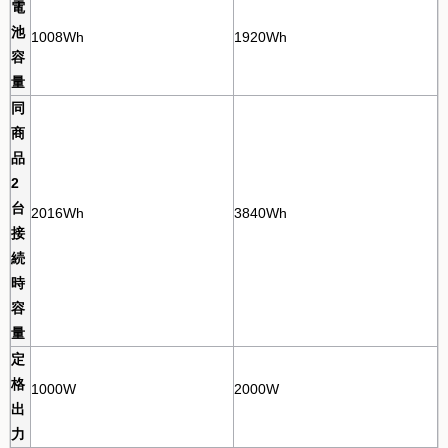
電
池
1008Wh
1920Wh
容
量
同
商
品
2
台
2016Wh
3840Wh
接
続
時
容
量
定
格
1000W
2000W
出
力