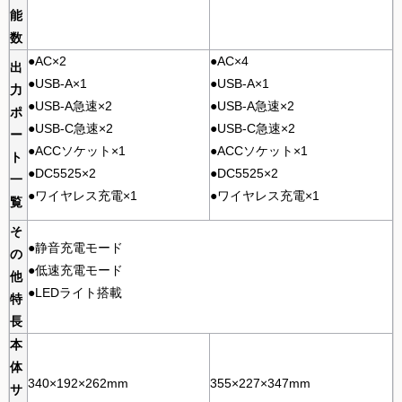
能
数
●AC×2
●AC×4
出
●USB-A×1
●USB-A×1
力
●USB-A急速×2
●USB-A急速×2
ポ
●USB-C急速×2
●USB-C急速×2
ー
●ACCソケット×1
●ACCソケット×1
ト
●DC5525×2
●DC5525×2
一
●ワイヤレス充電×1
●ワイヤレス充電×1
覧
そ
●静音充電モード
の
●低速充電モード
他
●LEDライト搭載
特
長
本
体
340×192×262mm
355×227×347mm
サ