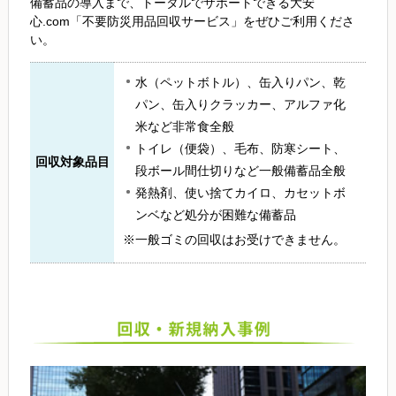
備蓄品の導入まで、トータルでサポートできる大安
心.com「不要防災用品回収サービス」をぜひご利用くださ
い。
水（ペットボトル）、缶入りパン、乾
パン、缶入りクラッカー、アルファ化
米など非常食全般
トイレ（便袋）、毛布、防寒シート、
回収対象品目
段ボール間仕切りなど一般備蓄品全般
発熱剤、使い捨てカイロ、カセットボ
ンベなど処分が困難な備蓄品
※一般ゴミの回収はお受けできません。