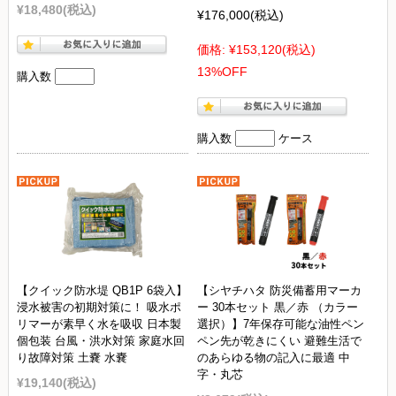
¥18,480
(税込)
¥176,000
(税込)
価格:
¥153,120
(税込)
13%OFF
購入数
購入数
ケース
【クイック防水堤 QB1P 6袋入】
【シヤチハタ 防災備蓄用マーカ
浸水被害の初期対策に！ 吸水ポ
ー 30本セット 黒／赤 （カラー
リマーが素早く水を吸収 日本製
選択）】7年保存可能な油性ペン
個包装 台風・洪水対策 家庭水回
ペン先が乾きにくい 避難生活で
り故障対策 土嚢 水嚢
のあらゆる物の記入に最適 中
字・丸芯
¥19,140
(税込)