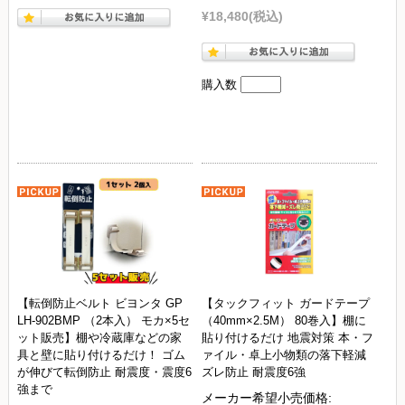
¥18,480
(税込)
購入数
【転倒防止ベルト ビヨンタ GP
【タックフィット ガードテープ
LH-902BMP （2本入） モカ×5セ
（40mm×2.5M） 80巻入】棚に
ット販売】棚や冷蔵庫などの家
貼り付けるだけ 地震対策 本・フ
具と壁に貼り付けるだけ！ ゴム
ァイル・卓上小物類の落下軽減
が伸びて転倒防止 耐震度・震度6
ズレ防止 耐震度6強
強まで
メーカー希望小売価格: