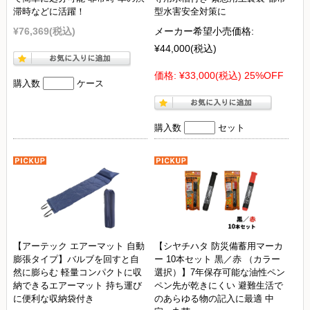
滞時などに活躍！
型水害安全対策に
¥76,369
(税込)
メーカー希望小売価格:
¥44,000
(税込)
価格:
¥33,000
(税込)
25%OFF
購入数
ケース
購入数
セット
【アーテック エアーマット 自動
【シヤチハタ 防災備蓄用マーカ
膨張タイプ】バルブを回すと自
ー 10本セット 黒／赤 （カラー
然に膨らむ 軽量コンパクトに収
選択）】7年保存可能な油性ペン
納できるエアーマット 持ち運び
ペン先が乾きにくい 避難生活で
に便利な収納袋付き
のあらゆる物の記入に最適 中