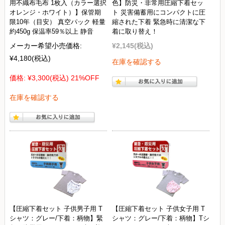
用不織布毛布 1枚入（カラー選択
色】防災・非常用圧縮下着セッ
オレンジ・ホワイト）】保管期
ト 災害備蓄用にコンパクトに圧
限10年（目安） 真空パック 軽量
縮された下着 緊急時に清潔な下
約450g 保温率59％以上 静音
着に取り替え！
メーカー希望小売価格:
¥2,145
(税込)
¥4,180
(税込)
在庫を確認する
価格:
¥3,300
(税込)
21%OFF
在庫を確認する
【圧縮下着セット 子供男子用 T
【圧縮下着セット 子供女子用 T
シャツ：グレー/下着：柄物】緊
シャツ：グレー/下着：柄物】Tシ