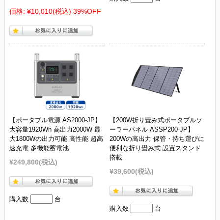
価格:
¥10,010
(税込)
39%OFF
【ポータブル電源 AS2000-JP】
【200W折り畳み式ポータブルソ
大容量1920Wh 高出力2000W 最
ーラーパネル ASSP200-JP】
大1800Wの出力可能 高性能 超高
200Wの高出力 保管・持ち運びに
速充電 多機能蓄電池
便利な折り畳み式 設置スタンド
搭載
¥249,800
(税込)
¥39,600
(税込)
購入数
台
購入数
台