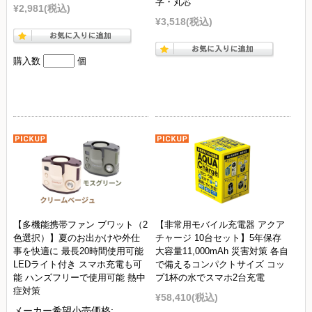
字・丸芯
¥2,981
(税込)
¥3,518
(税込)
購入数
個
【多機能携帯ファン ブワット（2
【非常用モバイル充電器 アクア
色選択）】夏のお出かけや外仕
チャージ 10台セット】5年保存
事を快適に 最長20時間使用可能
大容量11,000mAh 災害対策 各自
LEDライト付き スマホ充電も可
で備えるコンパクトサイズ コッ
能 ハンズフリーで使用可能 熱中
プ1杯の水でスマホ2台充電
症対策
¥58,410
(税込)
メーカー希望小売価格: