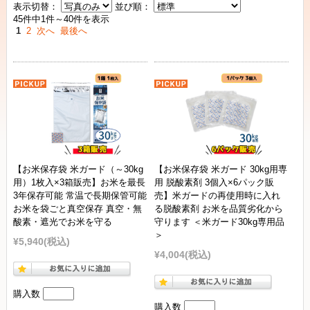
表示切替：
並び順：
45件中1件～40件を表示
1
2
次へ
最後へ
【お米保存袋 米ガード（～30kg
【お米保存袋 米ガード 30kg用専
用）1枚入×3箱販売】お米を最長
用 脱酸素剤 3個入×6パック販
3年保存可能 常温で長期保管可能
売】米ガードの再使用時に入れ
お米を袋ごと真空保存 真空・無
る脱酸素剤 お米を品質劣化から
酸素・遮光でお米を守る
守ります ＜米ガード30kg専用品
＞
¥5,940
(税込)
¥4,004
(税込)
購入数
購入数