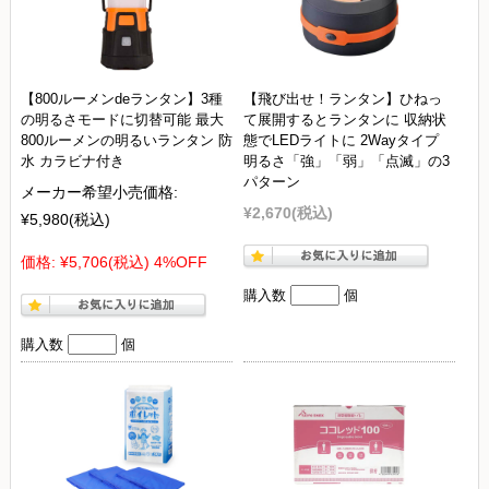
【800ルーメンdeランタン】3種
【飛び出せ！ランタン】ひねっ
の明るさモードに切替可能 最大
て展開するとランタンに 収納状
800ルーメンの明るいランタン 防
態でLEDライトに 2Wayタイプ
水 カラビナ付き
明るさ「強」「弱」「点滅」の3
パターン
メーカー希望小売価格:
¥2,670
(税込)
¥5,980
(税込)
価格:
¥5,706
(税込)
4%OFF
購入数
個
購入数
個