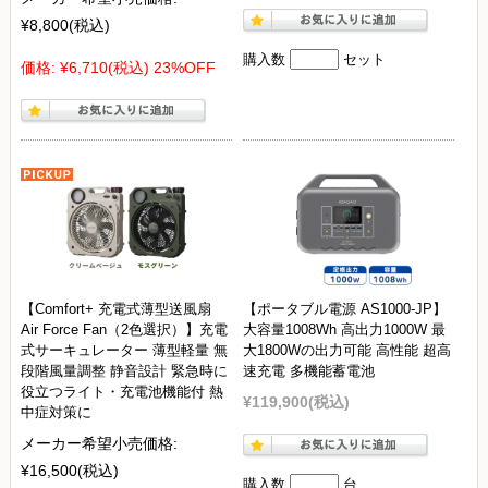
¥8,800
(税込)
購入数
セット
価格:
¥6,710
(税込)
23%OFF
【Comfort+ 充電式薄型送風扇
【ポータブル電源 AS1000-JP】
Air Force Fan（2色選択）】充電
大容量1008Wh 高出力1000W 最
式サーキュレーター 薄型軽量 無
大1800Wの出力可能 高性能 超高
段階風量調整 静音設計 緊急時に
速充電 多機能蓄電池
役立つライト・充電池機能付 熱
¥119,900
(税込)
中症対策に
メーカー希望小売価格:
¥16,500
(税込)
購入数
台