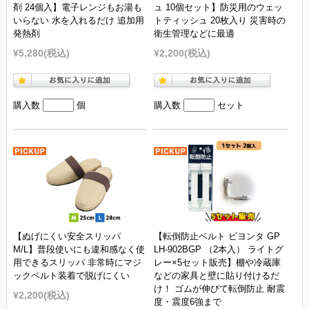
剤 24個入】電子レンジもお湯も
ュ 10個セット】防災用のウェッ
いらない 水を入れるだけ 追加用
トティッシュ 20枚入り 災害時の
発熱剤
衛生管理などに最適
¥5,280
(税込)
¥2,200
(税込)
購入数
個
購入数
セット
【ぬげにくい安全スリッパ
【転倒防止ベルト ビヨンタ GP
M/L】普段使いにも違和感なく使
LH-902BGP （2本入） ライトグ
用できるスリッパ 非常時にマジ
レー×5セット販売】棚や冷蔵庫
ックベルト装着で脱げにくい
などの家具と壁に貼り付けるだ
け！ ゴムが伸びて転倒防止 耐震
¥2,200
(税込)
度・震度6強まで