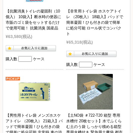
【抗菌消臭トイレの凝固剤（10
【非常用トイレ袋 ホスケアトイ
個入） 10袋入】断水時の便器に
レ （20枚入） 18箱入】パッドで
市販のゴミ袋をセットするだけ
簡単凝固！ひも付きの袋で簡単
で使用可能！ 抗菌消臭 国産品
に処分可能 ロール状でコンパク
ト
¥63,580
(税込)
¥65,318
(税込)
購入数
ケース
購入数
ケース
【男性用トイレ袋 メンズホスケ
【土NO袋 ＃722-T20 箱型 専用
アトイレ （20枚入） 21箱入】パ
水槽付 20枚セット】水でふくら
ッドで簡単凝固！ひも付きの袋
む土のう袋 しっかり積める箱型
で簡単に処分可能 非常時 車の渋
専用水槽付き 緊急用土嚢袋 都市