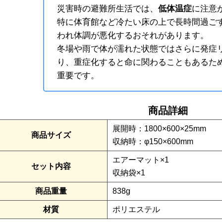
災害時の避難所生活では、
低体温症
に注意
特に体育館など冷たい床の上で長時間過ご
われ体調が悪化するおそれがあります。
冬場や雨で体が濡れた状態ではさらに発症
り、重症化すると命に関わることもあるた
重要です。
商品詳細
展開時：1800×600×25mm
商品サイズ
収納時：φ150×600mm
エアーマット×1
セット内容
収納袋×1
商品重量
838g
材質
ポリエステル