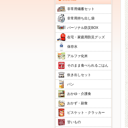
非常用備蓄セット
非常用持ち出し袋
パーソナル防災BOX
在宅・家庭用防災グッズ
保存水
アルファ化米
そのまま食べられるごはん
炊き出しセット
パン
おかゆ・介護食
おかず・副食
ビスケット・クラッカー
甘いもの