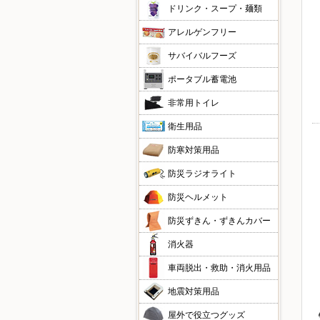
ドリンク・スープ・麺類
アレルゲンフリー
サバイバルフーズ
ポータブル蓄電池
非常用トイレ
衛生用品
防寒対策用品
防災ラジオライト
防災ヘルメット
防災ずきん・ずきんカバー
消火器
車両脱出・救助・消火用品
地震対策用品
屋外で役立つグッズ