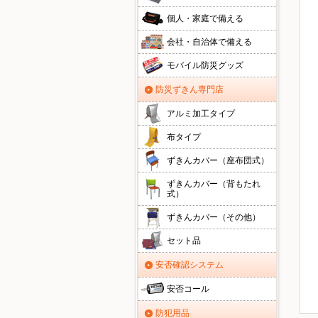
個人・家庭で備える
会社・自治体で備える
モバイル防災グッズ
防災ずきん専門店
アルミ加工タイプ
布タイプ
ずきんカバー（座布団式）
ずきんカバー（背もたれ
式）
ずきんカバー（その他）
セット品
安否確認システム
安否コール
防犯用品