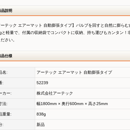
商品説明
アーテック エアーマット 自動膨張タイプ】バルブを回すと自然に膨ら
38gと軽量で、付属の収納袋でコンパクトに収納、持ち運びもカンタン
ください。
商品仕様
品名:
アーテック エアーマット 自動膨張タイプ
番:
52239
ーカー:
株式会社アーテック
寸法:
幅1800mm × 奥行600mm × 高さ25mm
品重量:
838g
分:
新品