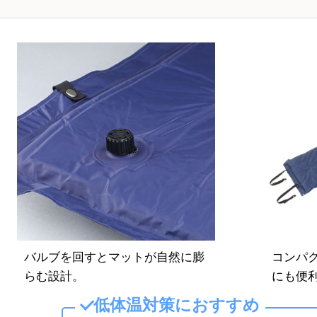
バルブを回すとマットが自然に膨
コンパ
らむ設計。
にも便
低体温対策におすすめ