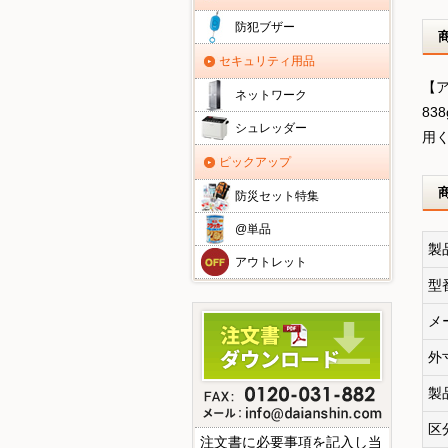
防犯ブザー
セキュリティ用品
【
ネットワーク
8
シュレッダー
用
ピックアップ
防災セット特集
@単品
製
アウトレット
型
メ
外
製
区
注文書に必要事項を記入し当