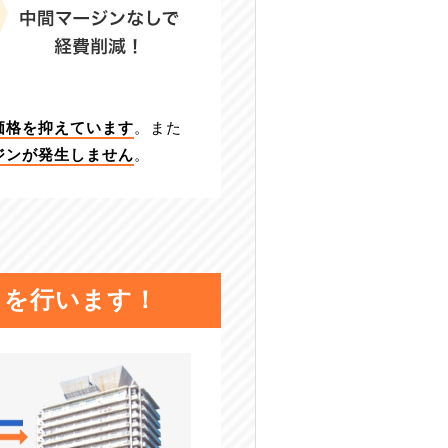
価格を抑えています
。また
ジンが発生しません
。
りを行います！