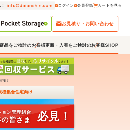
ログイン
会員登録
カートを見る
お見積り・お問い合わせ
蓄品をご検討のお客様
更新・入替をご検討のお客様
SHOP
宅向け
大規模集合住宅向け
ション管理組合
必見！
事の皆さま