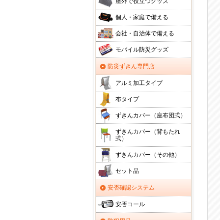
屋外で役立つグッズ
個人・家庭で備える
会社・自治体で備える
モバイル防災グッズ
防災ずきん専門店
アルミ加工タイプ
布タイプ
ずきんカバー（座布団式）
ずきんカバー（背もたれ
式）
ずきんカバー（その他）
セット品
安否確認システム
安否コール