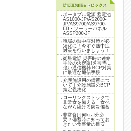
ポータブル電源 蓄電池
AS1000-JP/AS2000-
JP/AS9700/AS9700-
EB・ソーラーパネル
ASSP200-JP
職場の熱中症対策が必
須化に！今すぐ熱中症
対策を行いましょう！
衛星電話 災害時の連絡
手段の決定版!災害時に
強い通信機器 BCP対策
に最適な通信手段
介護施設用の備蓄につ
いて｜介護施設のBCP
策定義務化
ローリングストックで
非常食を備える｜食べ
ながら続ける防災備蓄
非常食は何kcal分必
要？備蓄時に知ってお
きたい食事量の目安