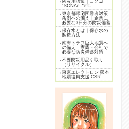
防災用語集｜コクヨ
"SONAeL"etc.
東京都帰宅困難者対策
条例への備え｜企業に
必要な3日分の防災備蓄
保存水とは｜保存水の
製造方法
南海トラフ巨大地震へ
の備え｜家庭・会社で
必要な防災備蓄対策
不要防災用品引取り
（リサイクル）
東京エレクトロン 熊本
地震復興支援 CSR