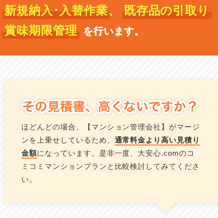
新規納入･入替作業、
既存品の引取り
賞味期限管理
を行います。
ほどんどの場合、【マンション管理会社】がマージ
ンを上乗せしているため、
通常料金より高い見積り
金額
になっています。是非一度、大安心.comのコ
ミコミマンションプランと比較検討してみてくださ
い。