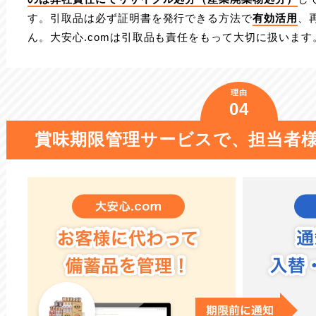
す。引取品は必ず証明書を発行できる方法で
有効活用
、
ん。大安心.comは引取品も責任をもって大切に扱います
理由
04
賞味期限管理サービスで、
担当者