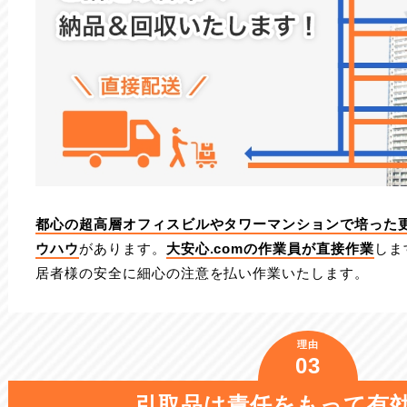
都心の超高層オフィスビルやタワーマンションで培った
ウハウ
があります。
大安心.comの作業員が直接作業
しま
居者様の安全に細心の注意を払い作業いたします。
理由
03
引取品は責任をもって有