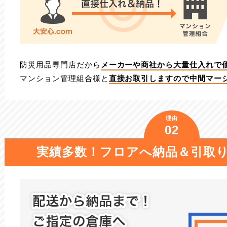
防災用品専門店だから
メーカーや商社から大量仕入れで
マンション管理組合様と
直接お取引しますので中間マー
理由
02
実績多数！フロアへ納品＆
引取