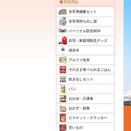
防災用品
非常用備蓄セット
非常用持ち出し袋
パーソナル防災BOX
在宅・家庭用防災グッズ
保存水
アルファ化米
そのまま食べられるごはん
炊き出しセット
パン
おかゆ・介護食
おかず・副食
ビスケット・クラッカー
甘いもの