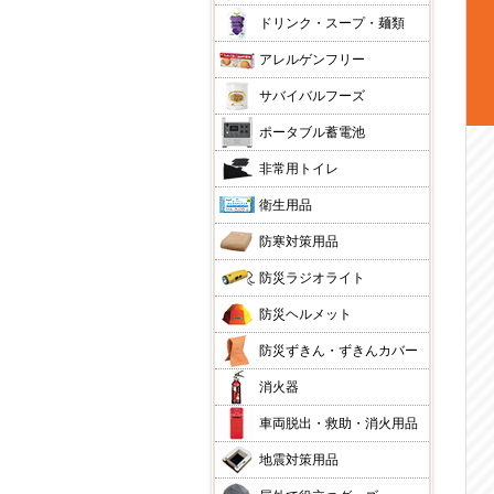
ドリンク・スープ・麺類
アレルゲンフリー
サバイバルフーズ
ポータブル蓄電池
非常用トイレ
衛生用品
防寒対策用品
防災ラジオライト
防災ヘルメット
防災ずきん・ずきんカバー
消火器
車両脱出・救助・消火用品
地震対策用品