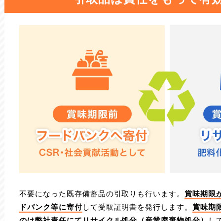
不要になった既存備蓄品の引取りも行います。
賞味期限
ドバンク等に寄付
して受取証明書を発行します。
賞味期
のは弊社責任にてリサイクル処分（産業廃棄物処分）
し