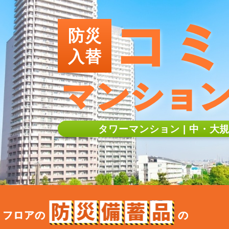
コミ
防災
入替
マンショ
タワーマンション | 中・大
フロアの
の