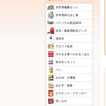
非常用備蓄セット
非常用持ち出し袋
パーソナル防災BOX
在宅・家庭用防災グッズ
保存水
アルファ化米
そのまま食べられるごはん
炊き出しセット
パン
おかゆ・介護食
おかず・副食
ビスケット・クラッカー
甘いもの