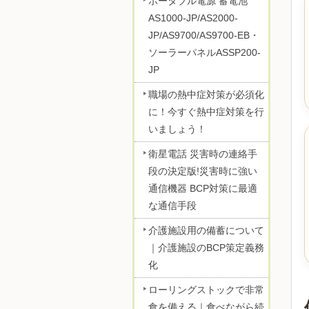
ポータブル電源 蓄電池
AS1000-JP/AS2000-
JP/AS9700/AS9700-EB・
ソーラーパネルASSP200-
JP
職場の熱中症対策が必須化
に！今すぐ熱中症対策を行
いましょう！
衛星電話 災害時の連絡手
段の決定版!災害時に強い
通信機器 BCP対策に最適
な通信手段
介護施設用の備蓄について
｜介護施設のBCP策定義務
化
ローリングストックで非常
食を備える｜食べながら続