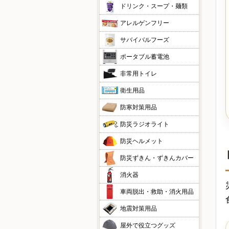
ドリンク・スープ・麺類
アレルゲンフリー
サバイバルフーズ
ポータブル蓄電池
非常用トイレ
衛生用品
防寒対策用品
防災ラジオライト
防災ヘルメット
防災ずきん・ずきんカバー
消火器
車両脱出・救助・消火用品
地震対策用品
屋外で役立つグッズ