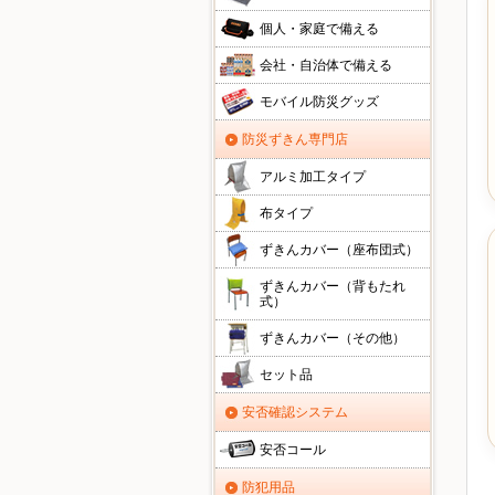
個人・家庭で備える
会社・自治体で備える
モバイル防災グッズ
防災ずきん専門店
アルミ加工タイプ
布タイプ
ずきんカバー（座布団式）
ずきんカバー（背もたれ
式）
ずきんカバー（その他）
セット品
安否確認システム
安否コール
防犯用品