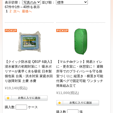
表示切替：
並び順：
67件中1件～40件を表示
1
2
次へ
最後へ
【クイック防水堤 QB1P 6袋入】
【マルチdeテント】簡易トイレ
浸水被害の初期対策に！ 吸水ポ
に・更衣室に・休憩室に！ 避難
リマーが素早く水を吸収 日本製
所等でのプライバシーを守る個
個包装 台風・洪水対策 家庭水回
室づくりに 縦置き・横置き可能
り故障対策 土嚢 水嚢
付属ペグで固定可能 ワンタッチ
簡単組み立て
¥19,140
(税込)
¥11,000
(税込)
購入数
ケース
購入数
張