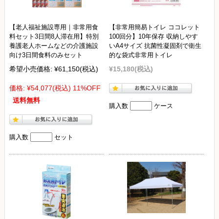
【老人福祉施設専用｜非常用食
【非常用簡易トイレ ココレット
料セット3日間8人滞在用】特別
100回分】10年保存 収納しやす
養護老人ホームなどの介護施設
いA4サイズ 抗菌性凝固剤で衛生
向け3日間食料のみセット
的な袋式非常用トイレ
希望小売価格:
¥61,150
(税込)
¥15,180
(税込)
価格:
¥54,077
(税込)
11%OFF
送料無料
購入数
ケース
購入数
セット