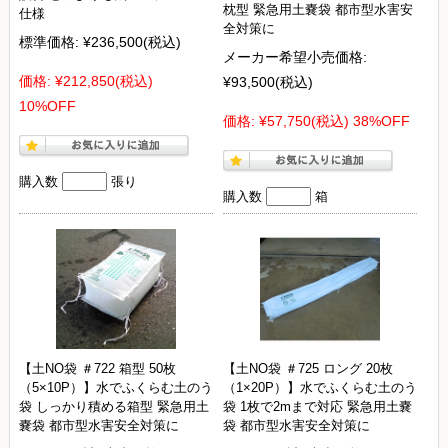
枕型 緊急用土嚢袋 都市型水害安
仕様
全対策に
標準価格:
¥236,500
(税込)
メーカー希望小売価格:
価格:
¥212,850
(税込)
¥93,500
(税込)
10%OFF
価格:
¥57,750
(税込)
38%OFF
購入数
張り
購入数
箱
【土NO袋 ＃722 箱型 50枚
【土NO袋 ＃725 ロング 20枚
（5×10P）】水でふくらむ土のう
（1×20P）】水でふくらむ土のう
袋 しっかり積める箱型 緊急用土
袋 1枚で2mまで対応 緊急用土嚢
嚢袋 都市型水害安全対策に
袋 都市型水害安全対策に