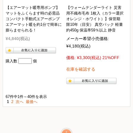
【エアーマット暖専用ポンプ】
【ウォームテンダーライト 災害
マットをふくらます時の必需品
用不織布毛布 1枚入（カラー選択
コンパクト手動式エアーポンプ
オレンジ・ホワイト）】保管期
エアーマット暖を約1分で簡単に
限10年（目安） 真空パック 軽量
膨らませられる！
約450g 保温率59％以上 静音
¥4,840
(税込)
メーカー希望小売価格:
¥4,180
(税込)
価格:
¥3,300
(税込)
21%OFF
購入数
個
在庫を確認する
67件中1件～40件を表示
1
2
次へ
最後へ