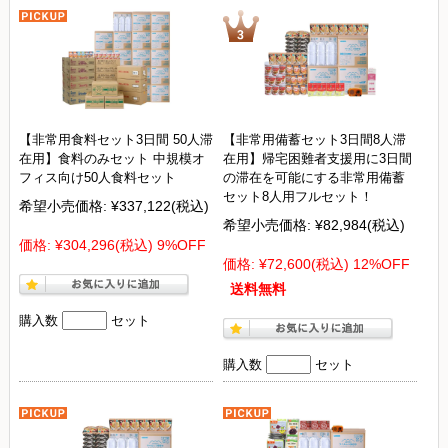
【非常用食料セット3日間 50人滞
【非常用備蓄セット3日間8人滞
在用】食料のみセット 中規模オ
在用】帰宅困難者支援用に3日間
フィス向け50人食料セット
の滞在を可能にする非常用備蓄
セット8人用フルセット！
希望小売価格:
¥337,122
(税込)
希望小売価格:
¥82,984
(税込)
価格:
¥304,296
(税込)
9%OFF
価格:
¥72,600
(税込)
12%OFF
送料無料
購入数
セット
購入数
セット