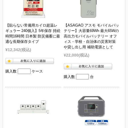
【貼らない常備用カイロ超温レ
【ASAGAO アスモ モバイルバッ
ギュラー 240個入】5年保存 持続
テリー】大容量69Wh 最大65Wの
時間16時間 日本製 防災備蓄に最
高出力モバイルバッテリー オフ
適な長期保存タイプ
ィス・学校・自治体の災害対策
や貸し出し用 補助電源として
¥12,342
(税込)
¥22,000
(税込)
購入数
ケース
購入数
台