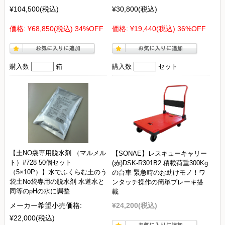
¥104,500
(税込)
¥30,800
(税込)
価格:
¥68,850
(税込)
34%OFF
価格:
¥19,440
(税込)
36%OFF
購入数
箱
購入数
セット
【土NO袋専用脱水剤 （マルメル
【SONAE】レスキューキャリー
ト）#728 50個セット
(赤)DSK-R301B2 積載荷重300Kg
（5×10P）】水でふくらむ土のう
の台車 緊急時のお助けモノ！ワ
袋土No袋専用の脱水剤 水道水と
ンタッチ操作の簡単ブレーキ搭
同等のpHの水に調整
載
メーカー希望小売価格:
¥24,200
(税込)
¥22,000
(税込)