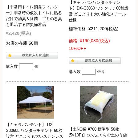
【キャラバンワンタッチテン
【非常用トイレ消臭フィルタ
ト】DX-C3060 ワンタッチ60秒設
ー】非常時の仮設トイレに貼る
営 どこよりも太い強化スチール
だけで消臭＆除菌 ゴミの悪臭
仕様
も退治する防災備蓄品
標準価格:
¥211,200
(税込)
¥2,420
(税込)
価格:
¥190,080
(税込)
お店の在庫 50個
10%OFF
購入数
個
購入数
張り
【キャラバンテント】 DX-
【土NO袋 #700 標準型 50枚
S3060L ワンタッチテント 60秒
(5×10P)】水でふくらむ土のう袋
設営 どこよりも太いステンレス