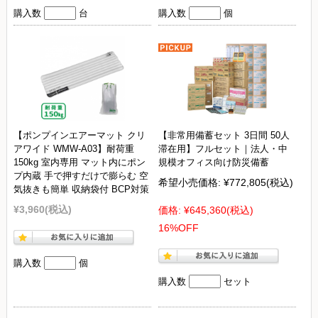
購入数
台
購入数
個
【ポンプインエアーマット クリ
【非常用備蓄セット 3日間 50人
アワイド WMW-A03】耐荷重
滞在用】フルセット｜法人・中
150kg 室内専用 マット内にポン
規模オフィス向け防災備蓄
プ内蔵 手で押すだけで膨らむ 空
希望小売価格:
¥772,805
(税込)
気抜きも簡単 収納袋付 BCP対策
¥3,960
(税込)
価格:
¥645,360
(税込)
16%OFF
購入数
個
購入数
セット