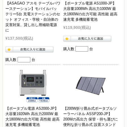
【ASAGAO アスモ テーブルパワ
【ポータブル電源 AS1000-JP】
ーステーション】モバイルバッ
大容量1008Wh 高出力1000W 最
テリー5台 充電ステーションのセ
大1800Wの出力可能 高性能 超高
ット オフィス・学校・自治体の
速充電 多機能蓄電池
災害対策、貸し出し用補助電源
¥119,900
(税込)
に
¥137,500
(税込)
購入数
台
購入数
台
【ポータブル電源 AS2000-JP】
【200W折り畳み式ポータブルソ
大容量1920Wh 高出力2000W 最
ーラーパネル ASSP200-JP】
大1800Wの出力可能 高性能 超高
200Wの高出力 保管・持ち運びに
速充電 多機能蓄電池
便利な折り畳み式 設置スタンド