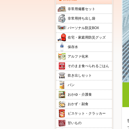
非常用備蓄セット
非常用持ち出し袋
パーソナル防災BOX
在宅・家庭用防災グッズ
保存水
アルファ化米
そのまま食べられるごはん
炊き出しセット
パン
おかゆ・介護食
おかず・副食
ビスケット・クラッカー
甘いもの