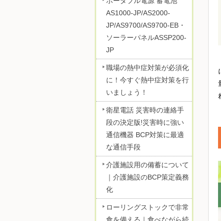
ポータブル電源 蓄電池
AS1000-JP/AS2000-
JP/AS9700/AS9700-EB・
ソーラーパネルASSP200-
JP
職場の熱中症対策が必須化
に！今すぐ熱中症対策を行
いましょう！
衛星電話 災害時の連絡手
段の決定版!災害時に強い
通信機器 BCP対策に最適
な通信手段
介護施設用の備蓄について
｜介護施設のBCP策定義務
化
ローリングストックで非常
食を備える｜食べながら続