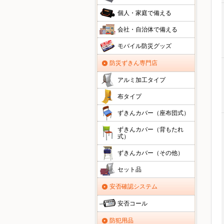
個人・家庭で備える
会社・自治体で備える
モバイル防災グッズ
防災ずきん専門店
アルミ加工タイプ
布タイプ
ずきんカバー（座布団式）
ずきんカバー（背もたれ
式）
ずきんカバー（その他）
セット品
安否確認システム
安否コール
防犯用品