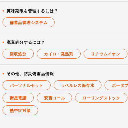
賞味期限を管理するには？
備蓄品管理システム
廃棄処分するには？
回収処分
カイロ・発熱剤
リチウムイオン
その他、防災備蓄品情報
パーソナルセット
ラベルレス保存水
ポータ
衛星電話
安否コール
ローリングストック
熱中症対策