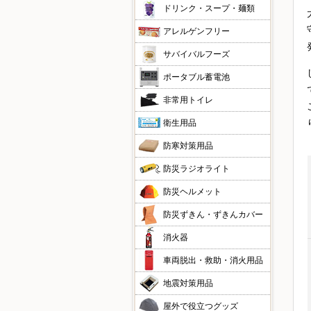
ドリンク・スープ・麺類
アレルゲンフリー
サバイバルフーズ
ポータブル蓄電池
非常用トイレ
衛生用品
防寒対策用品
防災ラジオライト
防災ヘルメット
防災ずきん・ずきんカバー
消火器
車両脱出・救助・消火用品
地震対策用品
屋外で役立つグッズ