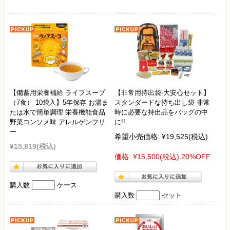
【備蓄用栄養補給 ライフスープ
【非常用持出袋-大安心セット】
（7食） 10袋入】5年保存 お湯ま
スタンダードな持ち出し袋 非常
たは水で簡単調理 栄養機能食品
時に必要な持出品をバッグの中
野菜コンソメ味 アレルゲンフリ
に!!
ー
希望小売価格:
¥19,525
(税込)
¥15,819
(税込)
価格:
¥15,500
(税込)
20%OFF
購入数
ケース
購入数
セット