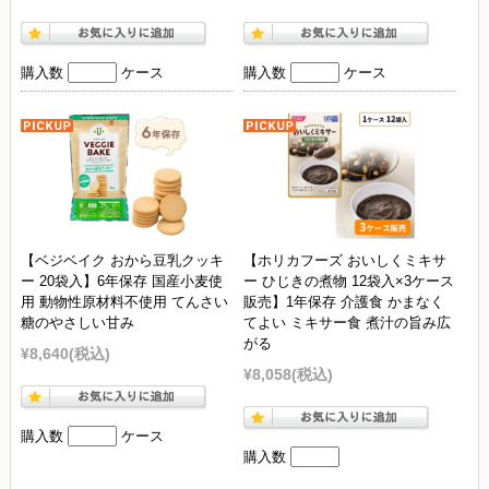
購入数
ケース
購入数
ケース
【ベジベイク おから豆乳クッキ
【ホリカフーズ おいしくミキサ
ー 20袋入】6年保存 国産小麦使
ー ひじきの煮物 12袋入×3ケース
用 動物性原材料不使用 てんさい
販売】1年保存 介護食 かまなく
糖のやさしい甘み
てよい ミキサー食 煮汁の旨み広
がる
¥8,640
(税込)
¥8,058
(税込)
購入数
ケース
購入数