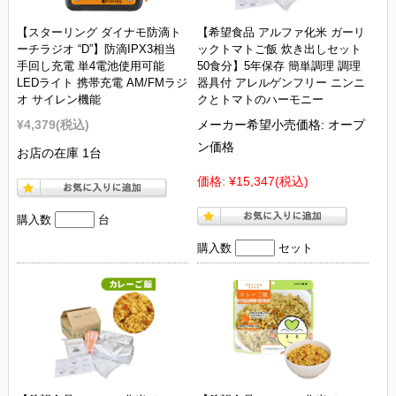
【スターリング ダイナモ防滴ト
【希望食品 アルファ化米 ガーリ
ーチラジオ “D”】防滴IPX3相当
ックトマトご飯 炊き出しセット
手回し充電 単4電池使用可能
50食分】5年保存 簡単調理 調理
LEDライト 携帯充電 AM/FMラジ
器具付 アレルゲンフリー ニンニ
オ サイレン機能
クとトマトのハーモニー
¥4,379
(税込)
メーカー希望小売価格:
オープ
ン価格
お店の在庫 1台
価格:
¥15,347
(税込)
購入数
台
購入数
セット