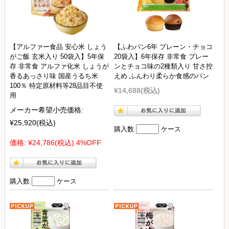
【アルファー食品 安心米 しょう
【ふわパン6年 プレーン・チョコ
がご飯 玄米入り 50袋入】5年保
20袋入】6年保存 非常食 プレー
存 非常食 アルファ化米 しょうが
ンとチョコ味の2種類入り 甘さ控
香るあっさり味 国産うるち米
えめ ふんわり柔らか食感のパン
100％ 特定原材料等28品目不使
¥14,688
(税込)
用
メーカー希望小売価格:
¥25,920
(税込)
購入数
ケース
価格:
¥24,786
(税込)
4%OFF
購入数
ケース