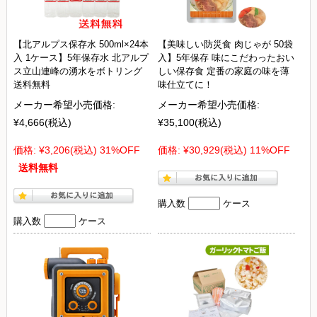
【北アルプス保存水 500ml×24本
【美味しい防災食 肉じゃが 50袋
入 1ケース】5年保存水 北アルプ
入】5年保存 味にこだわったおい
ス立山連峰の湧水をボトリング
しい保存食 定番の家庭の味を薄
送料無料
味仕立てに！
メーカー希望小売価格:
メーカー希望小売価格:
¥4,666
(税込)
¥35,100
(税込)
価格:
¥3,206
(税込)
31%OFF
価格:
¥30,929
(税込)
11%OFF
送料無料
購入数
ケース
購入数
ケース