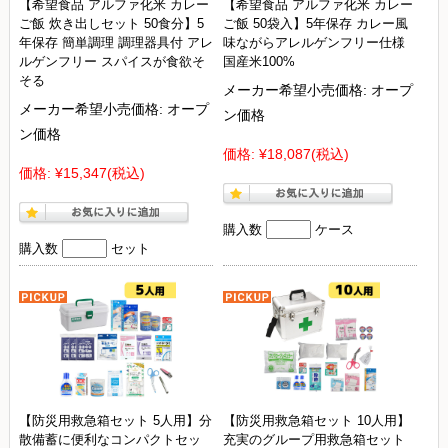
【希望食品 アルファ化米 カレー
【希望食品 アルファ化米 カレー
ご飯 炊き出しセット 50食分】5
ご飯 50袋入】5年保存 カレー風
年保存 簡単調理 調理器具付 アレ
味ながらアレルゲンフリー仕様
ルゲンフリー スパイスが食欲そ
国産米100%
そる
メーカー希望小売価格:
オープ
メーカー希望小売価格:
オープ
ン価格
ン価格
価格:
¥18,087
(税込)
価格:
¥15,347
(税込)
購入数
ケース
購入数
セット
【防災用救急箱セット 5人用】分
【防災用救急箱セット 10人用】
散備蓄に便利なコンパクトセッ
充実のグループ用救急箱セット