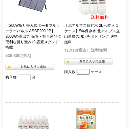
【200W折り畳み式ポータブルソ
【北アルプス保存水 2L×6本入 1
ーラーパネル ASSP200-JP】
ケース】5年保存水 北アルプス立
200Wの高出力 保管・持ち運びに
山連峰の湧水をボトリング 送料
便利な折り畳み式 設置スタンド
無料
搭載
¥1,918
(税込)
送料無料
¥39,600
(税込)
購入数
ケース
購入数
台