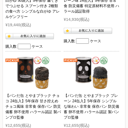
白がゆ 50袋入】5年保存 歯ぐき
レーン味 24缶入】5年保存 非常
でつぶせる スプーン付き 2種類
食 防災備蓄 特定原材料不使用 ハ
の食べ方 シンプルな白がゆ アレ
ラール認証取得
ルゲンフリー
¥14,930
(税込)
¥19,440
(税込)
購入数
ケース
購入数
ケース
【パンだ缶 とやまブラック チョ
【パンだ缶 とやまブラック プレ
コ 24缶入】5年保存 甘さ控えめ
ーン 24缶入】5年保存 シンプル
チョコ風味 非常食 保存パン 防災
な味わい 非常食 保存パン 防災備
備蓄 卵不使用 ハラール認証 製パ
蓄 卵不使用 ハラール認証 製パン
ンプロ監修
プロ監修
¥12,655
(税込)
¥12,655
(税込)