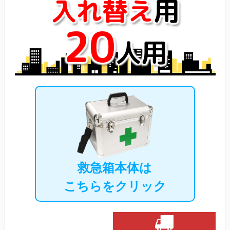
入れ替え
用
20
人用
救急箱本体は
こちらをクリック