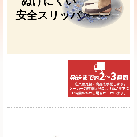
ぬげにくい
安全スリッパ