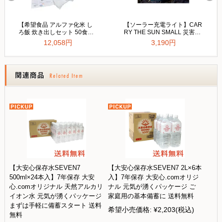
【大安心保存水SEVEN7
【大安心保存水SEVEN7 2L×6本
500ml×24本入】7年保存 大安
入】7年保存 大安心.comオリジ
心.comオリジナル 天然アルカリ
ナル 元気が湧くパッケージ ご
イオン水 元気が湧くパッケージ
家庭用の基本備蓄に 送料無料
まずは手軽に備蓄スタート 送料
希望小売価格:
¥2,203
(税込)
無料