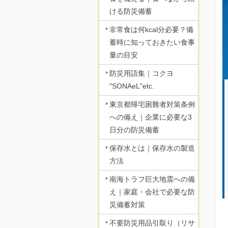
ける防災備蓄
非常食は何kcal分必要？備
蓄時に知っておきたい食事
量の目安
防災用語集｜コクヨ
"SONAeL"etc.
東京都帰宅困難者対策条例
への備え｜企業に必要な3
日分の防災備蓄
保存水とは｜保存水の製造
方法
南海トラフ巨大地震への備
え｜家庭・会社で必要な防
災備蓄対策
不要防災用品引取り（リサ