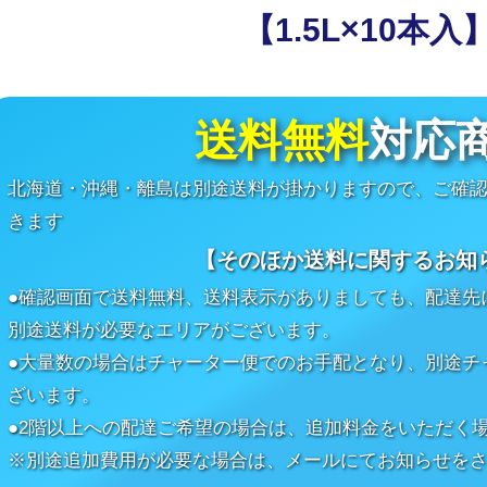
【1.5L×10本入
送料無料
対応
北海道・沖縄・離島は別途送料が掛かりますので、ご確
きます
【そのほか送料に関するお知
●確認画面で送料無料、送料表示がありましても、配達先
別途送料が必要なエリアがございます。
●大量数の場合はチャーター便でのお手配となり、別途チ
ざいます。
●2階以上への配達ご希望の場合は、追加料金をいただく
※別途追加費用が必要な場合は、メールにてお知らせを