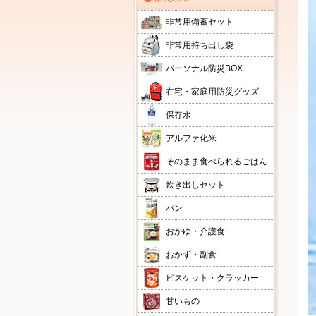
非常用備蓄セット
非常用持ち出し袋
パーソナル防災BOX
在宅・家庭用防災グッズ
保存水
アルファ化米
そのまま食べられるごはん
炊き出しセット
パン
おかゆ・介護食
おかず・副食
ビスケット・クラッカー
甘いもの