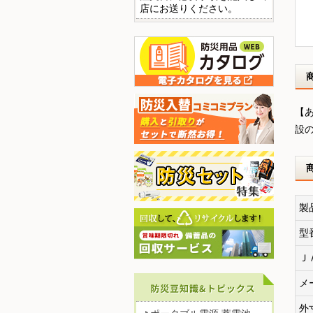
店にお送りください。
【あ
設
製
型
Ｊ
メ
外