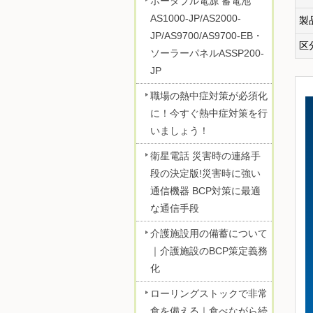
ポータブル電源 蓄電池
AS1000-JP/AS2000-
製
JP/AS9700/AS9700-EB・
区
ソーラーパネルASSP200-
JP
職場の熱中症対策が必須化
に！今すぐ熱中症対策を行
いましょう！
衛星電話 災害時の連絡手
段の決定版!災害時に強い
通信機器 BCP対策に最適
な通信手段
介護施設用の備蓄について
｜介護施設のBCP策定義務
化
ローリングストックで非常
食を備える｜食べながら続