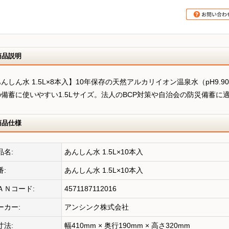
商品説明
んしん水 1.5L×8本入】10年保存の天然アルカリイオン温泉水（pH9.
の備蓄に使いやすい1.5Lサイズ。法人のBCP対策や自治会の防災備蓄に
商品仕様
品名:
あんしん水 1.5L×10本入
番:
あんしん水 1.5L×10本入
ＡＮコード:
4571187112016
ーカー:
アンシンク株式会社
寸法:
幅410mm × 奥行190mm × 高さ320mm