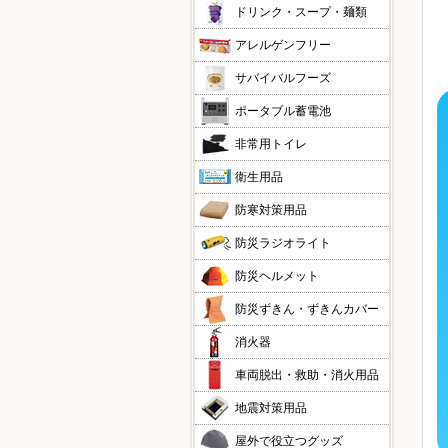
ドリンク・スープ・麺類
アレルゲンフリー
サバイバルフーズ
ポータブル蓄電池
非常用トイレ
衛生用品
防寒対策用品
防災ラジオライト
防災ヘルメット
防災ずきん・ずきんカバー
消火器
車両脱出・救助・消火用品
地震対策用品
屋外で役立つグッズ