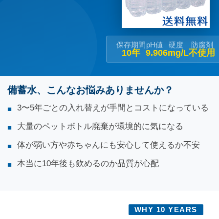
保存期間
pH値
硬度
防腐剤
10年
9.90
6mg/L
不使用
備蓄水、こんなお悩みありませんか？
3〜5年ごとの入れ替えが手間とコストになっている
大量のペットボトル廃棄が環境的に気になる
体が弱い方や赤ちゃんにも安心して使えるか不安
本当に10年後も飲めるのか品質が心配
WHY 10 YEARS