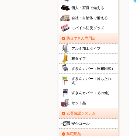
個人・家庭で備える
会社・自治体で備える
モバイル防災グッズ
防災ずきん専門店
アルミ加工タイプ
布タイプ
ずきんカバー（座布団式）
ずきんカバー（背もたれ
式）
ずきんカバー（その他）
セット品
安否確認システム
安否コール
防犯用品