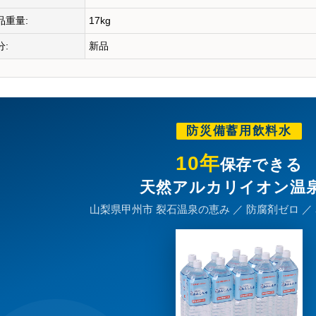
品重量:
17kg
分:
新品
防災備蓄用飲料水
10年
保存できる
天然アルカリイオン温
山梨県甲州市 裂石温泉の恵み ／ 防腐剤ゼロ ／