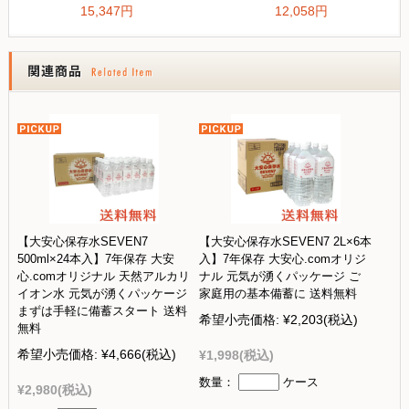
【大安心保存水SEVEN7
【大安心保存水SEVEN7 2L×6本
500ml×24本入】7年保存 大安
入】7年保存 大安心.comオリジ
心.comオリジナル 天然アルカリ
ナル 元気が湧くパッケージ ご
イオン水 元気が湧くパッケージ
家庭用の基本備蓄に 送料無料
まずは手軽に備蓄スタート 送料
希望小売価格:
¥2,203
(税込)
無料
希望小売価格:
¥4,666
(税込)
¥1,998
(税込)
数量：
ケース
¥2,980
(税込)