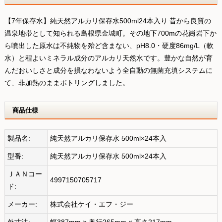
【7年保存水】純天然アルカリ保存水500ml24本入り 昔から良質の
温泉地帯として知られる島根県金城町。その地下700mの花崗岩下か
ら噴出した原水は不純物を殆ど含まない、pH8.0・硬度86mg/L（軟
水）と程よいミネラル成分のアルカリ天然水です。豊かな自然が育
んだおいしさと成分を損なわないよう全自動の無菌充填システムに
て、非加熱のままボトリングしました。
商品仕様
製品名:
純天然アルカリ保存水 500ml×24本入
型番:
純天然アルカリ保存水 500ml×24本入
ＪＡＮコー
4997150705717
ド:
メーカー:
株式会社ケイ・エフ・ジー