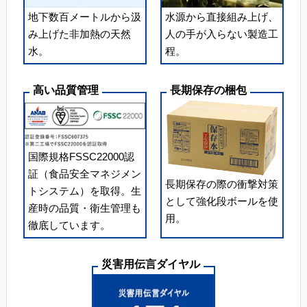
地下数百メートルから汲
水源から直接組み上げ、
み上げた非加熱の天然
人の手が入らない製造工
水。
程。
高い品質管理
長期保存の梱包
国際規格FSSC22000認
証（食品安全マネジメン
長期保存の際の衝撃対策
トシステム）を取得。生
として強化段ボールを使
産時の品質・衛生管理も
用。
徹底しています。
災害用伝言ダイヤル