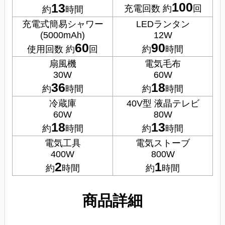
100
13
充電回数 約
回
約
時間
充電式簡易シャワー
LEDランタン
(5000mAh)
12W
60
90
使用回数 約
回
約
時間
扇風機
電気毛布
30W
60W
36
18
約
時間
約
時間
冷蔵庫
40V型 液晶テレビ
60W
80W
18
13
約
時間
約
時間
電気工具
電気ストーブ
400W
800W
2
1
約
時間
約
時間
商品詳細