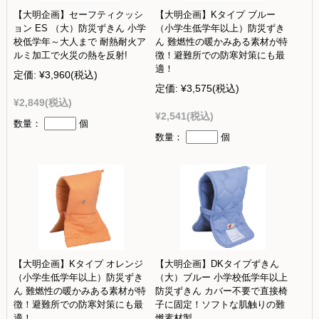
【大明企画】セーフティクッシ
【大明企画】Kタイプ ブルー
ョン ES （大）防災ずきん 小学
（小学生低学年以上）防災ずき
校低学年～大人まで 耐熱耐火ア
ん 難燃性の暖かみある素材が特
ルミ加工で火災の熱を反射!
徴！避難所での防寒対策にも最
適！
定価:
¥3,960
(税込)
定価:
¥3,575
(税込)
¥2,849
(税込)
¥2,541
(税込)
数量：
個
数量：
個
【大明企画】Kタイプ オレンジ
【大明企画】DKタイプずきん
（小学生低学年以上）防災ずき
（大）ブルー 小学校低学年以上
ん 難燃性の暖かみある素材が特
防災ずきん カバー不要で直接椅
徴！避難所での防寒対策にも最
子に固定！ソフトな肌触りの難
適！
燃素材製