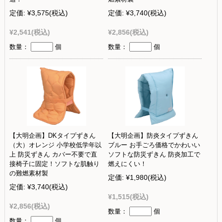
定価:
¥3,575
(税込)
定価:
¥3,740
(税込)
¥2,541
(税込)
¥2,856
(税込)
数量：
個
数量：
個
【大明企画】DKタイプずきん
【大明企画】防炎タイプずきん
（大）オレンジ 小学校低学年以
ブルー お手ごろ価格でかわいい
上 防災ずきん カバー不要で直
ソフトな防災ずきん 防炎加工で
接椅子に固定！ソフトな肌触り
燃えにくい！
の難燃素材製
定価:
¥1,980
(税込)
定価:
¥3,740
(税込)
¥1,515
(税込)
¥2,856
(税込)
数量：
個
数量：
個