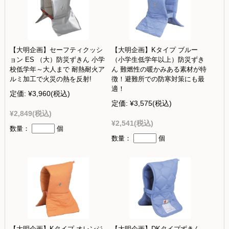
【大明企画】セーフティクッシ
【大明企画】Kタイプ ブルー
ョン ES （大）防災ずきん 小学
（小学生低学年以上）防災ずき
校低学年～大人まで 耐熱耐火ア
ん 難燃性の暖かみある素材が特
ルミ加工で火災の熱を反射!
徴！避難所での防寒対策にも最
適！
定価:
¥3,960
(税込)
定価:
¥3,575
(税込)
¥2,849
(税込)
¥2,541
(税込)
数量：
個
数量：
個
【大明企画】Kタイプ オレンジ
【大明企画】DKタイプずきん