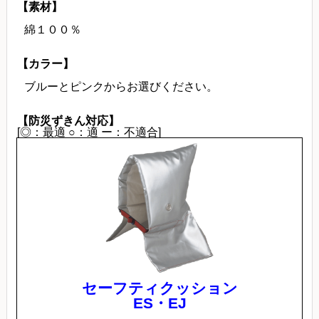
【素材】
綿１００％
【カラー】
ブルーとピンクからお選びください。
【防災ずきん対応】
[◎：最適 ○：適 ー：不適合]
セーフティクッション
ES・EJ