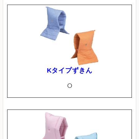
Kタイプずきん
○