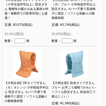
（小学生低学年以上）防災ずき
（大）ブルー 小学校低学年以上
ん 難燃性の暖かみある素材が特
防災ずきん カバー不要で直接椅
徴！避難所での防寒対策にも最
子に固定！ソフトな肌触りの難
適！
燃素材製
定価:
¥3,575
(税込)
定価:
¥3,740
(税込)
¥2,541
(税込)
¥2,856
(税込)
数量：
個
数量：
個
【大明企画】DKタイプずきん
【大明企画】防炎タイプずきん
（大）オレンジ 小学校低学年以
ブルー お手ごろ価格でかわいい
上 防災ずきん カバー不要で直
ソフトな防災ずきん 防炎加工で
接椅子に固定！ソフトな肌触り
燃えにくい！
の難燃素材製
定価:
¥1,980
(税込)