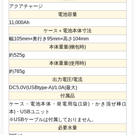
アクアチャージ
電池容量
11,000Ah
ケース＋電池本体寸法
幅105mm×奥行き95mm×高さ104mm
本体重量(梱包時)
約525g
本体重量(使用時)
約765g
出力電圧/電流
DC5.0V(USBtype-A)/1.0A(最大)
付属品
ケース・電池本体・発電用塩(1袋)・かき混ぜ棒(1
本)・USBユニット
※USBケーブルは付属しておりません。
必要水量