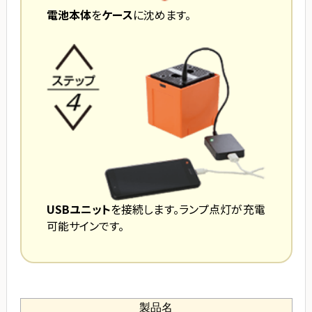
電池本体
を
ケース
に沈めます。
USBユニット
を接続します。ランプ点灯が充電
可能サインです。
製品名