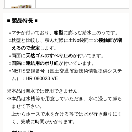
■ 製品特長 ■
マチが付いており、
箱型
に膨らむ給水土のうです。
枕型と比較し、積んだ際に土No袋同士の
接触面が増
えるので安定
します。
両面に
天然ゴムのすべり止め
が付いてます。
四隅に
連結用のポリ紐
が付いています。
NETIS登録番号（国土交通省新技術情報提供システ
ム）：HR-080023-VE
本品は海水では使用できません。
本品は水槽等を用意していただき、水に浸して膨ら
ませて下さい。
上からホースで水をかける等では水が行き渡りにく
く、完成に時間がかかります。