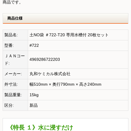
商品です。
商品仕様
製品名:
土NO袋 ＃722-T20 専用水槽付 20枚セット
型番:
#722
ＪＡＮコー
4969286722203
ド:
メーカー:
丸和ケミカル株式会社
外寸法:
幅510mm × 奥行790mm × 高さ240mm
製品重量:
15kg
区分:
新品
《特長 １》水に浸すだけ