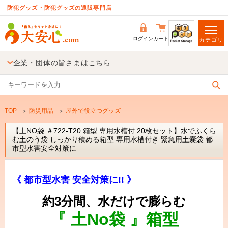
防犯グッズ・防犯グッズの通販専門店
ログイン
カート
カテゴリ
企業・団体の皆さまはこちら
TOP
防災用品
屋外で役立つグッズ
【土NO袋 ＃722-T20 箱型 専用水槽付 20枚セット】水でふくら
む土のう袋 しっかり積める箱型 専用水槽付き 緊急用土嚢袋 都
市型水害安全対策に
《 都市型水害 安全対策に!! 》
約3分間、水だけで膨らむ
『 土No袋 』箱型