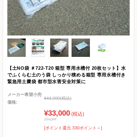
【土NO袋 ＃722-T20 箱型 専用水槽付 20枚セット】水
でふくらむ土のう袋 しっかり積める箱型 専用水槽付き
緊急用土嚢袋 都市型水害安全対策に
メーカー希望小売
¥44,000
(税込)
価格:
¥33,000
(税込)
25%OFF
[ポイント還元 330ポイント～]