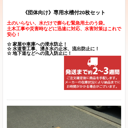
《団体向け》専用水槽付20枚セット
土のいらない、水だけで膨らむ緊急用土のう袋。
土木工事や災害時などに迅速に対応、水害対策はこれで
安心！
☆ 家屋や車庫への浸水防止！
☆ 水道菅工事、湧き水の止水、流出防止に！
☆ 地下道などへの流入防止に！