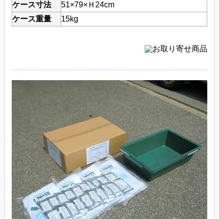
ケース寸法
51×79×Ｈ24cm
ケース重量
15kg