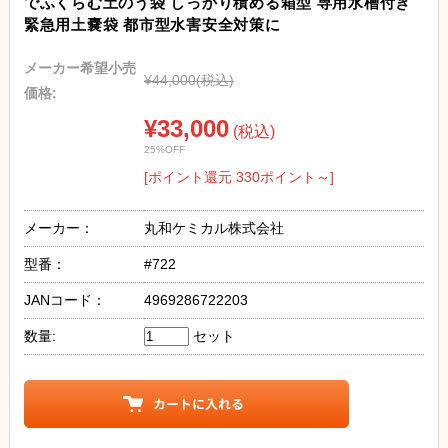
でふくらむ土のう袋 しっかり積める箱型 専用水槽付き
緊急用土嚢袋 都市型水害安全対策に
メーカー希望小売
¥44,000
(税込)
価格:
¥33,000
(税込)
25%OFF
[ポイント還元 330ポイント～]
メーカー：
丸和ケミカル株式会社
型番：
#722
JANコード：
4969286722203
数量:
セット