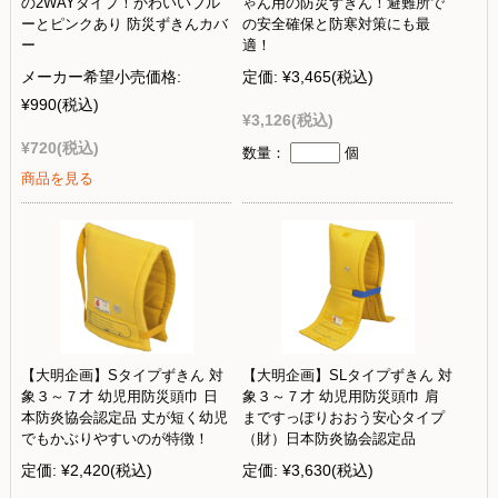
の2WAYタイプ！かわいいブル
ゃん用の防災ずきん！避難所で
ーとピンクあり 防災ずきんカバ
の安全確保と防寒対策にも最
ー
適！
メーカー希望小売価格:
定価:
¥3,465
(税込)
¥990
(税込)
¥3,126
(税込)
¥720
(税込)
数量：
個
商品を見る
【大明企画】Sタイプずきん 対
【大明企画】SLタイプずきん 対
象３～７才 幼児用防災頭巾 日
象３～７才 幼児用防災頭巾 肩
本防炎協会認定品 丈が短く幼児
まですっぽりおおう安心タイプ
でもかぶりやすいのが特徴！
（財）日本防炎協会認定品
定価:
¥2,420
(税込)
定価:
¥3,630
(税込)