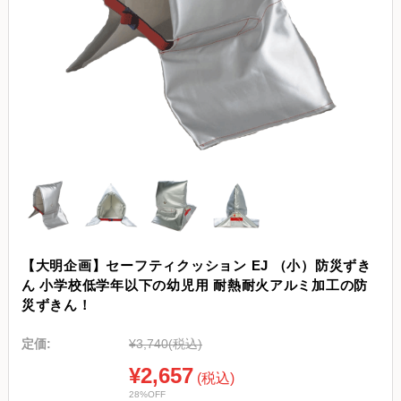
【大明企画】セーフティクッション EJ （小）防災ずき
ん 小学校低学年以下の幼児用 耐熱耐火アルミ加工の防
災ずきん！
定価:
¥3,740
(税込)
¥2,657
(税込)
28%OFF