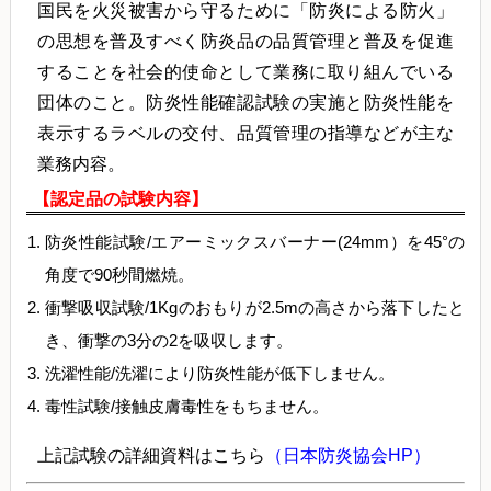
国民を火災被害から守るために「防炎による防火」
の思想を普及すべく防炎品の品質管理と普及を促進
することを社会的使命として業務に取り組んでいる
団体のこと。防炎性能確認試験の実施と防炎性能を
表示するラベルの交付、品質管理の指導などが主な
業務内容。
【認定品の試験内容】
防炎性能試験/エアーミックスバーナー(24mm）を45°の
角度で90秒間燃焼。
衝撃吸収試験/1Kgのおもりが2.5mの高さから落下したと
き、衝撃の3分の2を吸収します。
洗濯性能/洗濯により防炎性能が低下しません。
毒性試験/接触皮膚毒性をもちません。
上記試験の詳細資料はこちら
（日本防炎協会HP）