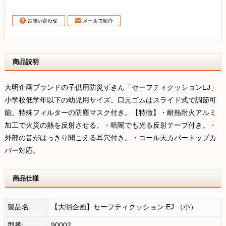
商品説明
大明企画ブランドの子供用防災ずきん「セーフティクッションEJ」
小学校低学年以下の幼児用サイズ。口元ゴムはスライド式で調節可
能。特殊フィルターの防塵マスク付き。【特徴】・耐熱耐火アルミ
加工で火災の熱を反射させる。・暗闇でも光る反射テープ付き。・
外部の音がはっきり聞こえる耳穴付き。・コール天カバートップカ
バー対応。
商品仕様
製品名:
【大明企画】セーフティクッション EJ （小）
型番:
90002