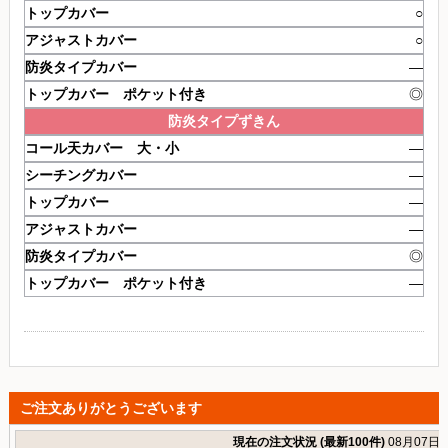
○
○
―
◎
防炎タイプずきん
―
―
―
―
◎
―
ご注文ありがとうございます