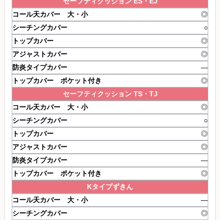
セーフティ
クッション
ES・EJ
◎
○
◎
◎
―
◎
セーフティ
クッション
TS・TJ
◎
○
◎
◎
―
◎
Kタイプずきん
―
◎