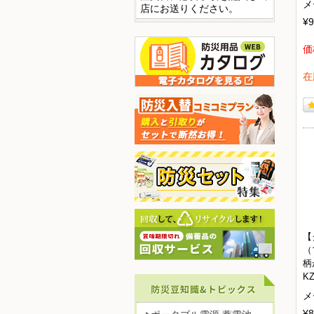
メ
店にお送りください。
¥9
価
在
【
（
柄
KZ
メ
¥8