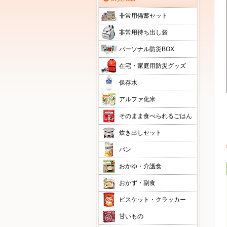
非常用備蓄セット
非常用持ち出し袋
パーソナル防災BOX
在宅・家庭用防災グッズ
保存水
アルファ化米
そのまま食べられるごはん
炊き出しセット
パン
おかゆ・介護食
おかず・副食
ビスケット・クラッカー
甘いもの