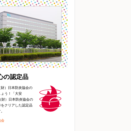
心の認定品
（財）日本防炎協会の
しょう！「大安
、（財）日本防炎協会の
準をクリアした認定品
す。
協会