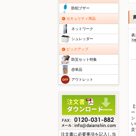
防犯ブザー
セキュリティ用品
ネットワーク
表
シュレッダー
7
ピックアップ
防災セット特集
@単品
アウトレット
【
ー
シ
い
災
注文書に必要事項を記入し当