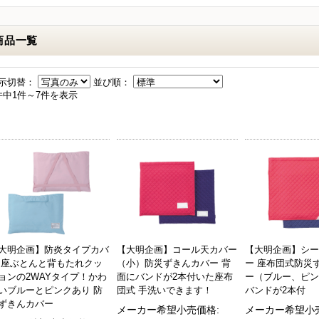
商品一覧
示切替：
並び順：
件中1件～7件を表示
大明企画】防炎タイプカバ
【大明企画】コール天カバー
【大明企画】シー
 座ぶとんと背もたれクッ
（小）防災ずきんカバー 背
ー 座布団式防災
ョンの2WAYタイプ！かわ
面にバンドが2本付いた座布
ー（ブルー、ピン
いブルーとピンクあり 防
団式 手洗いできます！
バンドが2本付
ずきんカバー
メーカー希望小売価格:
メーカー希望小