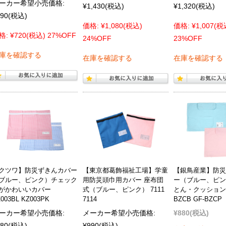
ーカー希望小売価格:
¥1,430
(税込)
¥1,320
(税込)
90
(税込)
価格:
¥1,080
(税込)
価格:
¥1,007
(税
格:
¥720
(税込)
27%OFF
24%OFF
23%OFF
庫を確認する
在庫を確認する
在庫を確認する
クツワ】防災ずきんカバー
【東京都葛飾福祉工場】学童
【銀鳥産業】防災
ブルー、ピンク）チェック
用防災頭巾用カバー 座布団
ー（ブルー、ピン
がかわいいカバー
式（ブルー、ピンク） 7111
とん・クッション兼
003BL KZ003PK
7114
BZCB GF-BZCP
ーカー希望小売価格:
メーカー希望小売価格:
¥880
(税込)
80
(税込)
¥990
(税込)