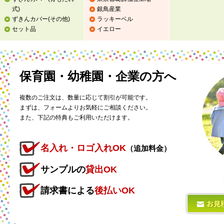
式)
銀鳥産業
ずきんカバー
(その他)
ラッキーベル
セット品
イエロー
保育園・幼稚園・企業の方へ
複数のご注文は、数量に応じて割引が可能です。
まずは、フォームよりお気軽にご相談ください。
また、下記の特典もご利用いただけます。
名入れ・ロゴ入れOK
（追加料金）
サンプルの
貸出OK
請求書による
後払いOK