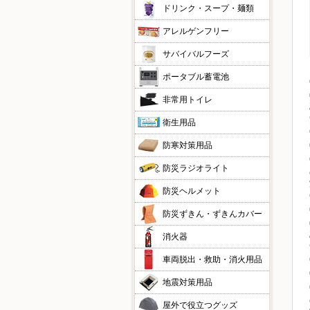
ドリンク・スープ・麺類
アレルゲンフリー
サバイバルフーズ
ポータブル蓄電池
非常用トイレ
衛生用品
防寒対策用品
防災ラジオライト
防災ヘルメット
防災ずきん・ずきんカバー
消火器
車両脱出・救助・消火用品
地震対策用品
屋外で役立つグッズ