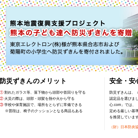
防災ずきんのメリット
安全・安
①
割れたガラス等、落下物から頭部や首回りを守る
防災ずきんは、
②
火災の際は、頭部・頭髪を熱や火から守る
認定品を選びま
③
学校や保育施設で、場所をとらずに常備できる
心.com」では
※普段は、椅子のクッションとなる商品もある
定める厳しい基
を推奨していま
（財）日本防炎