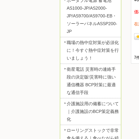
ポータブル電源 蓄電池
AS1000-JP/AS2000-
価
JP/AS9700/AS9700-EB・
ソーラーパネルASSP200-
在
JP
職場の熱中症対策が必須化
に！今すぐ熱中症対策を行
7
いましょう！
衛星電話 災害時の連絡手
段の決定版!災害時に強い
通信機器 BCP対策に最適
な通信手段
介護施設用の備蓄について
｜介護施設のBCP策定義務
化
ローリングストックで非常
食を備える｜食べながら続