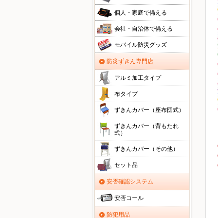
個人・家庭で備える
会社・自治体で備える
モバイル防災グッズ
防災ずきん専門店
アルミ加工タイプ
布タイプ
ずきんカバー（座布団式）
ずきんカバー（背もたれ
式）
ずきんカバー（その他）
セット品
安否確認システム
安否コール
防犯用品