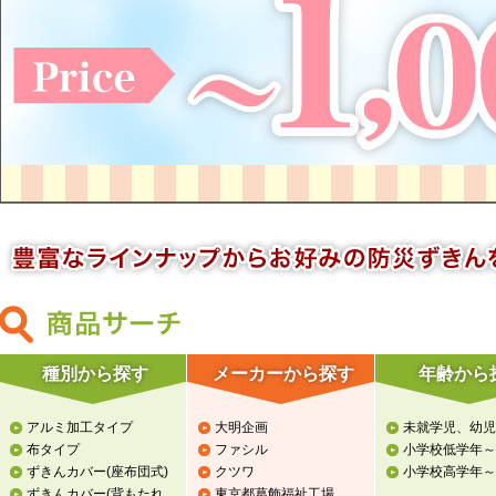
種別から探す
メーカーから探す
年齢から
アルミ加工タイプ
大明企画
未就学児、幼児
布タイプ
ファシル
小学校低学年～
ずきんカバー
(座布団式)
クツワ
小学校高学年～
ずきんカバー
(背もたれ
東京都葛飾福祉工場