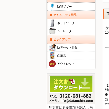
防犯ブザー
セキュリティ用品
ネットワーク
表
シュレッダー
1
ピックアップ
防災セット特集
@単品
アウトレット
【
対
巾
短
が
注文書に必要事項を記入し当