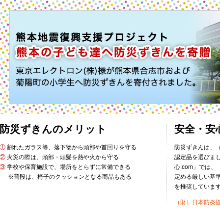
防災ずきんのメリット
安全・安
①
割れたガラス等、落下物から頭部や首回りを守る
防災ずきんは、
②
火災の際は、頭部・頭髪を熱や火から守る
認定品を選びま
③
学校や保育施設で、場所をとらずに常備できる
心.com」では
※普段は、椅子のクッションとなる商品もある
定める厳しい基
を推奨していま
（財）日本防炎