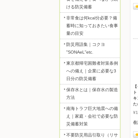
ける防災備蓄
非常食は何kcal分必要？備
蓄時に知っておきたい食事
量の目安
防災用語集｜コクヨ
"SONAeL"etc.
東京都帰宅困難者対策条例
への備え｜企業に必要な3
日分の防災備蓄
【
保存水とは｜保存水の製造
ト
方法
キ
た
南海トラフ巨大地震への備
¥1
え｜家庭・会社で必要な防
在
災備蓄対策
不要防災用品引取り（リサ