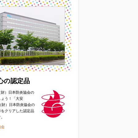
心の認定品
（財）日本防炎協会の
しょう！「大安
、（財）日本防炎協会の
準をクリアした認定品
す。
協会