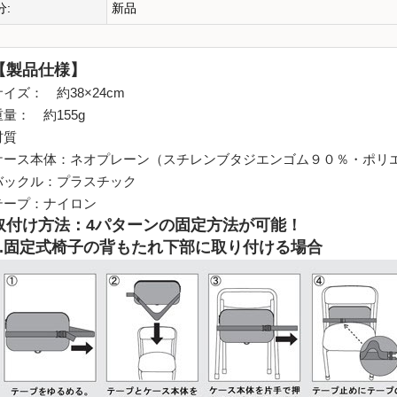
分:
新品
【製品仕様】
サイズ： 約38×24cm
重量： 約155g
材質
ケース本体：ネオプレーン（スチレンブタジエンゴム９０％・ポリ
バックル：プラスチック
テープ：ナイロン
取付け方法：4パターンの固定方法が可能！
1.固定式椅子の背もたれ下部に取り付ける場合