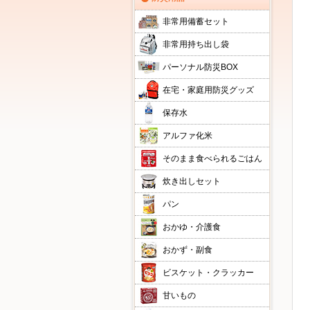
非常用備蓄セット
非常用持ち出し袋
パーソナル防災BOX
在宅・家庭用防災グッズ
保存水
アルファ化米
そのまま食べられるごはん
炊き出しセット
パン
おかゆ・介護食
おかず・副食
ビスケット・クラッカー
甘いもの