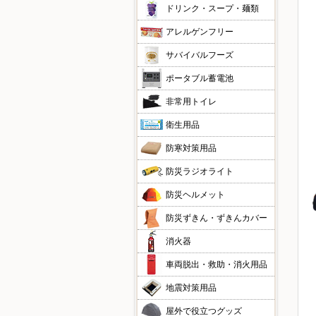
ドリンク・スープ・麺類
アレルゲンフリー
サバイバルフーズ
ポータブル蓄電池
非常用トイレ
衛生用品
防寒対策用品
防災ラジオライト
防災ヘルメット
防災ずきん・ずきんカバー
消火器
車両脱出・救助・消火用品
地震対策用品
屋外で役立つグッズ