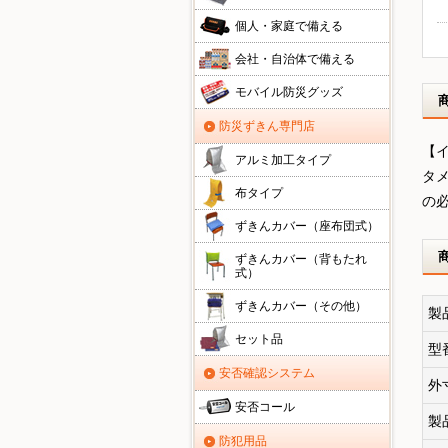
個人・家庭で備える
会社・自治体で備える
モバイル防災グッズ
防災ずきん専門店
【
アルミ加工タイプ
タ
布タイプ
の
ずきんカバー（座布団式）
ずきんカバー（背もたれ
式）
ずきんカバー（その他）
製
セット品
型
安否確認システム
外
安否コール
製
防犯用品