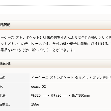
商品説明
イーケース ズキンポケット】従来の防災ずきんより安全性が高いという
メットズキン」の専用ケースです。学校の机や椅子に簡単に取り付ける
必需品をいつもそばに置いておくことができます。
商品仕様
品名:
イーケース ズキンポケット タタメットズキン専用
番:
ecase-02
寸法:
幅320mm × 奥行20mm × 高さ380mm
品重量:
155g