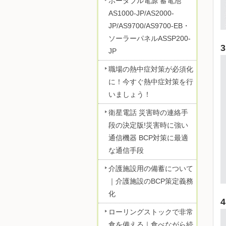
ポータブル電源 蓄電池
AS1000-JP/AS2000-
JP/AS9700/AS9700-EB・
ソーラーパネルASSP200-
JP
職場の熱中症対策が必須化
に！今すぐ熱中症対策を行
いましょう！
衛星電話 災害時の連絡手
段の決定版!災害時に強い
通信機器 BCP対策に最適
な通信手段
介護施設用の備蓄について
｜介護施設のBCP策定義務
化
ローリングストックで非常
食を備える｜食べながら続