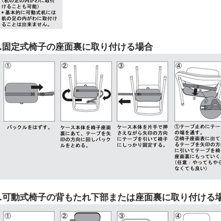
3.固定式椅子の座面裏に取り付ける場合
4.可動式椅子の背もたれ下部または座面裏に取り付ける