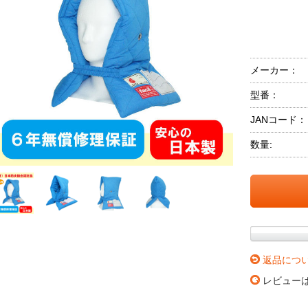
メーカー：
型番：
JANコード：
数量:
返品につ
レビュー