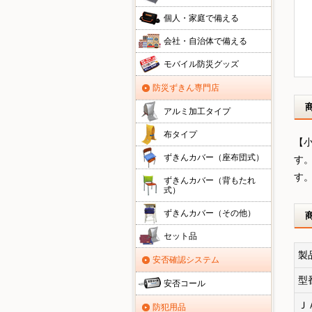
個人・家庭で備える
会社・自治体で備える
モバイル防災グッズ
防災ずきん専門店
アルミ加工タイプ
布タイプ
【
ずきんカバー（座布団式）
す
す
ずきんカバー（背もたれ
式）
ずきんカバー（その他）
セット品
製
安否確認システム
型
安否コール
Ｊ
防犯用品