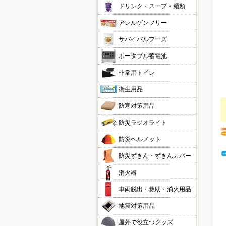
ドリンク・スープ・麺類
アレルゲンフリー
サバイバルフーズ
ポータブル蓄電池
非常用トイレ
衛生用品
防寒対策用品
防災ラジオライト
防災ヘルメット
防災ずきん・ずきんカバー
消火器
車両脱出・救助・消火用品
地震対策用品
屋外で役立つグッズ