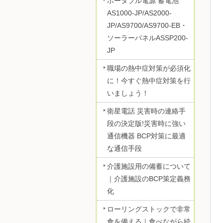
ポータブル電源 蓄電池
AS1000-JP/AS2000-
JP/AS9700/AS9700-EB・
ソーラーパネルASSP200-
JP
職場の熱中症対策が必須化
に！今すぐ熱中症対策を行
いましょう！
衛星電話 災害時の連絡手
段の決定版!災害時に強い
通信機器 BCP対策に最適
な通信手段
介護施設用の備蓄について
｜介護施設のBCP策定義務
化
ローリングストックで非常
食を備える｜食べながら続