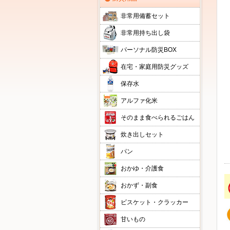
非常用備蓄セット
非常用持ち出し袋
パーソナル防災BOX
在宅・家庭用防災グッズ
保存水
アルファ化米
そのまま食べられるごはん
炊き出しセット
パン
おかゆ・介護食
おかず・副食
ビスケット・クラッカー
甘いもの