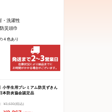
害・洗濯性
防災頭巾
の
４色あり
】小学生用プレミアム防災ずきん
日本防炎協会認定品
:
¥3,630
(税込)