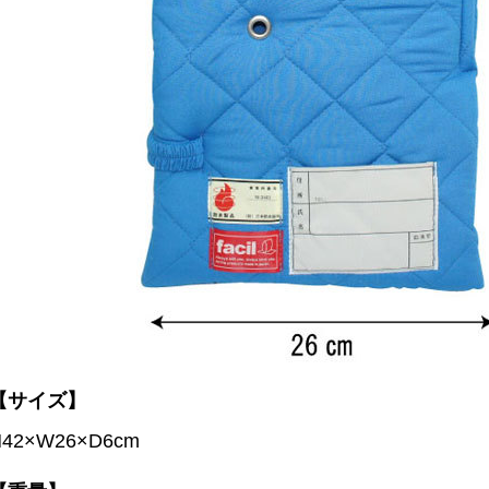
【サイズ】
H42×W26×D6cm