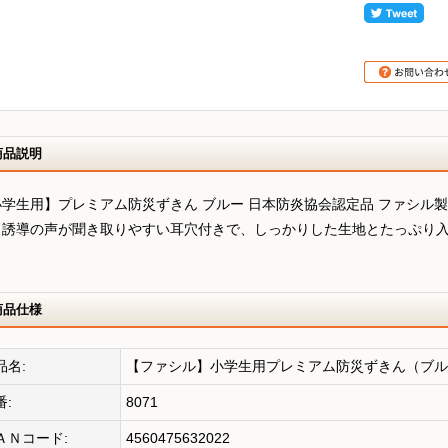
商品説明
小学生用】プレミアム防災ずきん ブルー 日本防炎協会認定品 ファシル
。誘導の声が聞き取りやすい耳穴付きで、しっかりした生地とたっぷり
。
商品仕様
品名:
【ファシル】小学生用プレミアム防災ずきん（ブル
番:
8071
ＡＮコード:
4560475632022