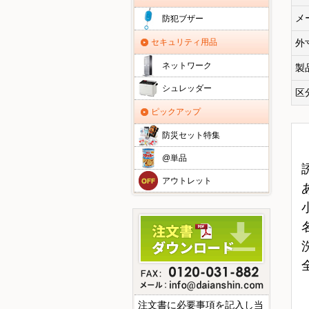
メ
防犯ブザー
外
セキュリティ用品
ネットワーク
製
シュレッダー
区
ピックアップ
防災セット特集
@単品
アウトレット
注文書に必要事項を記入し当