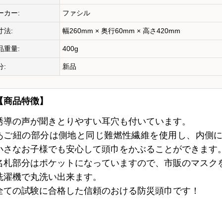
ーカー:
ファシル
寸法:
幅260mm × 奥行60mm × 高さ420mm
品重量:
400g
分:
新品
【商品特徴】
誘導の声が聞きとりやすい耳穴も付いています。
あご紐の部分は側地と同じ難燃性繊維を使用し、内側
小さなお子様でも安心して頭巾をかぶることができます
名札部分はポケットになっていますので、市販のマスク
洗濯機で丸洗い出来ます。
全ての試験に合格した信頼のおける防災頭巾です！