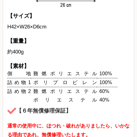
【サイズ】
H42×W26×D6cm
【重量】
約400g
【素材】
側地
難燃ポリエステル
100%
詰め物1
ポリプロピレン
100%
詰め物2
難燃ポリエステル
60%
ポリエステル
40%
【６年無償修理保証】
通常の使用中に、ほつれ・破れがありましたら、いかな
る理由であれ、無償修理いたします。