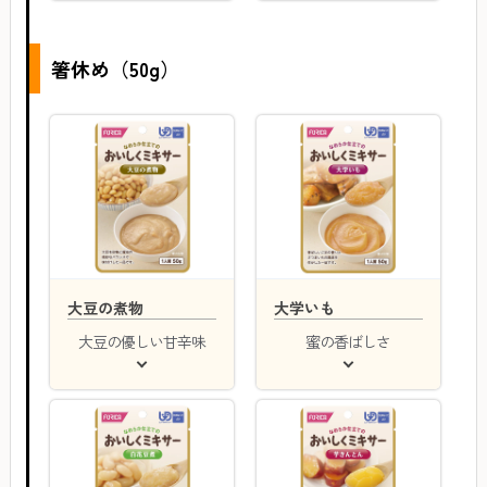
箸休め（50g）
大豆の煮物
大学いも
大豆の優しい甘辛味
蜜の香ばしさ