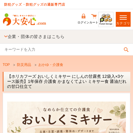
防犯グッズ・防犯グッズの通販専門店
ログイン
カート
カテゴリ
企業・団体の皆さまはこちら
TOP
防災用品
おかゆ・介護食
【ホリカフーズ おいしくミキサー にしんの甘露煮 12袋入×3ケ
ース販売】1年保存 介護食 かまなくてよい ミキサー食 醤油だれ
の甘口仕立て