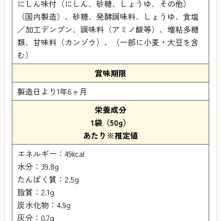
にしん味付（にしん、砂糖、しょうゆ、その他）
（国内製造）、砂糖、発酵調味料、しょうゆ、食塩
／加工デンプン、調味料（アミノ酸等）、増粘多糖
類、甘味料（カンゾウ）、（一部に小麦・大豆を含
む）
賞味期限
製造日より1年6ヶ月
栄養成分
1袋（50g）
あたり※推定値
エネルギー：49kcal
水分：39.8g
たんぱく質：2.5g
脂質：2.1g
炭水化物：4.9g
灰分：0.7g