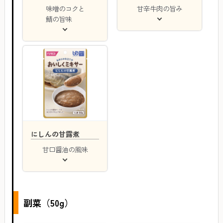
味噌のコクと
甘辛牛肉の旨み
鯖の旨味
にしんの甘露煮
甘口醤油の風味
副菜（50g）