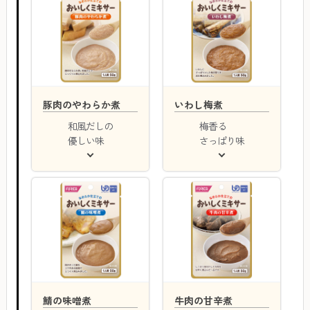
豚肉のやわらか煮
いわし梅煮
和風だしの
梅香る
優しい味
さっぱり味
鯖の味噌煮
牛肉の甘辛煮