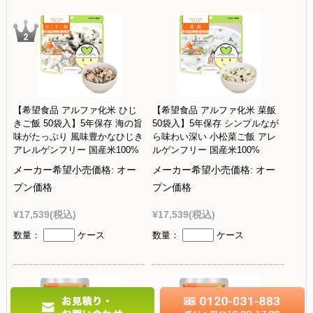
【希望食品 アルファ化米 ひじ
【希望食品 アルファ化米 菜飯
きご飯 50袋入】5年保存 海の旨
50袋入】5年保存 シンプルなが
味がたっぷり 風味豊かなひじき
ら味わい深い 小松菜ご飯 アレ
アレルゲンフリー 国産米100%
ルゲンフリー 国産米100%
メーカー希望小売価格:
オー
メーカー希望小売価格:
オー
プン価格
プン価格
¥17,539
(税込)
¥17,539
(税込)
数量：
ケース
数量：
ケース