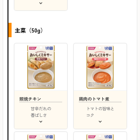
主菜（50g）
照焼チキン
鶏肉のトマト煮
甘辛だれの
トマトの旨味と
香ばしさ
コク