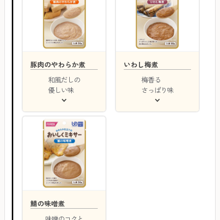
豚肉のやわらか煮
いわし梅煮
和風だしの
梅香る
優しい味
さっぱり味
鯖の味噌煮
味噌のコクと