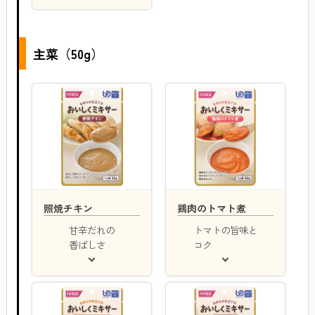
主菜（50g）
照焼チキン
鶏肉のトマト煮
甘辛だれの
トマトの旨味と
香ばしさ
コク