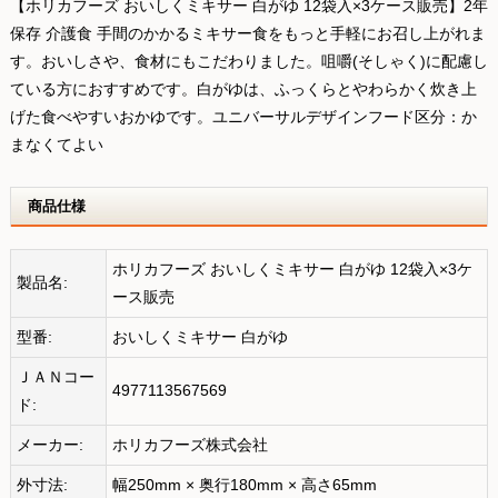
【ホリカフーズ おいしくミキサー 白がゆ 12袋入×3ケース販売】2年
保存 介護食 手間のかかるミキサー食をもっと手軽にお召し上がれま
す。おいしさや、食材にもこだわりました。咀嚼(そしゃく)に配慮し
ている方におすすめです。白がゆは、ふっくらとやわらかく炊き上
げた食べやすいおかゆです。ユニバーサルデザインフード区分：か
まなくてよい
商品仕様
ホリカフーズ おいしくミキサー 白がゆ 12袋入×3ケ
製品名:
ース販売
型番:
おいしくミキサー 白がゆ
ＪＡＮコー
4977113567569
ド:
メーカー:
ホリカフーズ株式会社
外寸法:
幅250mm × 奥行180mm × 高さ65mm