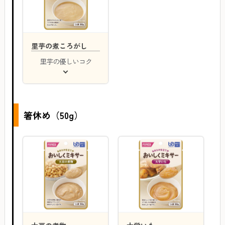
里芋の煮ころがし
里芋の優しいコク
箸休め（50g）