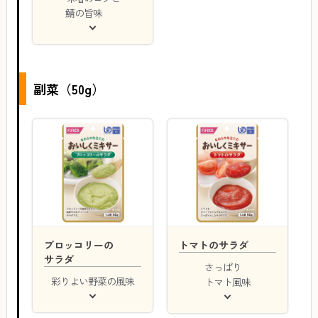
鯖の旨味
副菜（50g）
ブロッコリーの
トマトのサラダ
サラダ
さっぱり
彩りよい野菜の風味
トマト風味