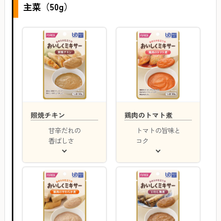
主菜（50g）
照焼チキン
鶏肉のトマト煮
甘辛だれの
トマトの旨味と
香ばしさ
コク