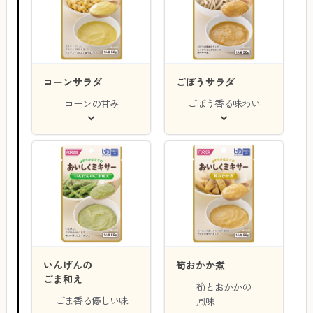
コーンサラダ
ごぼうサラダ
コーンの甘み
ごぼう香る味わい
いんげんの
筍おかか煮
ごま和え
筍とおかかの
ごま香る優しい味
風味