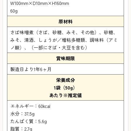
W100mm×D10mm×H160mm
60g
原材料
さば味噌煮（さば、砂糖、みそ、その他）、砂糖、
みそ、清酒、しょうが／増粘多糖類、調味料（アミ
ノ酸）、（一部にさば・大豆を含む）
賞味期限
製造日より1年6ヶ月
栄養成分
1袋（50g）
あたり※推定値
エネルギー：60kcal
水分：37.5g
たんぱく質：5.6g
脂質：2.7g