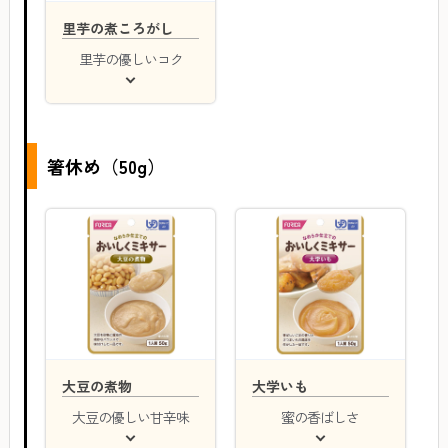
里芋の煮ころがし
里芋の優しいコク
箸休め（50g）
大豆の煮物
大学いも
大豆の優しい甘辛味
蜜の香ばしさ