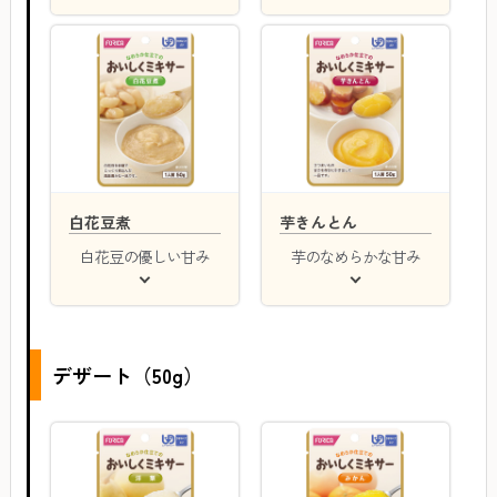
白花豆煮
芋きんとん
白花豆の優しい甘み
芋のなめらかな甘み
デザート（50g）