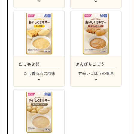
だし巻き卵
きんぴらごぼう
だし香る卵の風味
甘辛いごぼうの風味