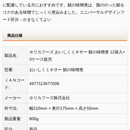
に配慮している方におすすめです。鯖の味噌煮は、脂ののった鯖を
コクのある味噌でじっくり煮込みました。ユニバーサルデザインフ
ード区分：かまなくてよい
商品仕様
ホリカフーズ おいしくミキサー 鯖の味噌煮 12袋入×
製品名:
3ケース販売
型番:
おいしくミキサー 鯖の味噌煮
ＪＡＮコー
4977113677008
ド:
メーカー:
ホリカフーズ株式会社
外寸法:
幅210mm × 奥行175mm × 高さ55mm
製品重量:
800g
区分:
新品