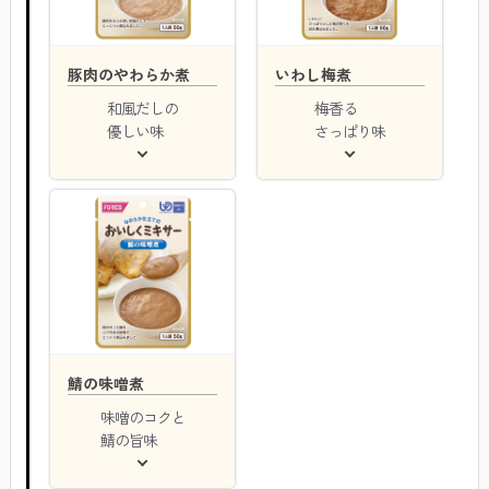
豚肉のやわらか煮
いわし梅煮
和風だしの
梅香る
優しい味
さっぱり味
鯖の味噌煮
味噌のコクと
鯖の旨味