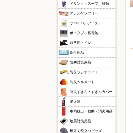
ドリンク・スープ・麺類
アレルゲンフリー
サバイバルフーズ
ポータブル蓄電池
非常用トイレ
衛生用品
防寒対策用品
防災ラジオライト
防災ヘルメット
防災ずきん・ずきんカバー
消火器
車両脱出・救助・消火用品
地震対策用品
屋外で役立つグッズ