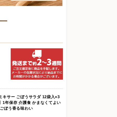
ー
キサー ごぼうサラダ 12袋入×3
】1年保存 介護食 かまなくてよい
 ごぼう香る味わい