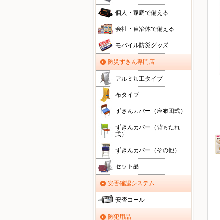
個人・家庭で備える
会社・自治体で備える
モバイル防災グッズ
防災ずきん専門店
アルミ加工タイプ
布タイプ
ずきんカバー（座布団式）
ずきんカバー（背もたれ
式）
ずきんカバー（その他）
セット品
安否確認システム
安否コール
防犯用品