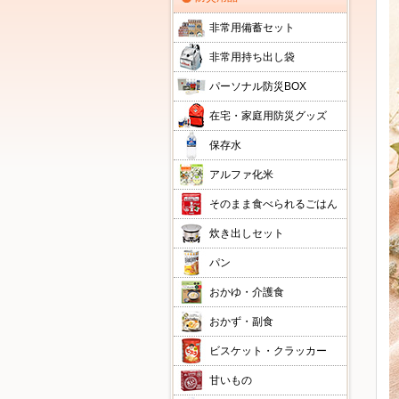
非常用備蓄セット
非常用持ち出し袋
パーソナル防災BOX
在宅・家庭用防災グッズ
保存水
アルファ化米
そのまま食べられるごはん
炊き出しセット
パン
おかゆ・介護食
おかず・副食
ビスケット・クラッカー
甘いもの