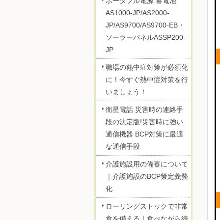
ポータブル電源 蓄電池
AS1000-JP/AS2000-
JP/AS9700/AS9700-EB・
ソーラーパネルASSP200-
JP
職場の熱中症対策が必須化
に！今すぐ熱中症対策を行
いましょう！
衛星電話 災害時の連絡手
段の決定版!災害時に強い
通信機器 BCP対策に最適
な通信手段
介護施設用の備蓄について
｜介護施設のBCP策定義務
化
ローリングストックで非常
食を備える｜食べながら続