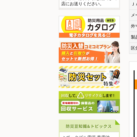
店にお送りください。
Ｊ
メ
外
製
区