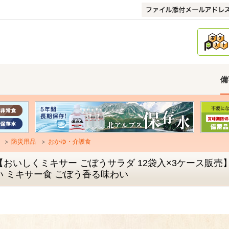
備
防災用品
おかゆ・介護食
【おいしくミキサー ごぼうサラダ 12袋入×3ケース販売
い ミキサー食 ごぼう香る味わい
」