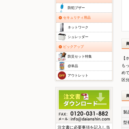
防犯ブザー
セキュリティ用品
ネットワーク
シュレッダー
ピックアップ
防災セット特集
【ホ
も
@単品
め
アウトレット
区
製
型
注文書に必要事項を記入し当