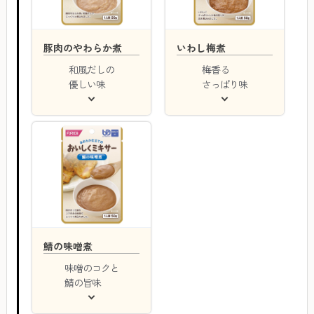
豚肉のやわらか煮
いわし梅煮
和風だしの
梅香る
優しい味
さっぱり味
鯖の味噌煮
味噌のコクと
鯖の旨味