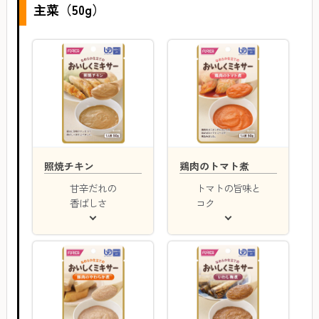
主菜（50g）
照焼チキン
鶏肉のトマト煮
甘辛だれの
トマトの旨味と
香ばしさ
コク