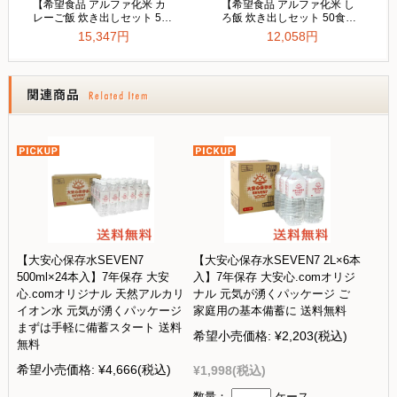
【大安心保存水SEVEN7
【大安心保存水SEVEN7 2L×6本
500ml×24本入】7年保存 大安
入】7年保存 大安心.comオリジ
心.comオリジナル 天然アルカリ
ナル 元気が湧くパッケージ ご
イオン水 元気が湧くパッケージ
家庭用の基本備蓄に 送料無料
まずは手軽に備蓄スタート 送料
希望小売価格:
¥2,203
(税込)
無料
希望小売価格:
¥4,666
(税込)
¥1,998
(税込)
数量：
ケース