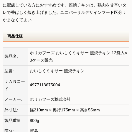
に配慮している方におすすめです。照焼チキンは、鶏肉を甘辛いタ
レで香ばしく焼き上げました。ユニバーサルデザインフード区分：
かまなくてよい
商品仕様
ホリカフーズ おいしくミキサー 照焼チキン 12袋入×
製品名:
3ケース販売
型番:
おいしくミキサー 照焼チキン
ＪＡＮコー
4977113675004
ド:
メーカー:
ホリカフーズ株式会社
外寸法:
幅210mm × 奥行175mm × 高さ55mm
製品重量:
800g
区分:
新品