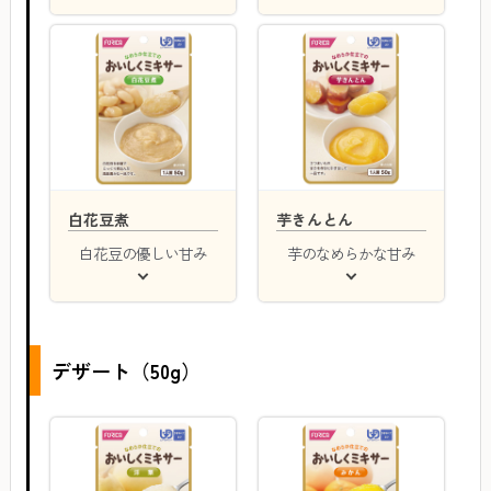
白花豆煮
芋きんとん
白花豆の優しい甘み
芋のなめらかな甘み
デザート（50g）