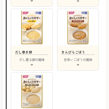
だし巻き卵
きんぴらごぼう
だし香る卵の風味
甘辛いごぼうの風味