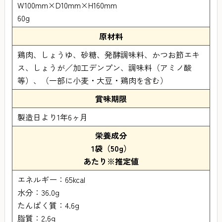
W100mm×D10mm×H160mm
60g
原材料
鶏肉、しょうゆ、砂糖、発酵調味料、かつお節エキ
ス、しょうが／加工デンプン、調味料（アミノ酸
等）、（一部に小麦・大豆・鶏肉を含む）
賞味期限
製造日より1年6ヶ月
栄養成分
1袋（50g）
あたり※推定値
エネルギー：65kcal
水分：36.0g
たんぱく質：4.6g
脂質：2.6g