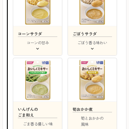
コーンサラダ
ごぼうサラダ
コーンの甘み
ごぼう香る味わい
いんげんの
筍おかか煮
ごま和え
筍とおかかの
ごま香る優しい味
風味