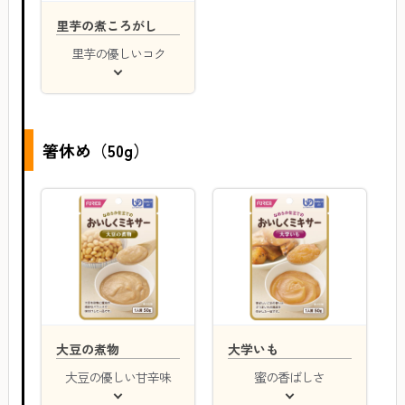
里芋の煮ころがし
里芋の優しいコク
箸休め（50g）
大豆の煮物
大学いも
大豆の優しい甘辛味
蜜の香ばしさ