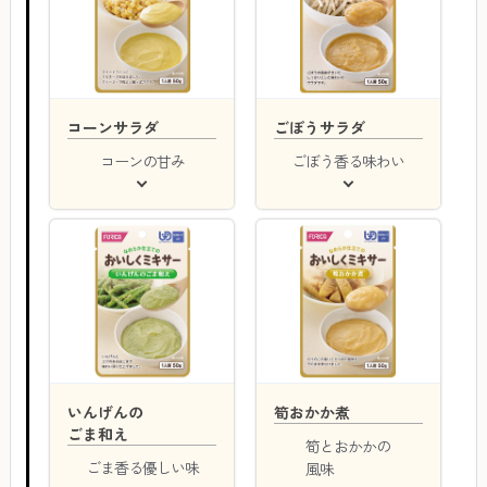
コーンサラダ
ごぼうサラダ
コーンの甘み
ごぼう香る味わい
いんげんの
筍おかか煮
ごま和え
筍とおかかの
ごま香る優しい味
風味