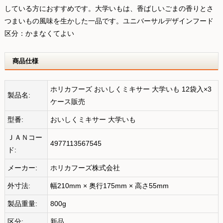
している方におすすめです。大学いもは、香ばしいごまの香りとさ
つまいもの風味を生かした一品です。ユニバーサルデザインフード
区分：かまなくてよい
商品仕様
ホリカフーズ おいしくミキサー 大学いも 12袋入×3
製品名:
ケース販売
型番:
おいしくミキサー 大学いも
ＪＡＮコー
4977113567545
ド:
メーカー:
ホリカフーズ株式会社
外寸法:
幅210mm × 奥行175mm × 高さ55mm
製品重量:
800g
区分:
新品