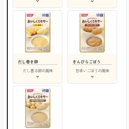
だし巻き卵
きんぴらごぼう
だし香る卵の風味
甘辛いごぼうの風味