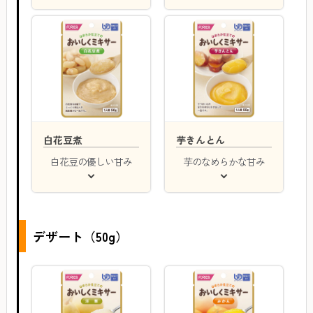
白花豆煮
芋きんとん
白花豆の優しい甘み
芋のなめらかな甘み
デザート（50g）