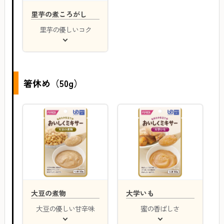
里芋の煮ころがし
里芋の優しいコク
箸休め（50g）
大豆の煮物
大学いも
大豆の優しい甘辛味
蜜の香ばしさ