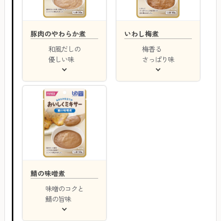
豚肉のやわらか煮
いわし梅煮
和風だしの
梅香る
優しい味
さっぱり味
鯖の味噌煮
味噌のコクと
鯖の旨味