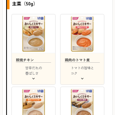
主菜（50g）
照焼チキン
鶏肉のトマト煮
甘辛だれの
トマトの旨味と
香ばしさ
コク