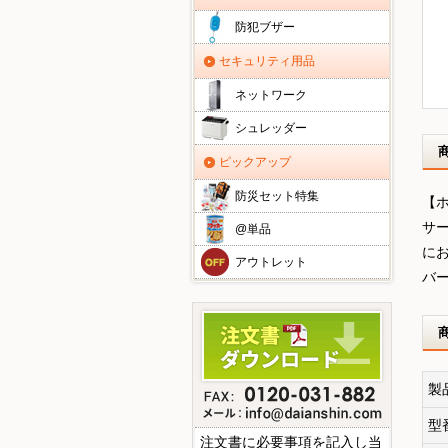
防犯ブザー
セキュリティ用品
ネットワーク
シュレッダー
ピックアップ
防災セット特集
【ホ
サ
@単品
に
アウトレット
バ
製
型
注文書に必要事項を記入し当