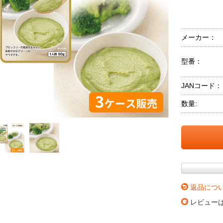
メーカー：
型番：
JANコード：
数量:
返品につ
レビュー