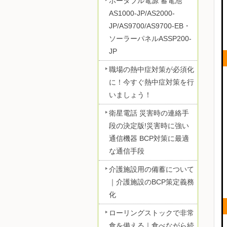
ポータブル電源 蓄電池
AS1000-JP/AS2000-
JP/AS9700/AS9700-EB・
ソーラーパネルASSP200-
JP
職場の熱中症対策が必須化
に！今すぐ熱中症対策を行
いましょう！
衛星電話 災害時の連絡手
段の決定版!災害時に強い
通信機器 BCP対策に最適
な通信手段
介護施設用の備蓄について
｜介護施設のBCP策定義務
化
ローリングストックで非常
食を備える｜食べながら続