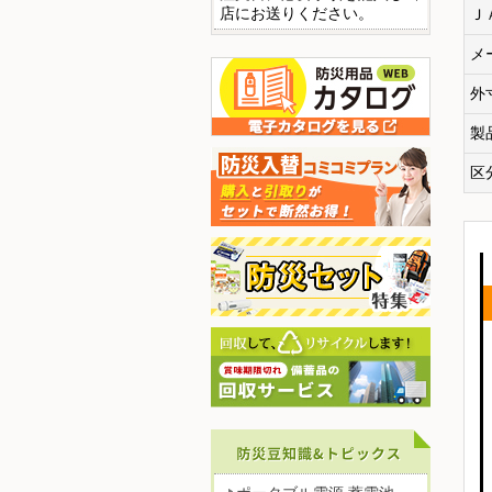
店にお送りください。
Ｊ
メ
外
製
区