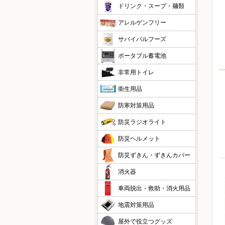
ドリンク・スープ・麺類
アレルゲンフリー
サバイバルフーズ
ポータブル蓄電池
非常用トイレ
衛生用品
防寒対策用品
防災ラジオライト
防災ヘルメット
防災ずきん・ずきんカバー
消火器
車両脱出・救助・消火用品
地震対策用品
屋外で役立つグッズ