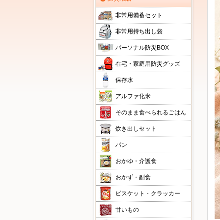
非常用備蓄セット
非常用持ち出し袋
パーソナル防災BOX
在宅・家庭用防災グッズ
保存水
アルファ化米
そのまま食べられるごはん
炊き出しセット
パン
おかゆ・介護食
おかず・副食
ビスケット・クラッカー
甘いもの