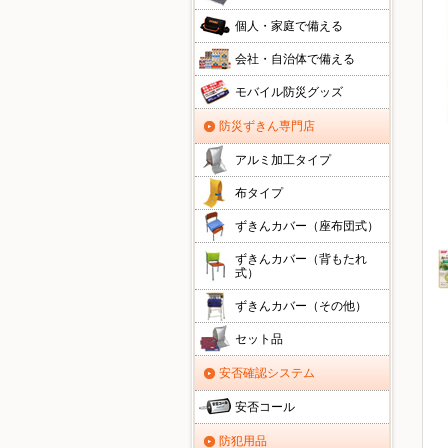
個人・家庭で備える
会社・自治体で備える
モバイル防災グッズ
防災ずきん専門店
アルミ加工タイプ
布タイプ
ずきんカバー（座布団式）
ずきんカバー（背もたれ
式）
ずきんカバー（その他）
セット品
安否確認システム
安否コール
防犯用品