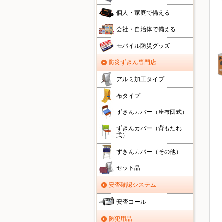
個人・家庭で備える
会社・自治体で備える
モバイル防災グッズ
防災ずきん専門店
アルミ加工タイプ
布タイプ
ずきんカバー（座布団式）
ずきんカバー（背もたれ
式）
ずきんカバー（その他）
セット品
安否確認システム
安否コール
防犯用品