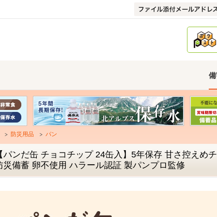
備
防災用品
パン
【パンだ缶 チョコチップ 24缶入】5年保存 甘さ控えめ
防災備蓄 卵不使用 ハラール認証 製パンプロ監修