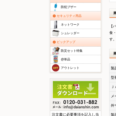
防犯ブザー
セキュリティ用品
ネットワーク
【
食
シュレッダー
す
ピックアップ
防災セット特集
@単品
製
アウトレット
型
Ｊ
メ
外
注文書に必要事項を記入し当
製