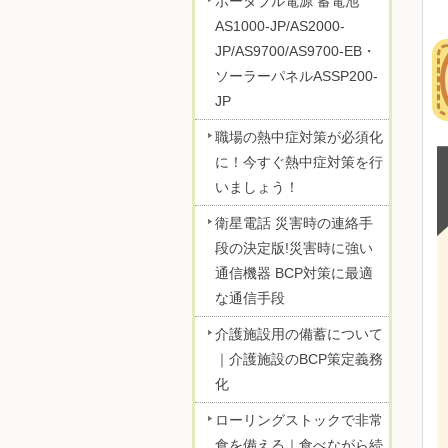
ポータブル電源 蓄電池
AS1000-JP/AS2000-
JP/AS9700/AS9700-EB・
ソーラーパネルASSP200-
JP
職場の熱中症対策が必須化
に！今すぐ熱中症対策を行
いましょう！
衛星電話 災害時の連絡手
段の決定版!災害時に強い
通信機器 BCP対策に最適
な通信手段
介護施設用の備蓄について
｜介護施設のBCP策定義務
化
ローリングストックで非常
食を備える｜食べながら続