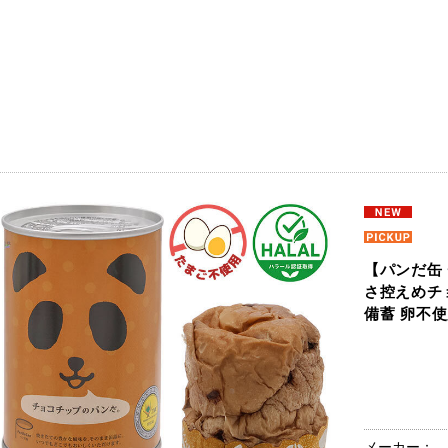
【パンだ缶 
さ控えめチ
備蓄 卵不
メーカー：