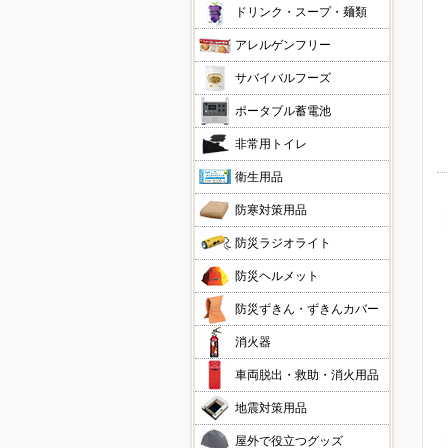
ドリンク・スープ・麺類
アレルゲンフリー
サバイバルフーズ
ポータブル蓄電池
非常用トイレ
衛生用品
防寒対策用品
防災ラジオライト
防災ヘルメット
防災ずきん・ずきんカバー
消火器
車両脱出・救助・消火用品
地震対策用品
屋外で役立つグッズ