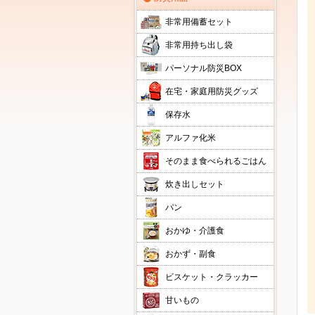
非常用備蓄セット
非常用持ち出し袋
パーソナル防災BOX
在宅・家庭用防災グッズ
保存水
アルファ化米
そのまま食べられるごはん
炊き出しセット
パン
おかゆ・介護食
おかず・副食
ビスケット・クラッカー
甘いもの