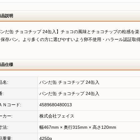
商品説明
パンだ缶 チョコチップ 24缶入】チョコの風味とチョコチップの粒感を
・保存パン。より多くの方に選びやすいよう卵不使用・ハラール認証取
。
商品仕様
品名:
パンだ缶 チョコチップ 24缶入
番:
パンだ缶 チョコチップ 24缶入
ＡＮコード:
4589680480013
ーカー:
株式会社フェイス
寸法:
幅467mm × 奥行315mm × 高さ120mm
品重量:
4250g