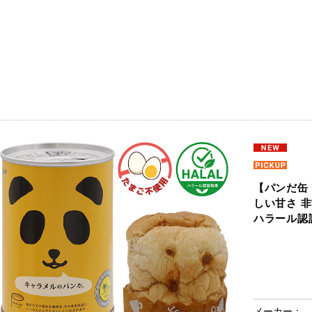
【パンだ缶 
しい甘さ 非
ハラール認
メーカー：