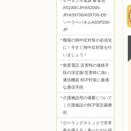
ポータブル電源 蓄電池
AS1000-JP/AS2000-
JP/AS9700/AS9700-EB・
ソーラーパネルASSP200-
JP
職場の熱中症対策が必須化
に！今すぐ熱中症対策を行
いましょう！
衛星電話 災害時の連絡手
段の決定版!災害時に強い
通信機器 BCP対策に最適
な通信手段
介護施設用の備蓄について
｜介護施設のBCP策定義務
化
ローリングストックで非常
食を備える｜食べながら続