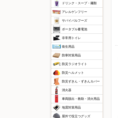
ドリンク・スープ・麺類
アレルゲンフリー
サバイバルフーズ
ポータブル蓄電池
非常用トイレ
衛生用品
防寒対策用品
防災ラジオライト
防災ヘルメット
防災ずきん・ずきんカバー
消火器
車両脱出・救助・消火用品
地震対策用品
屋外で役立つグッズ