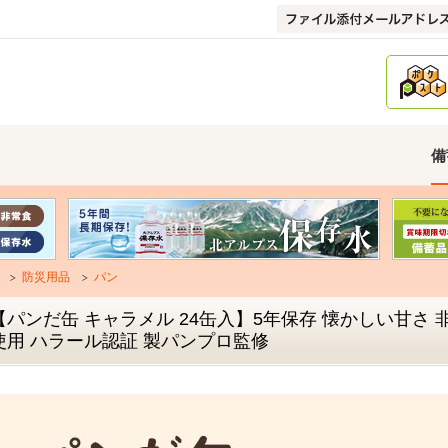
備
防災用品
パン
【パンだ缶 キャラメル 24缶入】5年保存 懐かしい甘さ 
使用 ハラール認証 製パンプロ監修