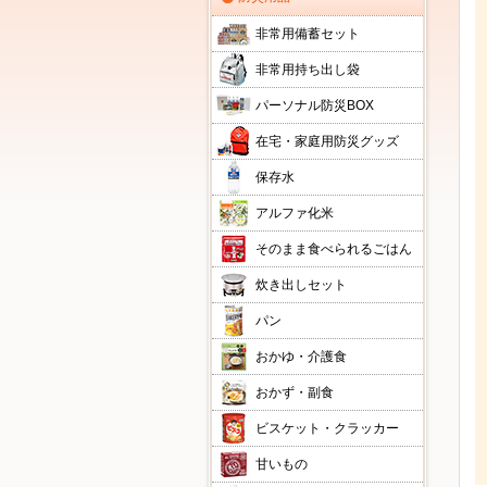
非常用備蓄セット
非常用持ち出し袋
パーソナル防災BOX
在宅・家庭用防災グッズ
保存水
アルファ化米
そのまま食べられるごはん
炊き出しセット
パン
おかゆ・介護食
おかず・副食
ビスケット・クラッカー
甘いもの