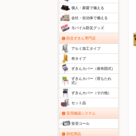
個人・家庭で備える
会社・自治体で備える
モバイル防災グッズ
防災ずきん専門店
アルミ加工タイプ
布タイプ
ずきんカバー（座布団式）
ずきんカバー（背もたれ
式）
ずきんカバー（その他）
セット品
安否確認システム
安否コール
防犯用品