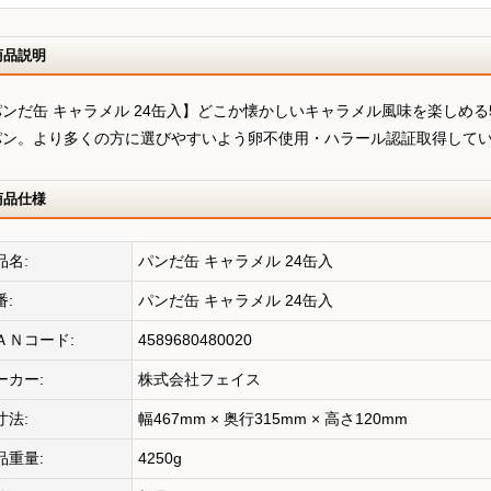
商品説明
パンだ缶 キャラメル 24缶入】どこか懐かしいキャラメル風味を楽しめ
パン。より多くの方に選びやすいよう卵不使用・ハラール認証取得して
商品仕様
品名:
パンだ缶 キャラメル 24缶入
番:
パンだ缶 キャラメル 24缶入
ＡＮコード:
4589680480020
ーカー:
株式会社フェイス
寸法:
幅467mm × 奥行315mm × 高さ120mm
品重量:
4250g