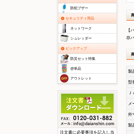
防犯ブザー
セキュリティ用品
ネットワーク
【
存
シュレッダー
ピックアップ
防災セット特集
@単品
製
アウトレット
型
Ｊ
メ
外
製
注文書に必要事項を記入し当