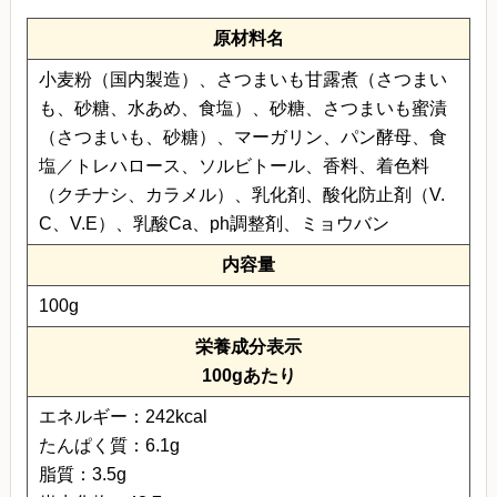
原材料名
小麦粉（国内製造）、さつまいも甘露煮（さつまい
も、砂糖、水あめ、食塩）、砂糖、さつまいも蜜漬
（さつまいも、砂糖）、マーガリン、パン酵母、食
塩／トレハロース、ソルビトール、香料、着色料
（クチナシ、カラメル）、乳化剤、酸化防止剤（V.
C、V.E）、乳酸Ca、ph調整剤、ミョウバン
内容量
100g
栄養成分表示
100gあたり
エネルギー：242kcal
たんぱく質：6.1g
脂質：3.5g