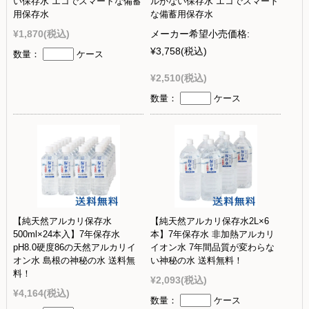
い保存水 エコでスマートな備蓄
ルがない保存水 エコでスマート
用保存水
な備蓄用保存水
¥1,870
(税込)
メーカー希望小売価格:
¥3,758
(税込)
数量：
ケース
¥2,510
(税込)
数量：
ケース
【純天然アルカリ保存水
【純天然アルカリ保存水2L×6
500ml×24本入】7年保存水
本】7年保存水 非加熱アルカリ
pH8.0硬度86の天然アルカリイ
イオン水 7年間品質が変わらな
オン水 島根の神秘の水 送料無
い神秘の水 送料無料！
料！
¥2,093
(税込)
¥4,164
(税込)
数量：
ケース