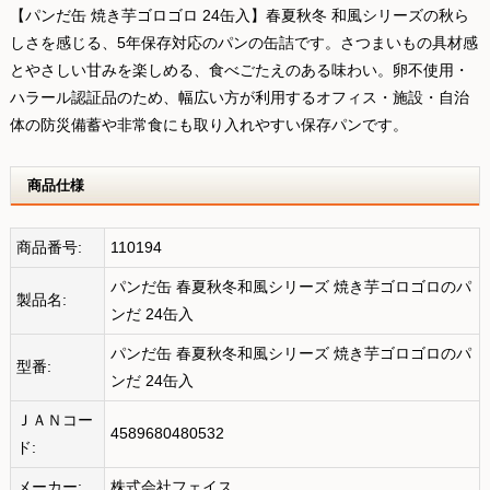
【パンだ缶 焼き芋ゴロゴロ 24缶入】春夏秋冬 和風シリーズの秋ら
しさを感じる、5年保存対応のパンの缶詰です。さつまいもの具材感
とやさしい甘みを楽しめる、食べごたえのある味わい。卵不使用・
ハラール認証品のため、幅広い方が利用するオフィス・施設・自治
体の防災備蓄や非常食にも取り入れやすい保存パンです。
商品仕様
商品番号:
110194
パンだ缶 春夏秋冬和風シリーズ 焼き芋ゴロゴロのパ
製品名:
ンだ 24缶入
パンだ缶 春夏秋冬和風シリーズ 焼き芋ゴロゴロのパ
型番:
ンだ 24缶入
ＪＡＮコー
4589680480532
ド:
メーカー:
株式会社フェイス