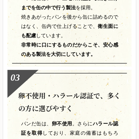
までを缶の中で行う製法
を採用。
焼きあがったパンを後から缶に詰めるので
はなく、缶内で仕上げることで、
衛生面に
も配慮
しています。
非常時に口にするものだからこそ、安心感
のある製法を大切にしています。
卵不使用・ハラール認証で、多く
の方に選びやすく
パンだ缶は、
卵不使用
。さらに
ハラール認
証を取得
しており、家庭の備蓄はもちろ