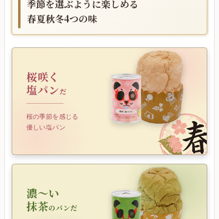
季節を選ぶように楽しめる
春夏秋冬4つの味
桜咲く
塩パン
だ
桜の季節を感じる
優しい塩パン
濃～い
抹茶
のパンだ