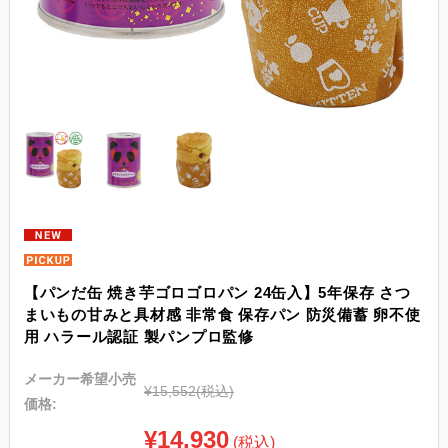
【パンだ缶 焼き芋ゴロゴロパン 24缶入】5年保存 さつ
まいもの甘みと具材感 非常食 保存パン 防災備蓄 卵不使
用 ハラール認証 製パンプロ監修
メーカー希望小売
¥15,552
(税込)
価格:
¥14,930
(税込)