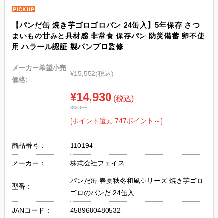
【パンだ缶 焼き芋ゴロゴロパン 24缶入】5年保存 さつ
まいもの甘みと具材感 非常食 保存パン 防災備蓄 卵不使
用 ハラール認証 製パンプロ監修
メーカー希望小売
¥15,552
(税込)
価格:
¥14,930
(税込)
3%OFF
[ポイント還元 747ポイント～]
商品番号：
110194
メーカー：
株式会社フェイス
パンだ缶 春夏秋冬和風シリーズ 焼き芋ゴロ
型番：
ゴロのパンだ 24缶入
JANコード：
4589680480532