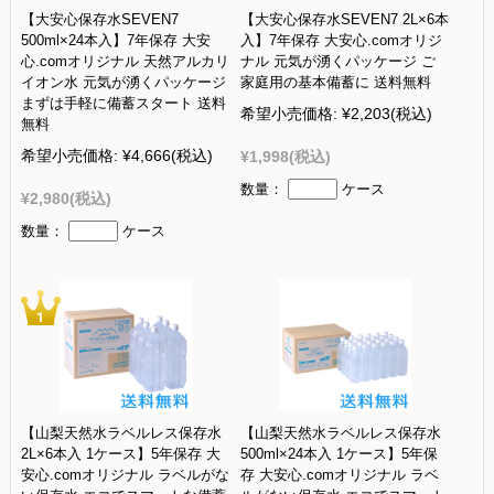
【大安心保存水SEVEN7
【大安心保存水SEVEN7 2L×6本
500ml×24本入】7年保存 大安
入】7年保存 大安心.comオリジ
心.comオリジナル 天然アルカリ
ナル 元気が湧くパッケージ ご
イオン水 元気が湧くパッケージ
家庭用の基本備蓄に 送料無料
まずは手軽に備蓄スタート 送料
希望小売価格:
¥2,203
(税込)
無料
希望小売価格:
¥4,666
(税込)
¥1,998
(税込)
数量：
ケース
¥2,980
(税込)
数量：
ケース
【山梨天然水ラベルレス保存水
【山梨天然水ラベルレス保存水
2L×6本入 1ケース】5年保存 大
500ml×24本入 1ケース】5年保
安心.comオリジナル ラベルがな
存 大安心.comオリジナル ラベ