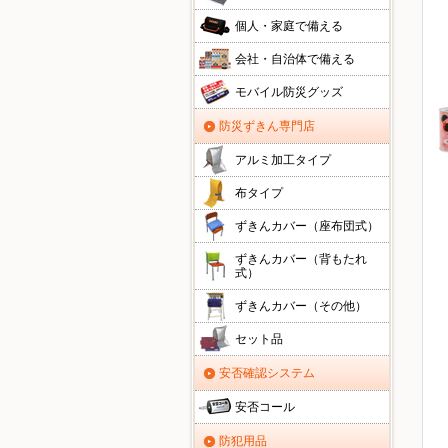
個人・家庭で備える
会社・自治体で備える
モバイル防災グッズ
防災ずきん専門店
アルミ加工タイプ
布タイプ
ずきんカバー（座布団式）
ずきんカバー（背もたれ
式）
ずきんカバー（その他）
セット品
安否確認システム
安否コール
防犯用品