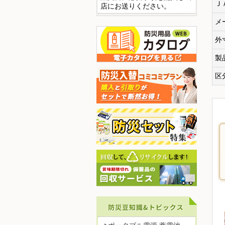
Ｊ
店にお送りください。
メ
外
製
区