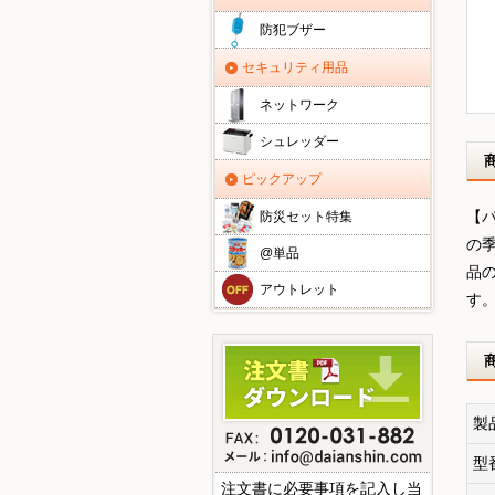
防犯ブザー
セキュリティ用品
ネットワーク
シュレッダー
ピックアップ
【
防災セット特集
の
@単品
品
アウトレット
す
製
型
注文書に必要事項を記入し当