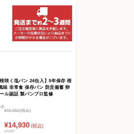
桜咲く塩パン 24缶入】5年保存 桜
味 非常食 保存パン 防災備蓄 卵
ラール認証 製パンプロ監修
小
¥15,552
(税込)
¥14,930
(税込)
3%OFF