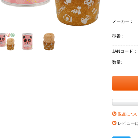
メーカー：
型番：
JANコード：
数量:
返品につ
レビュー