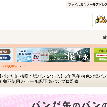
備
防災用品
パン
【パンだ缶 桜咲く塩パン 24缶入】5年保存 桜色の塩パン
蓄 卵不使用 ハラール認証 製パンプロ監修