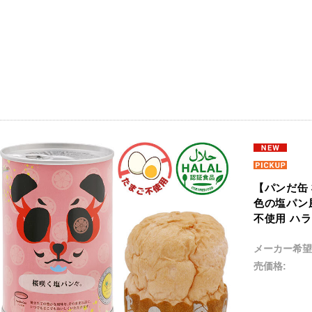
【パンだ缶 
色の塩パン風
不使用 ハ
メーカー希望
売価格: