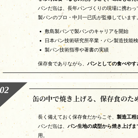
パンだ缶は、長年パンづくりの現場に携わっ
製パンのプロ・中川一已氏が監修しています
敷島製パンで製パンのキャリアを開始
日本パン技術研究所卒業・パン製造技能検
製パン技術指導や著書の実績
保存食でありながら、
パンとしての食べやす
缶の中で焼き上げる、保存食のた
長く備えておく保存食だからこそ、
製造工程
パンだ缶は、
パン生地の成型から焼き上げま
用。