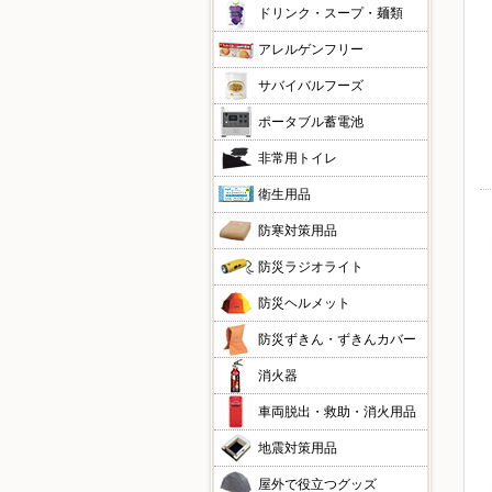
ドリンク・スープ・麺類
アレルゲンフリー
サバイバルフーズ
ポータブル蓄電池
非常用トイレ
衛生用品
防寒対策用品
防災ラジオライト
防災ヘルメット
防災ずきん・ずきんカバー
消火器
車両脱出・救助・消火用品
地震対策用品
屋外で役立つグッズ