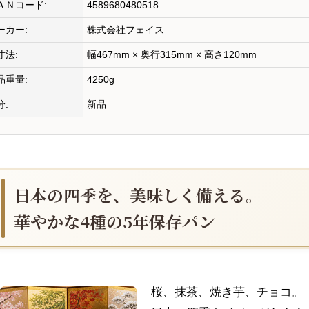
ＡＮコード:
4589680480518
ーカー:
株式会社フェイス
寸法:
幅467mm × 奥行315mm × 高さ120mm
品重量:
4250g
分:
新品
日本の四季を、美味しく備える。
華やかな4種の5年保存パン
桜、抹茶、焼き芋、チョコ。