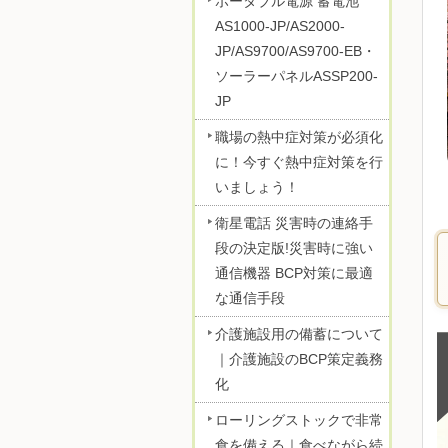
ポータブル電源 蓄電池
AS1000-JP/AS2000-
JP/AS9700/AS9700-EB・
ソーラーパネルASSP200-
JP
職場の熱中症対策が必須化
に！今すぐ熱中症対策を行
いましょう！
衛星電話 災害時の連絡手
段の決定版!災害時に強い
通信機器 BCP対策に最適
な通信手段
介護施設用の備蓄について
｜介護施設のBCP策定義務
化
ローリングストックで非常
食を備える｜食べながら続