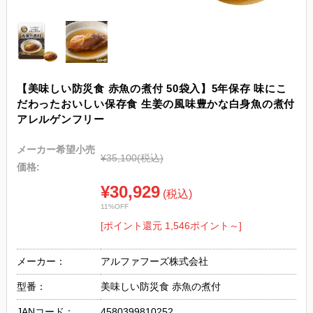
【美味しい防災食 赤魚の煮付 50袋入】5年保存 味にこ
だわったおいしい保存食 生姜の風味豊かな白身魚の煮付
アレルゲンフリー
メーカー希望小売
¥35,100
(税込)
価格:
¥30,929
(税込)
11%OFF
[ポイント還元 1,546ポイント～]
メーカー：
アルファフーズ株式会社
型番：
美味しい防災食 赤魚の煮付
JANコード：
4580399810252