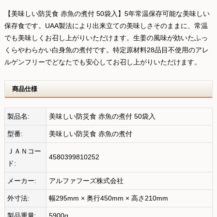
【美味しい防災食 赤魚の煮付 50袋入】5年常温保存可能な美味しい
保存食です。UAA製法により出来立ての美味しさそのままに、常温
でも美味しくお召し上がりいただけます。生姜の風味が効いたふっ
くらやわらかい白身魚の煮付です。特定原材料28品目不使用のアレ
ルゲンフリーでどなたでも安心してお召し上がりいただけます。
商品仕様
製品名:
美味しい防災食 赤魚の煮付 50袋入
型番:
美味しい防災食 赤魚の煮付
ＪＡＮコー
4580399810252
ド:
メーカー:
アルファフーズ株式会社
外寸法:
幅295mm × 奥行450mm × 高さ210mm
製品重量:
5900g