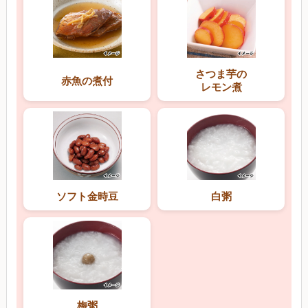
さつま芋の
赤魚の煮付
レモン煮
ソフト金時豆
白粥
梅粥