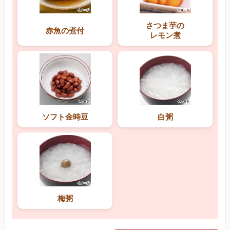
さつま芋の
赤魚の煮付
レモン煮
ソフト金時豆
白粥
梅粥