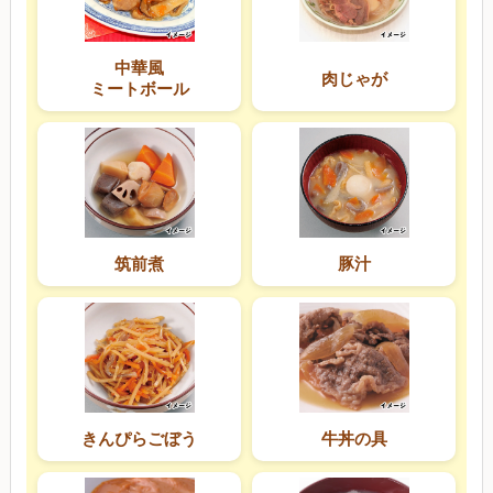
中華風
肉じゃが
ミートボール
筑前煮
豚汁
きんぴらごぼう
牛丼の具