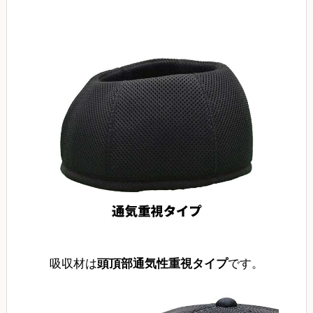
吸収材は
頭頂部通気性重視タイプ
です。