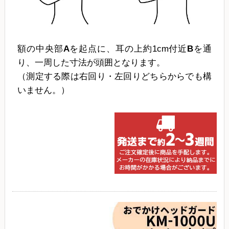
額の中央部
A
を起点に、耳の上約1cm付近
B
を通
り、一周した寸法が頭囲となります。
（測定する際は右回り・左回りどちらからでも構
いません。）