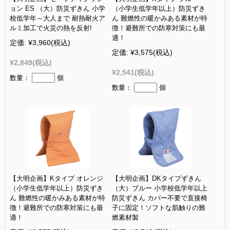
ョン ES （大）防災ずきん 小学
（小学生低学年以上）防災ずき
校低学年～大人まで 耐熱耐火ア
ん 難燃性の暖かみある素材が特
ルミ加工で火災の熱を反射!
徴！避難所での防寒対策にも最
適！
定価:
¥3,960
(税込)
定価:
¥3,575
(税込)
¥2,849
(税込)
¥2,541
(税込)
数量：
個
数量：
個
【大明企画】Kタイプ オレンジ
【大明企画】DKタイプずきん
（小学生低学年以上）防災ずき
（大）ブルー 小学校低学年以上
ん 難燃性の暖かみある素材が特
防災ずきん カバー不要で直接椅
徴！避難所での防寒対策にも最
子に固定！ソフトな肌触りの難
適！
燃素材製