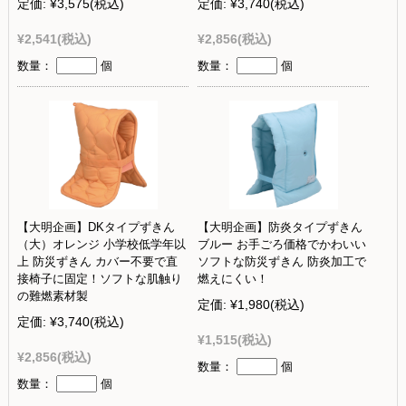
定価:
¥3,575
(税込)
定価:
¥3,740
(税込)
¥2,541
(税込)
¥2,856
(税込)
数量：
個
数量：
個
【大明企画】DKタイプずきん
【大明企画】防炎タイプずきん
（大）オレンジ 小学校低学年以
ブルー お手ごろ価格でかわいい
上 防災ずきん カバー不要で直
ソフトな防災ずきん 防炎加工で
接椅子に固定！ソフトな肌触り
燃えにくい！
の難燃素材製
定価:
¥1,980
(税込)
定価:
¥3,740
(税込)
¥1,515
(税込)
¥2,856
(税込)
数量：
個
数量：
個