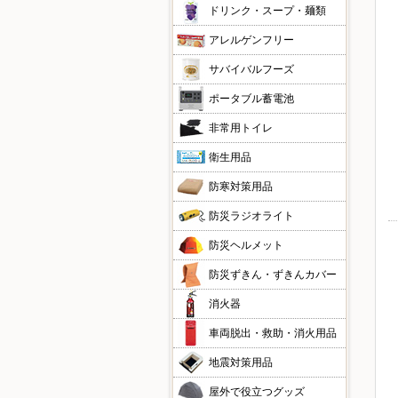
ドリンク・スープ・麺類
アレルゲンフリー
サバイバルフーズ
ポータブル蓄電池
非常用トイレ
衛生用品
防寒対策用品
防災ラジオライト
防災ヘルメット
防災ずきん・ずきんカバー
消火器
車両脱出・救助・消火用品
地震対策用品
屋外で役立つグッズ