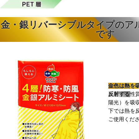
金・銀リバーシブルタイプのア
です
金色は熱を
反射する
性
陽光）を吸
下では熱を
ご使用くだ