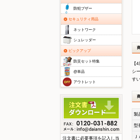
防犯ブザー
セキュリティ用品
ネットワーク
シュレッダー
ピックアップ
防災セット特集
【
シ
@単品
す
アウトレット
製
型
Ｊ
注文書に必要事項を記入し当