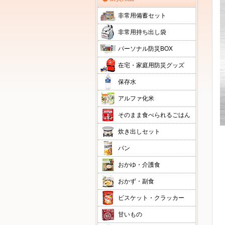
非常用備蓄セット
非常用持ち出し袋
パーソナル防災BOX
在宅・家庭用防災グッズ
保存水
アルファ化米
そのまま食べられるごはん
炊き出しセット
パン
おかゆ・介護食
おかず・副食
ビスケット・クラッカー
甘いもの