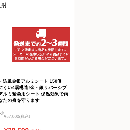
反射
・防風金銀アルミシート 150個
にくい4層構造!金・銀リバーシブ
アルミ緊急用シート 保温効果で雨
なたの身を守ります
小
¥57,000
(税込)