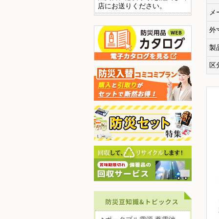
店にお送りください。
メ
外
製
区