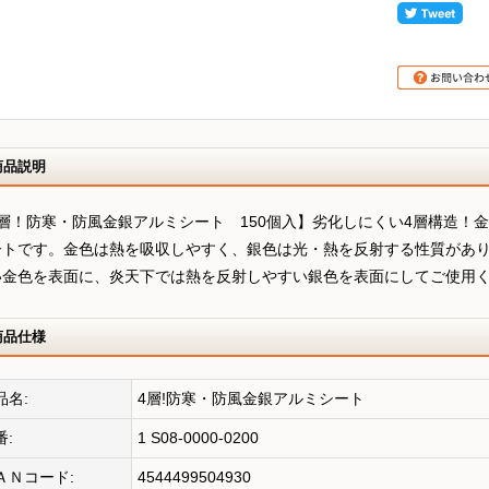
商品説明
4層！防寒・防風金銀アルミシート 150個入】劣化しにくい4層構造！
ートです。金色は熱を吸収しやすく、銀色は光・熱を反射する性質があ
い金色を表面に、炎天下では熱を反射しやすい銀色を表面にしてご使用
商品仕様
品名:
4層!防寒・防風金銀アルミシート
番:
1 S08-0000-0200
ＡＮコード:
4544499504930