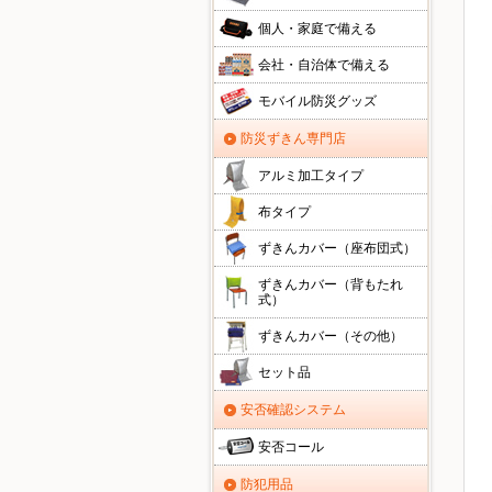
個人・家庭で備える
会社・自治体で備える
モバイル防災グッズ
防災ずきん専門店
アルミ加工タイプ
布タイプ
ずきんカバー（座布団式）
ずきんカバー（背もたれ
式）
ずきんカバー（その他）
セット品
安否確認システム
安否コール
防犯用品