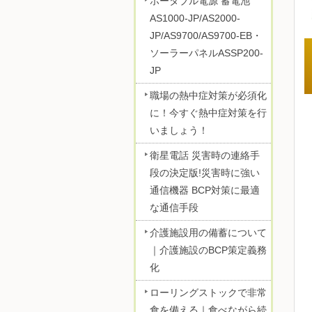
ポータブル電源 蓄電池
AS1000-JP/AS2000-
JP/AS9700/AS9700-EB・
ソーラーパネルASSP200-
JP
職場の熱中症対策が必須化
に！今すぐ熱中症対策を行
いましょう！
衛星電話 災害時の連絡手
段の決定版!災害時に強い
通信機器 BCP対策に最適
な通信手段
介護施設用の備蓄について
｜介護施設のBCP策定義務
化
ローリングストックで非常
食を備える｜食べながら続