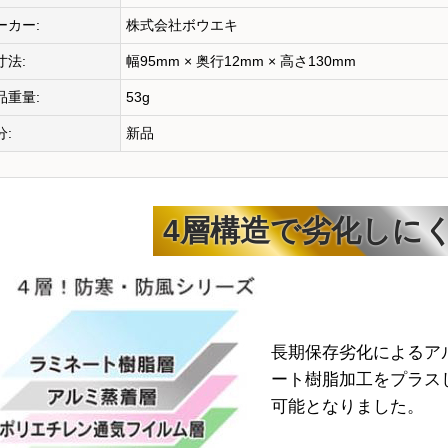
ーカー:
株式会社ボウエキ
寸法:
幅95mm × 奥行12mm × 高さ130mm
品重量:
53g
分:
新品
4層構造で劣化しに
長期保存劣化によるア
ート樹脂加工をプラス
可能となりました。