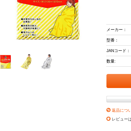
メーカー：
型番：
JANコード：
数量:
返品につ
レビュー