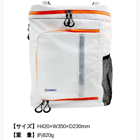
【サイズ】
H420×W350×D230mm
【重 量】
約820g