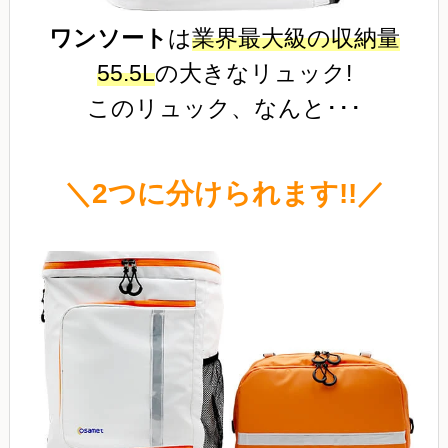
ワンソート
は
業界最大級の収納量
55.5L
の大きなリュック!
このリュック、なんと･･･
＼2つに分けられます!!／