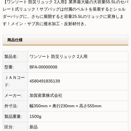
【ワンソート 防災リュック 2人用】業界最大級の大容量55.5Lのセパ
レート式リュック！サブバッグは付属のベルトを装着するとショル
ダーバッグに、さらに展開すると容量25.5Lのリュックに変身しま
す！メイン・サブ共に撥水加工・反射材付き。
商品仕様
製品名:
ワンソート 防災リュック 2人用
型番:
BFA-00000008
ＪＡＮコー
4580491835139
ド:
メーカー:
加賀産業株式会社
外寸法:
幅350mm × 奥行230mm × 高さ555mm
製品重量:
1500g
区分:
新品