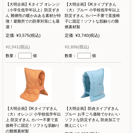
【大明企画】Kタイプ オレンジ
【大明企画】DKタイプずきん
（小学生低学年以上）防災ずき
（大）ブルー 小学校低学年以上
ん 難燃性の暖かみある素材が特
防災ずきん カバー不要で直接椅
徴！避難所での防寒対策にも最
子に固定！ソフトな肌触りの難
適！
燃素材製
定価:
¥3,575
(税込)
定価:
¥3,740
(税込)
¥2,541
(税込)
¥2,856
(税込)
数量：
個
数量：
個
【大明企画】DKタイプずきん
【大明企画】防炎タイプずきん
（大）オレンジ 小学校低学年以
ブルー お手ごろ価格でかわいい
上 防災ずきん カバー不要で直
ソフトな防災ずきん 防炎加工で
接椅子に固定！ソフトな肌触り
燃えにくい！
の難燃素材製