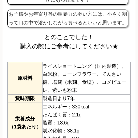
お子様やお年寄り等の咀嚼力の弱い方には、小さく割
って口の中で溶かしながら食べるといいと思います。
とのことでした！
購入の際にご参考にしてください★
ライスショートニング（国内製造）、
白米粉、コーンフラワー、てんさい
原材料
糖、塩麹（米麹、食塩）、コメピュー
レ、紫いも粉末
賞味期限
製造日より7年
エネルギー：330kcal
たんぱく質：2.1g
栄養成分
脂質：18.6g
（1袋あたり）
炭水化物：38.1g