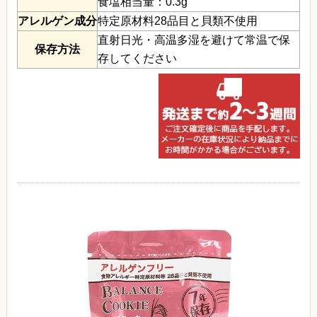
食塩相当量：0.3g
アレルゲン成分
特定原材料28品目と貝類不使用
直射日光・高温多湿を避けて常温で保
保存方法
存してください