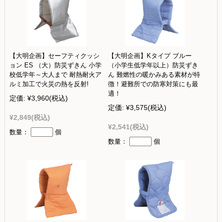
【大明企画】セーフティクッシ
【大明企画】Kタイプ ブルー
ョン ES （大）防災ずきん 小学
（小学生低学年以上）防災ずき
校低学年～大人まで 耐熱耐火ア
ん 難燃性の暖かみある素材が特
ルミ加工で火災の熱を反射!
徴！避難所での防寒対策にも最
適！
定価:
¥3,960
(税込)
定価:
¥3,575
(税込)
¥2,849
(税込)
¥2,541
(税込)
数量：
個
数量：
個