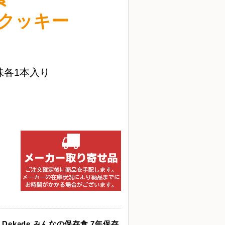
クッキー
味各1本入り
xt Dekade みんなの保存食 7年保存