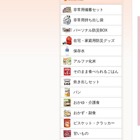
非常用備蓄セット
非常用持ち出し袋
パーソナル防災BOX
在宅・家庭用防災グッズ
保存水
アルファ化米
そのまま食べられるごはん
炊き出しセット
パン
おかゆ・介護食
おかず・副食
ビスケット・クラッカー
甘いもの