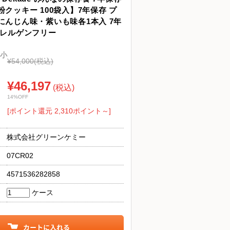
クッキー 100袋入】7年保存 プ
にんじん味・紫いも味各1本入 7年
アレルゲンフリー
小
¥54,000
(税込)
¥46,197
(税込)
14%OFF
[ポイント還元 2,310ポイント～]
株式会社グリーンケミー
07CR02
4571536282858
ケース