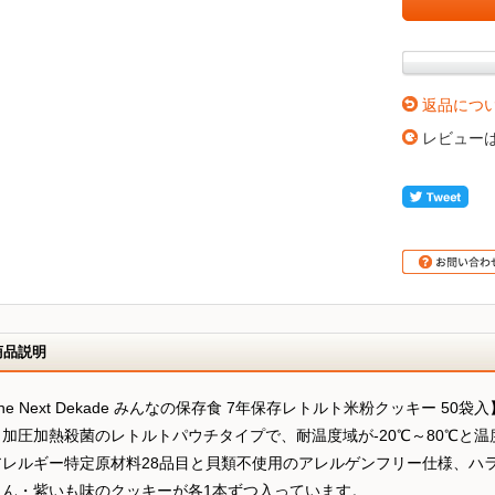
返品につ
レビュー
商品説明
he Next Dekade みんなの保存食 7年保存レトルト米粉クッキー 5
。加圧加熱殺菌のレトルトパウチタイプで、耐温度域が-20℃～80℃と
アレルギー特定原材料28品目と貝類不使用のアレルゲンフリー仕様、ハ
じん・紫いも味のクッキーが各1本ずつ入っています。