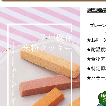
加圧加熱
プレーン
1袋・33
耐温度域
食物ア
特定原
ハラー