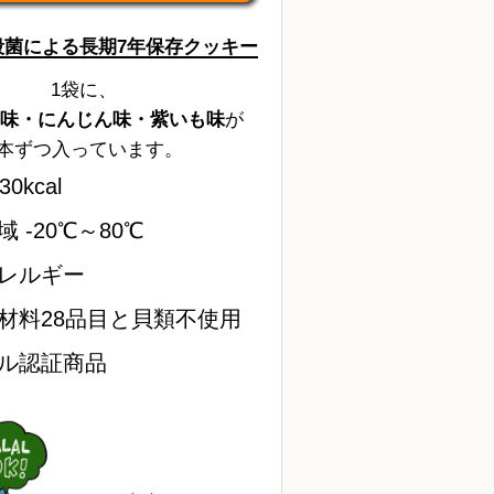
殺菌による長期7年保存クッキー
1袋に、
味・にんじん味・紫いも味
が
1本ずつ入っています。
0kcal
 -20℃～80℃
レルギー
材料28品目と貝類不使用
ル認証商品