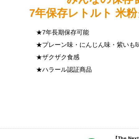
7年保存レトルト
米粉
7年長期保存可能
プレーン味・にんじん味・紫いも
ザクザク食感
ハラール認証商品
【The Ne