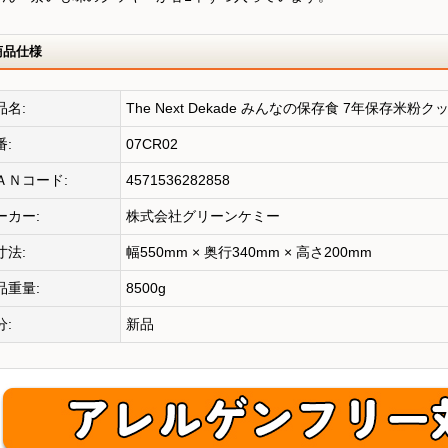
商品仕様
品名:
The Next Dekade みんなの保存食 7年保存米粉ク
番:
07CR02
ＡＮコード:
4571536282858
ーカー:
株式会社グリーンケミー
寸法:
幅550mm × 奥行340mm × 高さ200mm
品重量:
8500g
分:
新品