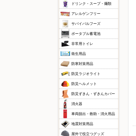
ドリンク・スープ・麺類
アレルゲンフリー
サバイバルフーズ
ポータブル蓄電池
非常用トイレ
衛生用品
防寒対策用品
防災ラジオライト
防災ヘルメット
防災ずきん・ずきんカバー
消火器
車両脱出・救助・消火用品
地震対策用品
屋外で役立つグッズ