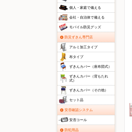
個人・家庭で備える
会社・自治体で備える
モバイル防災グッズ
防災ずきん専門店
アルミ加工タイプ
布タイプ
ずきんカバー（座布団式）
ずきんカバー（背もたれ
式）
ずきんカバー（その他）
セット品
安否確認システム
安否コール
防犯用品