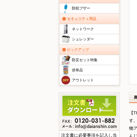
防犯ブザー
セキュリティ用品
ネットワーク
シュレッダー
ピックアップ
防災セット特集
@単品
アウトレット
【T
す
物
注文書に必要事項を記入し当
ん