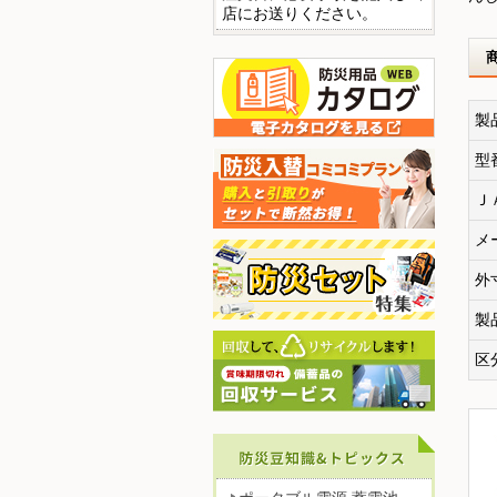
店にお送りください。
製
型
Ｊ
メ
外
製
区